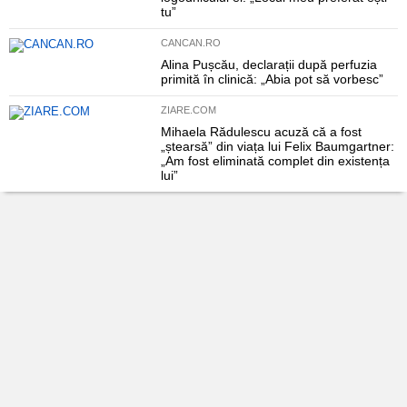
tu”
CANCAN.RO
Alina Pușcău, declarații după perfuzia
primită în clinică: „Abia pot să vorbesc”
ZIARE.COM
Mihaela Rădulescu acuză că a fost
„ștearsă” din viața lui Felix Baumgartner:
„Am fost eliminată complet din existența
lui”