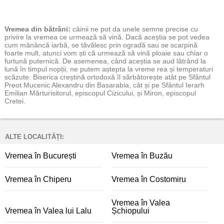
Vremea
din bătrâni:
câinii ne pot da unele semne precise cu
privire la vremea ce urmează să vină. Dacă aceștia se pot vedea
cum mănâncă iarbă, se tăvălesc prin ogradă sau se scarpină
foarte mult, atunci vom ști că urmează să vină ploaie sau chiar o
furtună puternică. De asemenea, când aceștia se aud lătrând la
lună în timpul nopții, ne putem aștepta la vreme rea și temperaturi
scăzute. Biserica creștină ortodoxă îl sărbătorește atât pe Sfântul
Preot Mucenic Alexandru din Basarabia, cât și pe Sfântul Ierarh
Emilian Mărturisitorul, episcopul Cizicului, și Miron, episcopul
Cretei.
ALTE LOCALITĂȚI:
Vremea în București
Vremea în Buzău
Vremea în Chiperu
Vremea în Costomiru
Vremea în Valea
Vremea în Valea lui Lalu
Șchiopului