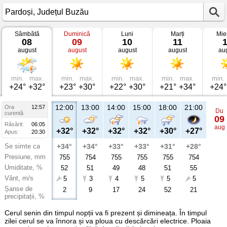
Sâmbătă
Duminică
Luni
Marți
Mie
Vremea
08
09
10
11
în
august
august
august
august
au
Pardoși
Județul
Buzău
min.
max.
min.
max.
min.
max.
min.
max.
min.
+24°
+32°
+23°
+30°
+22°
+30°
+21°
+34°
+24°
12:00
13:00
14:00
15:00
18:00
21:00
Ora
12:57
Du
curentă
09
Răsărit:
06:05
aug
+32°
+32°
+32°
+32°
+30°
+27°
Apus:
20:30
Se simte ca
+34°
+34°
+33°
+33°
+31°
+28°
Presiune, mm
755
754
755
755
755
754
Umiditate, %
52
51
49
48
51
55
Vânt, m/s
5
3
4
5
5
5
Șanse de
2
9
17
24
52
21
precipitații, %
Cerul senin din timpul nopții va fi prezent și dimineața. În timpul
zilei cerul se va înnora și va ploua cu descărcări electrice. Ploaia