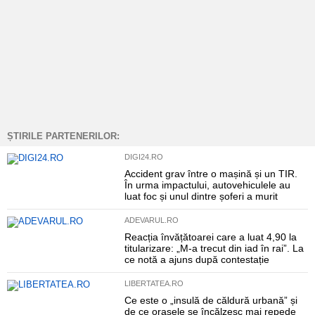
ȘTIRILE PARTENERILOR:
DIGI24.RO
Accident grav între o mașină și un TIR.
În urma impactului, autovehiculele au
luat foc și unul dintre șoferi a murit
ADEVARUL.RO
Reacția învățătoarei care a luat 4,90 la
titularizare: „M-a trecut din iad în rai”. La
ce notă a ajuns după contestație
LIBERTATEA.RO
Ce este o „insulă de căldură urbană” și
de ce orașele se încălzesc mai repede