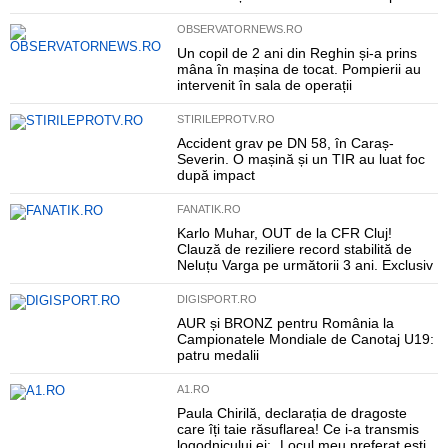
OBSERVATORNEWS.RO
Un copil de 2 ani din Reghin și-a prins
mâna în mașina de tocat. Pompierii au
intervenit în sala de operații
STIRILEPROTV.RO
Accident grav pe DN 58, în Caraș-
Severin. O mașină și un TIR au luat foc
după impact
FANATIK.RO
Karlo Muhar, OUT de la CFR Cluj!
Clauză de reziliere record stabilită de
Neluțu Varga pe următorii 3 ani. Exclusiv
DIGISPORT.RO
AUR și BRONZ pentru România la
Campionatele Mondiale de Canotaj U19:
patru medalii
A1.RO
Paula Chirilă, declarația de dragoste
care îți taie răsuflarea! Ce i-a transmis
logodnicului ei: „Locul meu preferat ești