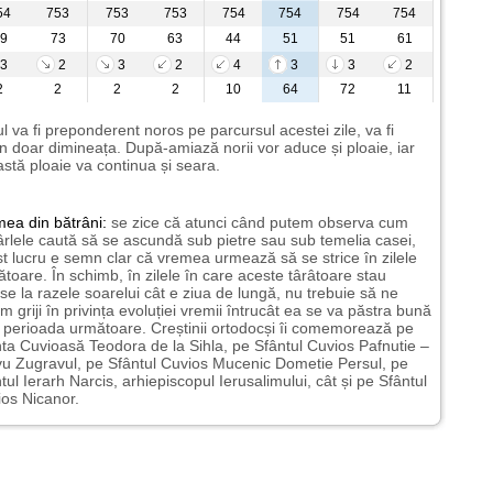
54
753
753
753
754
754
754
754
9
73
70
63
44
51
51
61
3
2
3
2
4
3
3
2
2
2
2
2
10
64
72
11
l va fi preponderent noros pe parcursul acestei zile, va fi
n doar dimineața. După-amiază norii vor aduce și ploaie, iar
stă ploaie va continua și seara.
mea
din bătrâni:
se zice că atunci când putem observa cum
rlele caută să se ascundă sub pietre sau sub temelia casei,
t lucru e semn clar că vremea urmează să se strice în zilele
toare. În schimb, în zilele în care aceste târâtoare stau
nse la razele soarelui cât e ziua de lungă, nu trebuie să ne
m griji în privința evoluției vremii întrucât ea se va păstra bună
n perioada următoare. Creștinii ortodocși îi comemorează pe
ta Cuvioasă Teodora de la Sihla, pe Sfântul Cuvios Pafnutie –
u Zugravul, pe Sfântul Cuvios Mucenic Dometie Persul, pe
tul Ierarh Narcis, arhiepiscopul Ierusalimului, cât și pe Sfântul
os Nicanor.