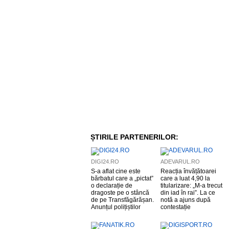
ȘTIRILE PARTENERILOR:
DIGI24.RO
ADEVARUL.RO
S-a aflat cine este
Reacția învățătoarei
bărbatul care a „pictat”
care a luat 4,90 la
o declarație de
titularizare: „M-a trecut
dragoste pe o stâncă
din iad în rai”. La ce
de pe Transfăgărășan.
notă a ajuns după
Anunțul polițiștilor
contestație