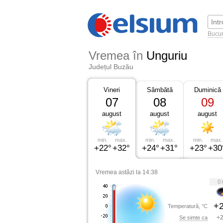
Bucur
Vremea în
Unguriu
Județul Buzău
Vineri
Sâmbătă
Duminică
07
08
09
august
august
august
min.
max.
min.
max.
min.
max.
+22°
+32°
+24°
+31°
+23°
+30
Vremea astăzi la 14:38
0:
+2
Temperatură, °C
+2
Se simte ca