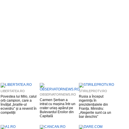
LIBERTATEA.RO
STIRILEPROTV.RO
OBSERVATORNEWS.RO
Povestea lui Milo, calul
Rusia a început
Carmen Șerban a
orb campion, care a
ingerința în
intrat cu mașina într-un
învățat „braille-ul
prezidențialele din
crater uriaș apărut pe
ecvestru” și a revenit în
Franța. Ministru:
Bulevardul Eroilor din
competiții
„Alegerile sunt ca un
Capitală
bar deschis”