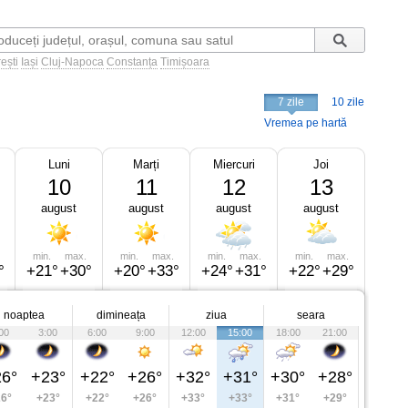
ești
Iași
Cluj-Napoca
Constanța
Timișoara
7 zile
10 zile
Vremea pe hartă
Luni
Marți
Miercuri
Joi
10
11
12
13
august
august
august
august
min.
max.
min.
max.
min.
max.
min.
max.
°
+21°
+30°
+20°
+33°
+24°
+31°
+22°
+29°
noaptea
dimineața
ziua
seara
00
3:00
6:00
9:00
12:00
15:00
18:00
21:00
6°
+23°
+22°
+26°
+32°
+31°
+30°
+28°
6°
+23°
+22°
+26°
+33°
+33°
+31°
+29°