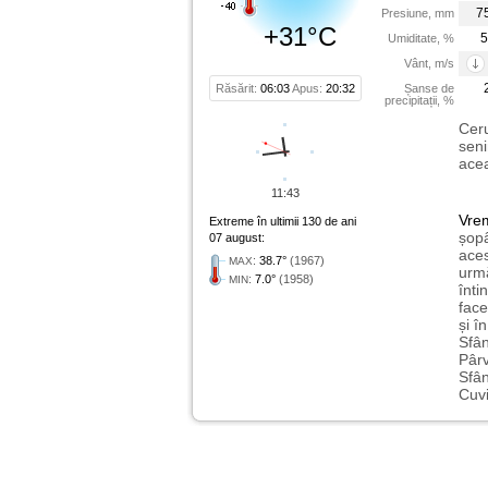
7
Presiune, mm
+31°C
5
Umiditate, %
Vânt, m/s
Răsărit:
06:03
Apus:
20:32
Șanse de
precipitații, %
Ceru
seni
acea
11:43
Vre
Extreme în ultimii 130 de ani
șopâ
07 august:
aces
:
38.7°
(1967)
MAX
urmă
:
7.0°
(1958)
MIN
înti
face
și î
Sfân
Pârv
Sfân
Cuvi