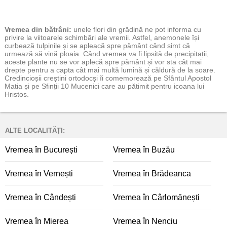
Vremea
din bătrâni:
unele flori din grădină ne pot informa cu
privire la viitoarele schimbări ale vremii. Astfel, anemonele își
curbează tulpinile și se apleacă spre pământ când simt că
urmează să vină ploaia. Când vremea va fi lipsită de precipitații,
aceste plante nu se vor aplecă spre pământ și vor sta cât mai
drepte pentru a capta cât mai multă lumină și căldură de la soare.
Credincioșii creștini ortodocși îi comemorează pe Sfântul Apostol
Matia și pe Sfinții 10 Mucenici care au pătimit pentru icoana lui
Hristos.
ALTE LOCALITĂȚI:
Vremea în București
Vremea în Buzău
Vremea în Vernești
Vremea în Brădeanca
Vremea în Cândești
Vremea în Cârlomănești
Vremea în Mierea
Vremea în Nenciu