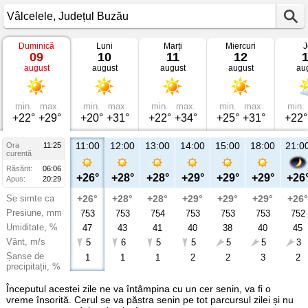
Duminică
Luni
Marți
Miercuri
J
Vremea
09
10
11
12
în
august
august
august
august
au
Vâlcelele
Județul
Buzău
min.
max.
min.
max.
min.
max.
min.
max.
min.
+22°
+29°
+20°
+31°
+22°
+34°
+25°
+31°
+22°
11:00
12:00
13:00
14:00
15:00
18:00
21:0
Ora
11:25
curentă
Răsărit:
06:06
+26°
+28°
+28°
+29°
+29°
+29°
+26
Apus:
20:29
Se simte ca
+26°
+28°
+28°
+29°
+29°
+29°
+26°
Presiune, mm
753
753
754
753
753
753
752
Umiditate, %
47
43
41
40
38
40
45
Vânt, m/s
5
6
5
5
5
5
3
Șanse de
1
1
1
2
2
3
2
precipitații, %
Începutul acestei zile ne va întâmpina cu un cer senin, va fi o
vreme însorită. Cerul se va păstra senin pe tot parcursul zilei și nu