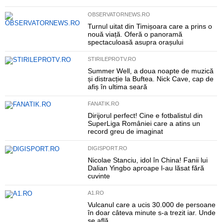
OBSERVATORNEWS.RO
Turnul uitat din Timișoara care a prins o
nouă viață. Oferă o panoramă
spectaculoasă asupra orașului
STIRILEPROTV.RO
Summer Well, a doua noapte de muzică
și distracție la Buftea. Nick Cave, cap de
afiș în ultima seară
FANATIK.RO
Dirijorul perfect! Cine e fotbalistul din
SuperLiga României care a atins un
record greu de imaginat
DIGISPORT.RO
Nicolae Stanciu, idol în China! Fanii lui
Dalian Yingbo aproape l-au lăsat fără
cuvinte
A1.RO
Vulcanul care a ucis 30.000 de persoane
în doar câteva minute s-a trezit iar. Unde
se află