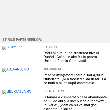
ȘTIRILE PARTENERILOR:
DIGI24.RO
Radu Miruță, după creșterea nivelul
Dunării: Cel puțin alte 9 zile pentru
Unitatea 2 de la Cernavodă
ADEVARUL.RO
Reacția învățătoarei care a luat 4,90 la
titularizare: „M-a trecut din iad în rai”. La
ce notă a ajuns după contestație
LIBERTATEA.RO
O tânără a cumpărat o casă abandonată
de 65 de ani și a început să o renoveze,
în Sicilia: „Știam că nu voi mai găsi
niciodată un loc ca...