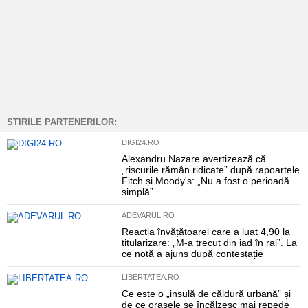
ȘTIRILE PARTENERILOR:
DIGI24.RO
Alexandru Nazare avertizează că
„riscurile rămân ridicate” după rapoartele
Fitch și Moody's: „Nu a fost o perioadă
simplă”
ADEVARUL.RO
Reacția învățătoarei care a luat 4,90 la
titularizare: „M-a trecut din iad în rai”. La
ce notă a ajuns după contestație
LIBERTATEA.RO
Ce este o „insulă de căldură urbană” și
de ce orașele se încălzesc mai repede