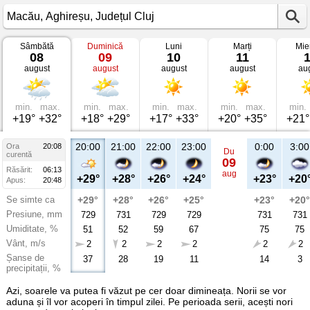
Sâmbătă
Duminică
Luni
Marți
Mie
Vremea
08
09
10
11
în
august
august
august
august
au
Macău
Aghireșu,
Județul
Cluj
min.
max.
min.
max.
min.
max.
min.
max.
min.
+19°
+32°
+18°
+29°
+17°
+33°
+20°
+35°
+21°
20:00
21:00
22:00
23:00
0:00
3:00
Ora
20:08
Du
curentă
09
Răsărit:
06:13
aug
+29°
+28°
+26°
+24°
+23°
+20
Apus:
20:48
Se simte ca
+29°
+28°
+26°
+25°
+23°
+20°
Presiune, mm
729
731
729
729
731
731
Umiditate, %
51
52
59
67
75
75
Vânt, m/s
2
2
2
2
2
2
Șanse de
37
28
19
11
14
3
precipitații, %
Azi, soarele va putea fi văzut pe cer doar dimineața. Norii se vor
aduna și îl vor acoperi în timpul zilei. Pe perioada serii, acești nori