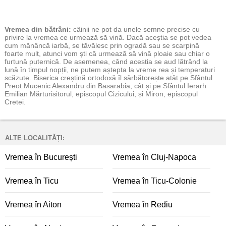
Vremea
din bătrâni:
câinii ne pot da unele semne precise cu
privire la vremea ce urmează să vină. Dacă aceștia se pot vedea
cum mănâncă iarbă, se tăvălesc prin ogradă sau se scarpină
foarte mult, atunci vom ști că urmează să vină ploaie sau chiar o
furtună puternică. De asemenea, când aceștia se aud lătrând la
lună în timpul nopții, ne putem aștepta la vreme rea și temperaturi
scăzute. Biserica creștină ortodoxă îl sărbătorește atât pe Sfântul
Preot Mucenic Alexandru din Basarabia, cât și pe Sfântul Ierarh
Emilian Mărturisitorul, episcopul Cizicului, și Miron, episcopul
Cretei.
ALTE LOCALITĂȚI:
Vremea în București
Vremea în Cluj-Napoca
Vremea în Ticu
Vremea în Ticu-Colonie
Vremea în Aiton
Vremea în Rediu