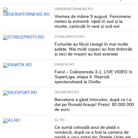
OBSERVATORNEWS.RO
Vremea de mâine 9 august. Fenomene
meteo la extremă: vijelii în sud și la
munte, caniculă în vest și sud-est
STIRILEPROTV.RO
Furtunile au făcut ravagii în mai multe
județe. Mai mulți copaci au fost doborâți
și zeci de mașini au fost avariate
FANATIK.RO
Farul – Csikszereda 3-1, LIVE VIDEO în
SuperLiga, etapa 4. Repriză
spectaculoasă la Ovidiu
DIGISPORT.RO
Barcelona a găsit înlocuitor, după ce l-a
dat pe Ronald Araujo! Prețul: 80.000.000
de euro
A1.RO
Ce sumă colosală avut de plată o
româncă, după ce a fost la camera de
gardă a unui spital din Statele Unite ale