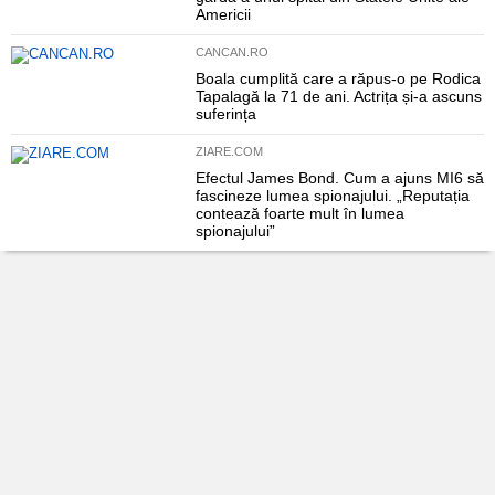
Americii
CANCAN.RO
Boala cumplită care a răpus-o pe Rodica
Tapalagă la 71 de ani. Actrița și-a ascuns
suferința
ZIARE.COM
Efectul James Bond. Cum a ajuns MI6 să
fascineze lumea spionajului. „Reputația
contează foarte mult în lumea
spionajului”