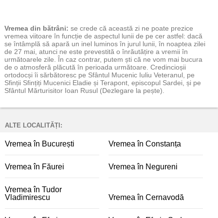
Vremea
din bătrâni:
se crede că această zi ne poate prezice
vremea viitoare în funcție de aspectul lunii de pe cer astfel: dacă
se întâmplă să apară un inel luminos în jurul lunii, în noaptea zilei
de 27 mai, atunci ne este prevestită o înrăutățire a vremii în
următoarele zile. În caz contrar, putem ști că ne vom mai bucura
de o atmosferă plăcută în perioada următoare. Credincioșii
ortodocși îi sărbătoresc pe Sfântul Mucenic Iuliu Veteranul, pe
Sfinții Sfințiți Mucenici Eladie și Terapont, episcopul Sardei, și pe
Sfântul Mărturisitor Ioan Rusul (Dezlegare la pește).
ALTE LOCALITĂȚI:
Vremea în București
Vremea în Constanța
Vremea în Făurei
Vremea în Negureni
Vremea în Tudor
Vladimirescu
Vremea în Cernavodă