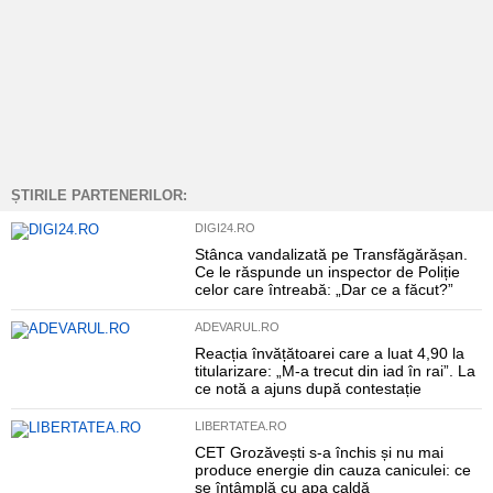
ȘTIRILE PARTENERILOR:
DIGI24.RO
Stânca vandalizată pe Transfăgărășan.
Ce le răspunde un inspector de Poliție
celor care întreabă: „Dar ce a făcut?”
ADEVARUL.RO
Reacția învățătoarei care a luat 4,90 la
titularizare: „M-a trecut din iad în rai”. La
ce notă a ajuns după contestație
LIBERTATEA.RO
CET Grozăvești s-a închis și nu mai
produce energie din cauza caniculei: ce
se întâmplă cu apa caldă