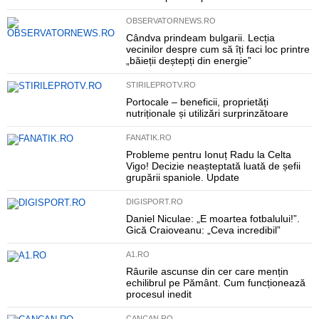
OBSERVATORNEWS.RO
Cândva prindeam bulgarii. Lecția
vecinilor despre cum să îți faci loc printre
„băieții deștepți din energie”
STIRILEPROTV.RO
Portocale – beneficii, proprietăți
nutriționale și utilizări surprinzătoare
FANATIK.RO
Probleme pentru Ionuț Radu la Celta
Vigo! Decizie neașteptată luată de șefii
grupării spaniole. Update
DIGISPORT.RO
Daniel Niculae: „E moartea fotbalului!”.
Gică Craioveanu: „Ceva incredibil”
A1.RO
Râurile ascunse din cer care mențin
echilibrul pe Pământ. Cum funcționează
procesul inedit
CANCAN.RO