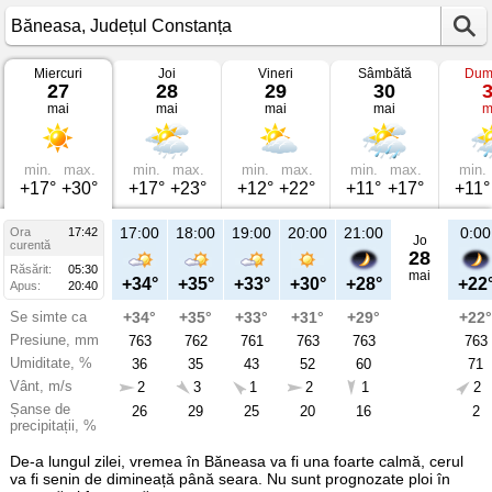
Miercuri
Joi
Vineri
Sâmbătă
Dum
Vremea
27
28
29
30
în
mai
mai
mai
mai
m
Băneasa
pe
27
mai
2026
min.
max.
min.
max.
min.
max.
min.
max.
min.
Județul
+17°
+30°
+17°
+23°
+12°
+22°
+11°
+17°
+11°
Constanța
17:00
18:00
19:00
20:00
21:00
0:00
Ora
17:42
Jo
curentă
28
Răsărit:
05:30
mai
+34°
+35°
+33°
+30°
+28°
+22
Apus:
20:40
Se simte ca
+34°
+35°
+33°
+31°
+29°
+22°
Presiune, mm
763
762
761
763
763
763
Umiditate, %
36
35
43
52
60
71
Vânt, m/s
2
3
1
2
1
2
Șanse de
26
29
25
20
16
2
precipitații, %
De-a lungul zilei, vremea în Băneasa va fi una foarte calmă, cerul
va fi senin de dimineață până seara. Nu sunt prognozate ploi în