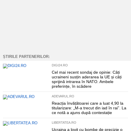
ȘTIRILE PARTENERILOR:
DIGI24.RO
Cel mai recent sondaj de opinie: Câți
ucraineni susțin aderarea la UE și câți
sprijină intrarea în NATO. Ambele
preferințe, în scădere
ADEVARUL.RO
Reacția învățătoarei care a luat 4,90 la
titularizare: „M-a trecut din iad în rai”. La
ce notă a ajuns după contestație
LIBERTATEA.RO
Ucraina a lovit cu bombe de precizie o