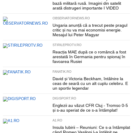
bază militară rusă. Imagini din satelit
arată distrugeri importante I VIDEO
OBSERVATORNEWS.RO
Ungaria anunță că a trecut peste pragul
critic și nu va mai economisi energie.
Mesajul lui Peter Magyar
STIRILEPROTV.RO
Reacția MAE după ce o româncă a fost
arestată în Germania pentru spionaj în
favoarea Rusiei
FANATIK.RO
David și Victoria Beckham, întâlnire la
ceas de seară cu un alt cuplu celebru. E
un sportiv legendar
DIGISPORT.RO
Englezii au văzut CFR Cluj - Tromso 0-5
și s-au speriat de ce s-a întâmplat!
A1.RO
Insula Iubirii – Reuniuni: Ce s-a întâmplat
când Romeo Vasiloni l-a întâlnit pe