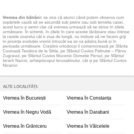
Vremea
din bătrâni:
se zice că atunci când putem observa cum
șopârlele caută să se ascundă sub pietre sau sub temelia casei,
acest lucru e semn clar că vremea urmează să se strice în zilele
următoare. În schimb, în zilele în care aceste târâtoare stau întinse
la razele soarelui cât e ziua de lungă, nu trebuie să ne facem griji
în privința evoluției vremii întrucât ea se va păstra bună și în
perioada următoare. Creștinii ortodocși îi comemorează pe Sfânta
Cuvioasă Teodora de la Sihla, pe Sfântul Cuvios Pafnutie – Pârvu
Zugravul, pe Sfântul Cuvios Mucenic Dometie Persul, pe Sfântul
Ierarh Narcis, arhiepiscopul Ierusalimului, cât și pe Sfântul Cuvios
Nicanor.
ALTE LOCALITĂȚI:
Vremea în București
Vremea în Constanța
Vremea în Negru Vodă
Vremea în Darabani
Vremea în Grăniceru
Vremea în Vâlcelele