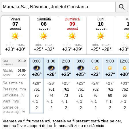
Vineri
Sâmbătă
Duminică
Luni
Ma
Vremea
07
08
09
10
în
august
august
august
august
au
Mamaia-
Sat
Năvodari,
Județul
Constanța
min.
max.
min.
max.
min.
max.
min.
max.
min.
+23°
+30°
+25°
+32°
+25°
+29°
+25°
+28°
+23°
0:00
1:00
2:00
3:00
6:00
9:00
12:0
Ora
00:10
curentă
Răsărit:
05:59
+26°
+26°
+25°
+25°
+23°
+27°
+30
Apus:
20:22
Se simte ca
+26°
+26°
+25°
+25°
+24°
+27°
+33°
Presiune, mm
761
761
761
761
762
762
762
Umiditate, %
76
74
73
71
76
60
66
Vânt, m/s
1
1
1
1
1
1
1
Șanse de
2
2
2
2
2
2
2
precipitații, %
Vremea va fi frumoasă azi, soarele va fi prezent toată ziua pe cer,
norii nu îl vor acoperi deloc. În această zi nu există nicio