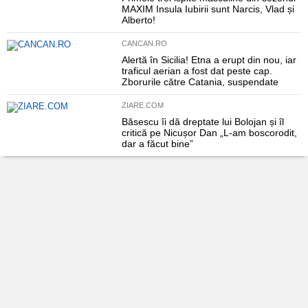
MAXIM Insula Iubirii sunt Narcis, Vlad și
Alberto!
CANCAN.RO
Alertă în Sicilia! Etna a erupt din nou, iar
traficul aerian a fost dat peste cap.
Zborurile către Catania, suspendate
ZIARE.COM
Băsescu îi dă dreptate lui Bolojan și îl
critică pe Nicușor Dan „L-am boscorodit,
dar a făcut bine”