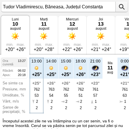
Luni
Marți
Miercuri
Joi
Vi
Vremea
10
11
12
13
în
august
august
august
august
au
Tudor
Vladimirescu
Băneasa,
Județul
Constanța
min.
max.
min.
max.
min.
max.
min.
max.
min.
+20°
+26°
+20°
+28°
+22°
+26°
+21°
+24°
+19°
13:00
14:00
15:00
18:00
21:00
0:00
Ora
13:27
Ma
curentă
11
Răsărit:
06:02
aug
+25°
+25°
+25°
+26°
+23°
+21
Apus:
20:18
Se simte ca
+25°
+26°
+26°
+26°
+23°
+21°
Presiune, mm
762
763
762
762
761
761
Umiditate, %
53
54
55
51
57
63
Vânt, m/s
2
2
2
2
1
1
Șanse de
2
2
2
2
2
2
precipitații, %
Începutul acestei zile ne va întâmpina cu un cer senin, va fi o
vreme însorită. Cerul se va păstra senin pe tot parcursul zilei și nu