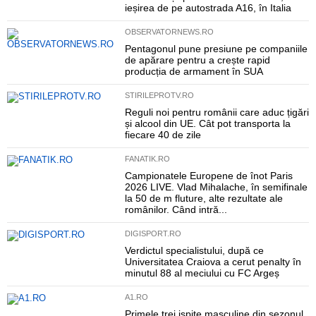
ieșirea de pe autostrada A16, în Italia
OBSERVATORNEWS.RO
Pentagonul pune presiune pe companiile
de apărare pentru a crește rapid
producția de armament în SUA
STIRILEPROTV.RO
Reguli noi pentru românii care aduc țigări
și alcool din UE. Cât pot transporta la
fiecare 40 de zile
FANATIK.RO
Campionatele Europene de înot Paris
2026 LIVE. Vlad Mihalache, în semifinale
la 50 de m fluture, alte rezultate ale
românilor. Când intră...
DIGISPORT.RO
Verdictul specialistului, după ce
Universitatea Craiova a cerut penalty în
minutul 88 al meciului cu FC Argeș
A1.RO
Primele trei ispite masculine din sezonul