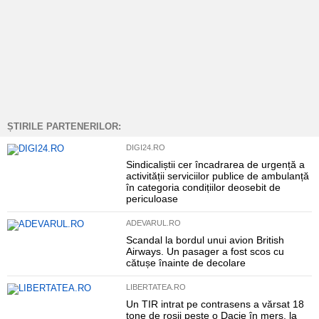
ȘTIRILE PARTENERILOR:
DIGI24.RO
Sindicaliștii cer încadrarea de urgență a
activității serviciilor publice de ambulanță
în categoria condițiilor deosebit de
periculoase
ADEVARUL.RO
Scandal la bordul unui avion British
Airways. Un pasager a fost scos cu
cătușe înainte de decolare
LIBERTATEA.RO
Un TIR intrat pe contrasens a vărsat 18
tone de roșii peste o Dacie în mers, la