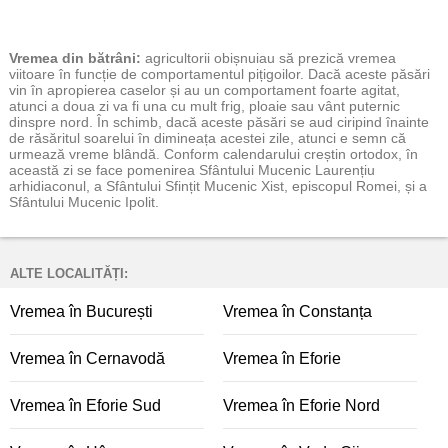
Vremea
din bătrâni:
agricultorii obișnuiau să prezică vremea
viitoare în funcție de comportamentul pițigoilor. Dacă aceste păsări
vin în apropierea caselor și au un comportament foarte agitat,
atunci a doua zi va fi una cu mult frig, ploaie sau vânt puternic
dinspre nord. În schimb, dacă aceste păsări se aud ciripind înainte
de răsăritul soarelui în dimineața acestei zile, atunci e semn că
urmează vreme blândă. Conform calendarului creștin ortodox, în
această zi se face pomenirea Sfântului Mucenic Laurențiu
arhidiaconul, a Sfântului Sfințit Mucenic Xist, episcopul Romei, și a
Sfântului Mucenic Ipolit.
ALTE LOCALITĂȚI:
Vremea în București
Vremea în Constanța
Vremea în Cernavodă
Vremea în Eforie
Vremea în Eforie Sud
Vremea în Eforie Nord