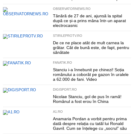
OBSERVATORNEWS.RO
Tânără de 27 de ani, ajunsă la spital
după ce și-a prins mâna într-un aparat
electrocasnic
STIRILEPROTV.RO
De ce ne place atât de mult carnea la
grătar. Cât de bună este, de fapt, pentru
sănătate
FANATIK.RO
Stanciu i-a înnebunit pe chinezi! Soția
românului a coborât pe gazon în uralele
a 62.000 de fani. Video
DIGISPORT.RO
Nicolae Stanciu, gol de pus în ramă!
Românul a fost erou în China
A1.RO
Anamaria Pordan a vorbit pentru prima
dată despre relația cu tatăl lui Ronald
Gavril. Cum se înțelege cu „socrul” său