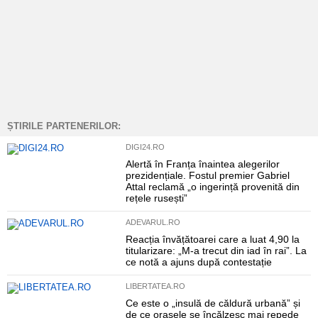
ȘTIRILE PARTENERILOR:
DIGI24.RO
Alertă în Franța înaintea alegerilor
prezidențiale. Fostul premier Gabriel
Attal reclamă „o ingerință provenită din
rețele rusești”
ADEVARUL.RO
Reacția învățătoarei care a luat 4,90 la
titularizare: „M-a trecut din iad în rai”. La
ce notă a ajuns după contestație
LIBERTATEA.RO
Ce este o „insulă de căldură urbană” și
de ce orașele se încălzesc mai repede