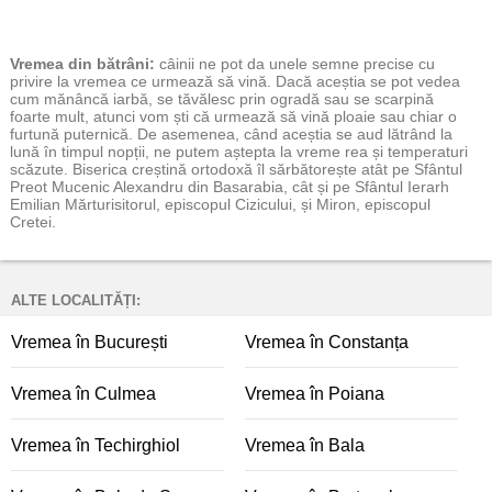
Vremea
din bătrâni:
câinii ne pot da unele semne precise cu
privire la vremea ce urmează să vină. Dacă aceștia se pot vedea
cum mănâncă iarbă, se tăvălesc prin ogradă sau se scarpină
foarte mult, atunci vom ști că urmează să vină ploaie sau chiar o
furtună puternică. De asemenea, când aceștia se aud lătrând la
lună în timpul nopții, ne putem aștepta la vreme rea și temperaturi
scăzute. Biserica creștină ortodoxă îl sărbătorește atât pe Sfântul
Preot Mucenic Alexandru din Basarabia, cât și pe Sfântul Ierarh
Emilian Mărturisitorul, episcopul Cizicului, și Miron, episcopul
Cretei.
ALTE LOCALITĂȚI:
Vremea în București
Vremea în Constanța
Vremea în Culmea
Vremea în Poiana
Vremea în Techirghiol
Vremea în Bala