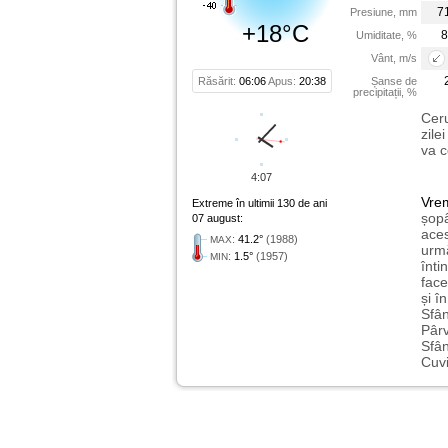
7
Presiune, mm
+18°C
8
Umiditate, %
Vânt, m/s
Răsărit:
06:06
Apus:
20:38
Șanse de
precipitații, %
Ceru
zile
va c
4:07
Vre
Extreme în ultimii 130 de ani
șopâ
07 august:
aces
:
41.2°
(1988)
MAX
urmă
:
1.5°
(1957)
MIN
înti
face
și î
Sfân
Pârv
Sfân
Cuvi