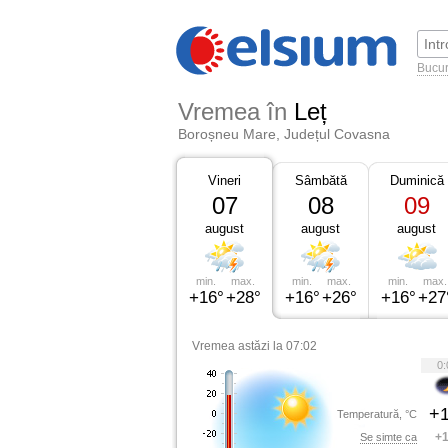
Bucur
Vremea în
Leț
Boroșneu Mare, Județul Covasna
Vineri
Sâmbătă
Duminică
07
08
09
august
august
august
min.
max.
min.
max.
min.
max.
+16°
+28°
+16°
+26°
+16°
+27
Vremea astăzi la 07:02
0:
+1
Temperatură, °C
+1
Se simte ca