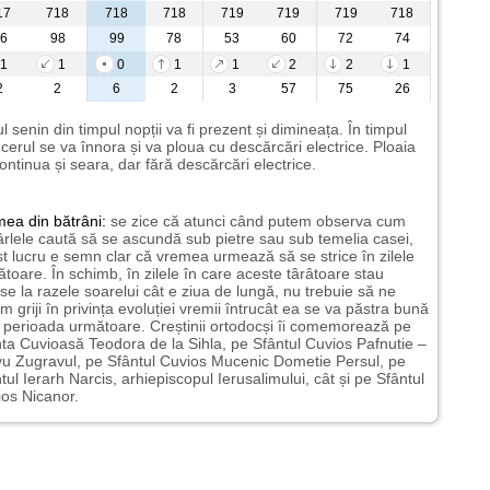
17
718
718
718
719
719
719
718
6
98
99
78
53
60
72
74
1
1
0
1
1
2
2
1
2
2
6
2
3
57
75
26
l senin din timpul nopții va fi prezent și dimineața. În timpul
i cerul se va înnora și va ploua cu descărcări electrice. Ploaia
ontinua și seara, dar fără descărcări electrice.
mea
din bătrâni:
se zice că atunci când putem observa cum
rlele caută să se ascundă sub pietre sau sub temelia casei,
t lucru e semn clar că vremea urmează să se strice în zilele
toare. În schimb, în zilele în care aceste târâtoare stau
nse la razele soarelui cât e ziua de lungă, nu trebuie să ne
m griji în privința evoluției vremii întrucât ea se va păstra bună
n perioada următoare. Creștinii ortodocși îi comemorează pe
ta Cuvioasă Teodora de la Sihla, pe Sfântul Cuvios Pafnutie –
u Zugravul, pe Sfântul Cuvios Mucenic Dometie Persul, pe
tul Ierarh Narcis, arhiepiscopul Ierusalimului, cât și pe Sfântul
os Nicanor.