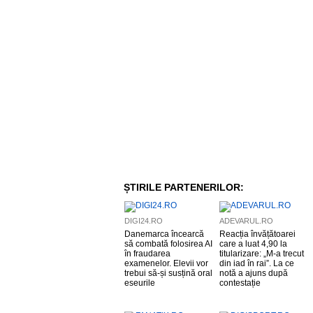
ȘTIRILE PARTENERILOR:
DIGI24.RO
ADEVARUL.RO
Danemarca încearcă
Reacția învățătoarei
să combată folosirea AI
care a luat 4,90 la
în fraudarea
titularizare: „M-a trecut
examenelor. Elevii vor
din iad în rai”. La ce
trebui să-și susțină oral
notă a ajuns după
eseurile
contestație