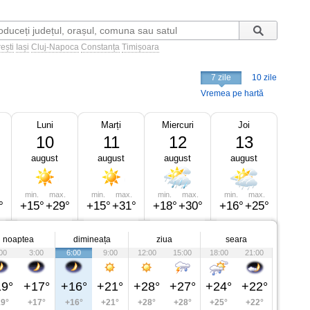
ești
Iași
Cluj-Napoca
Constanța
Timișoara
7 zile
10 zile
Vremea pe hartă
Luni
Marți
Miercuri
Joi
10
11
12
13
august
august
august
august
min.
max.
min.
max.
min.
max.
min.
max.
°
+15°
+29°
+15°
+31°
+18°
+30°
+16°
+25°
noaptea
dimineața
ziua
seara
00
3:00
6:00
9:00
12:00
15:00
18:00
21:00
9°
+17°
+16°
+21°
+28°
+27°
+24°
+22°
9°
+17°
+16°
+21°
+28°
+28°
+25°
+22°