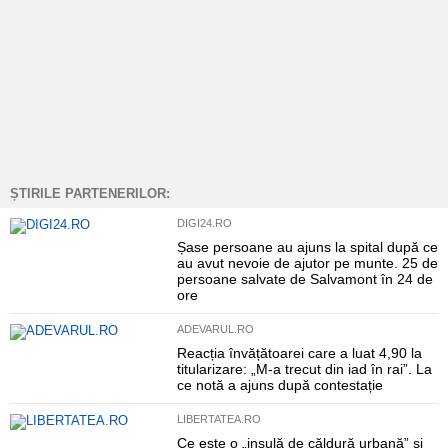
ȘTIRILE PARTENERILOR:
DIGI24.RO
Șase persoane au ajuns la spital după ce
au avut nevoie de ajutor pe munte. 25 de
persoane salvate de Salvamont în 24 de
ore
ADEVARUL.RO
Reacția învățătoarei care a luat 4,90 la
titularizare: „M-a trecut din iad în rai”. La
ce notă a ajuns după contestație
LIBERTATEA.RO
Ce este o „insulă de căldură urbană” și