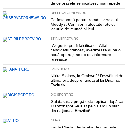
de ce orașele se încălzesc mai repede
OBSERVATORNEWS.RO
Ce înseamnă pentru români verdictul
Moody's. Cum vor fi afectate ratele,
locurile de muncă și leul
STIRILEPROTV.RO
„Alegerile pot fi falsificate”. Attal,
candidatul francez, avertizează după o
nouă operațiune de dezinformare
rusească
FANATIK.RO
Nikita Stoinov, la Craiova?! Dezvăluiri de
ultimă oră despre fundașul lui Dinamo.
Exclusiv
DIGISPORT.RO
Galatasaray pregătește replica, după ce
Trabzonspor l-a luat pe Salah: un star
din naționala Braziliei!
A1.RO
Paula Chirilă, declarația de dragoste