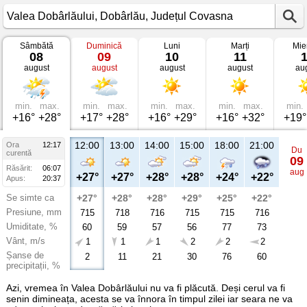
Sâmbătă
Duminică
Luni
Marți
Mie
Vremea
08
09
10
11
în
august
august
august
august
au
Valea
Dobârlăului
Dobârlău,
Județul
Covasna
min.
max.
min.
max.
min.
max.
min.
max.
min.
+16°
+28°
+17°
+28°
+16°
+29°
+16°
+32°
+19°
12:00
13:00
14:00
15:00
18:00
21:00
Ora
12:17
Du
curentă
09
Răsărit:
06:07
aug
+27°
+27°
+28°
+28°
+24°
+22°
Apus:
20:37
Se simte ca
+27°
+28°
+28°
+29°
+25°
+22°
Presiune, mm
715
718
716
715
715
716
Umiditate, %
60
59
57
56
77
73
Vânt, m/s
1
1
1
2
2
2
Șanse de
2
11
21
30
76
60
precipitații, %
Azi, vremea în Valea Dobârlăului nu va fi plăcută. Deși cerul va fi
senin dimineața, acesta se va înnora în timpul zilei iar seara ne va