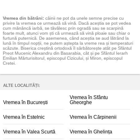
Vremea
din bătrâni:
câinii ne pot da unele semne precise cu
privire la vremea ce urmează să vină. Dacă aceștia se pot vedea
cum mănâncă iarbă, se tăvălesc prin ogradă sau se scarpină
foarte mult, atunci vom ști că urmează să vină ploaie sau chiar o
furtună puternică. De asemenea, când aceștia se aud lătrând la
lună în timpul nopții, ne putem aștepta la vreme rea și temperaturi
scăzute. Biserica creștină ortodoxă îl sărbătorește atât pe Sfântul
Preot Mucenic Alexandru din Basarabia, cât și pe Sfântul Ierarh
Emilian Mărturisitorul, episcopul Cizicului, și Miron, episcopul
Cretei.
ALTE LOCALITĂȚI:
Vremea în Sfântu
Vremea în București
Gheorghe
Vremea în Estelnic
Vremea în Cărpinenii
Vremea în Valea Scurtă
Vremea în Ghelința