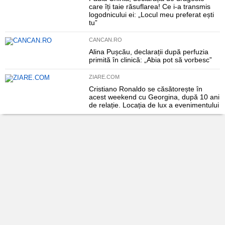
care îți taie răsuflarea! Ce i-a transmis
logodnicului ei: „Locul meu preferat ești
tu”
CANCAN.RO
Alina Pușcău, declarații după perfuzia
primită în clinică: „Abia pot să vorbesc”
ZIARE.COM
Cristiano Ronaldo se căsătorește în
acest weekend cu Georgina, după 10 ani
de relație. Locația de lux a evenimentului