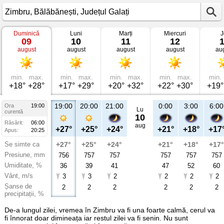
Duminică
Luni
Marți
Miercuri
J
Vremea
09
10
11
12
în
august
august
august
august
au
Zimbru
Bălăbănești,
Județul
Galați
min.
max.
min.
max.
min.
max.
min.
max.
min.
+18°
+28°
+17°
+29°
+20°
+32°
+22°
+30°
+19°
19:00
20:00
21:00
0:00
3:00
6:00
Ora
19:00
Lu
curentă
10
Răsărit:
06:00
aug
+27°
+25°
+24°
+21°
+18°
+17
Apus:
20:25
Se simte ca
+27°
+25°
+24°
+21°
+18°
+17°
Presiune, mm
756
757
757
757
757
757
Umiditate, %
36
39
41
47
52
60
Vânt, m/s
3
3
2
2
2
2
Șanse de
2
2
2
2
2
2
precipitații, %
De-a lungul zilei, vremea în Zimbru va fi una foarte calmă, cerul va
fi înnorat doar dimineața iar restul zilei va fi senin. Nu sunt