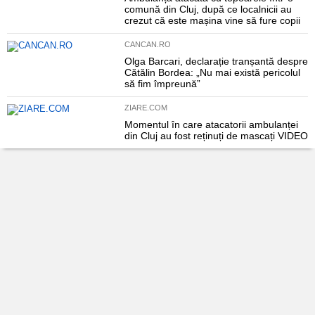
comună din Cluj, după ce localnicii au
crezut că este mașina vine să fure copii
CANCAN.RO
Olga Barcari, declarație tranșantă despre
Cătălin Bordea: „Nu mai există pericolul
să fim împreună”
ZIARE.COM
Momentul în care atacatorii ambulanței
din Cluj au fost reținuți de mascați VIDEO