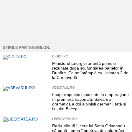
ȘTIRILE PARTENERILOR:
DIGI24.RO
Ministerul Energiei anunță primele
rezultate după scufundarea barjelor în
Dunăre. Ce se întâmplă cu Unitatea 2 de
la Cernavodă
ADEVARUL.RO
Imagini spectaculoase de la o operațiune
în premieră națională: Salvarea
dramatică a doi alpiniști germani, tată și
fiu, din Bucegi
LIBERTATEA.RO
Radu Miruță îi cere lui Sorin Grindeanu
să pună Legea împotriva dezinformării