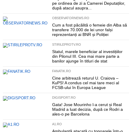
pe ordinea de zi a Camerei Deputaților,
după atacul asupra...
OBSERVATORNEWS.RO
Cum a fost păcălită o femeie din Alba să
transfere 70.000 de lei unor falși
reprezentanți ai BNR și Poliției
STIRILEPROTV.RO
Statul, marele beneficiar al investițiilor
din Pilonul III. Cea mai mare parte a
banilor ajunge în titluri de stat
FANATIK.RO
Cine arbitrează returul U. Craiova –
KuPS! A condus cel mai tare meci al
FCSB-ului în Europa League
DIGISPORT.RO
Gata! Jose Mourinho l-a cerut și Real
Madrid a luat decizia, după ce Rodri a
ales-o pe Barcelona
A1.RO
Ambulanță atacată cu topoarele într-o