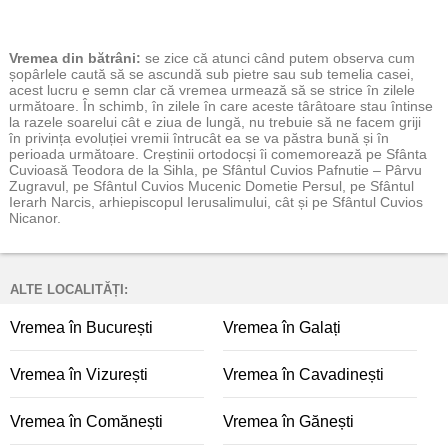
Vremea
din bătrâni:
se zice că atunci când putem observa cum
șopârlele caută să se ascundă sub pietre sau sub temelia casei,
acest lucru e semn clar că vremea urmează să se strice în zilele
următoare. În schimb, în zilele în care aceste târâtoare stau întinse
la razele soarelui cât e ziua de lungă, nu trebuie să ne facem griji
în privința evoluției vremii întrucât ea se va păstra bună și în
perioada următoare. Creștinii ortodocși îi comemorează pe Sfânta
Cuvioasă Teodora de la Sihla, pe Sfântul Cuvios Pafnutie – Pârvu
Zugravul, pe Sfântul Cuvios Mucenic Dometie Persul, pe Sfântul
Ierarh Narcis, arhiepiscopul Ierusalimului, cât și pe Sfântul Cuvios
Nicanor.
ALTE LOCALITĂȚI:
Vremea în București
Vremea în Galați
Vremea în Vizurești
Vremea în Cavadinești
Vremea în Comănești
Vremea în Gănești