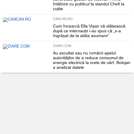
întâlnire cu publicul la standul Chefi la
cuțite
CANCAN.RO
Cum încearcă Ella Vișan să slăbească
după ce internauții i-au spus că „s-a
îngrășat de la atâta asumare”
ZIARE.COM
Au ascultat sau nu românii apelul
autorităților de a reduce consumul de
energie electrică la orele de vârf. Bolojan
a analizat datele