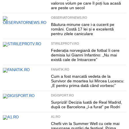
valoros volum pe care îl poți lua acasă
are peste un secol
OBSERVATORNEWS.RO
Băutura-minune care i-a cucerit pe
români. Costă 17 lei și e excelentă
pentru zilele caniculare
STIRILEPROTV.RO
Federația norvegiană de fotbal îi cere
demisia lui Gianni Infantino: „Nu mai
există cale de întoarcere”
FANATIK.RO
Cum a fost marcată vedeta de la
Survivor de moartea lui Mircea Lucescu:
„E pentru prima dată când vorbesc”
DIGISPORT.RO
Surpriză! Decizia luată de Real Madrid,
după ce Barcelona „l-a furat” pe Rodri
A1.RO
Chefii vin la Summer Well cu cele mai
savuroase gustări de festival. Prima