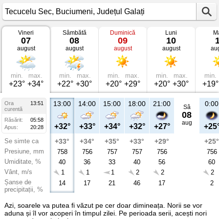
Vineri
Sâmbătă
Duminică
Luni
Ma
Vremea
07
08
09
10
în
august
august
august
august
au
Tecucelu
Sec
Buciumeni,
Județul
Galați
min.
max.
min.
max.
min.
max.
min.
max.
min.
+23°
+34°
+22°
+30°
+20°
+29°
+20°
+30°
+19°
13:00
14:00
15:00
18:00
21:00
0:00
Ora
13:51
Sâ
curentă
08
Răsărit:
05:58
aug
+32°
+33°
+34°
+32°
+27°
+25
Apus:
20:28
Se simte ca
+33°
+34°
+35°
+33°
+29°
+25°
Presiune, mm
758
756
757
757
756
756
Umiditate, %
40
36
33
40
56
60
Vânt, m/s
1
1
1
2
2
2
Șanse de
14
17
21
46
17
2
precipitații, %
Azi, soarele va putea fi văzut pe cer doar dimineața. Norii se vor
aduna și îl vor acoperi în timpul zilei. Pe perioada serii, acești nori