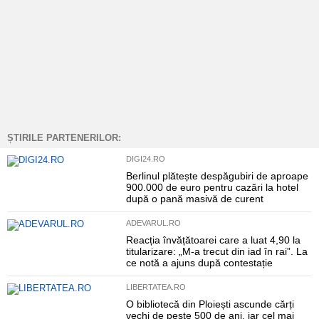
ȘTIRILE PARTENERILOR:
DIGI24.RO
Berlinul plătește despăgubiri de aproape
900.000 de euro pentru cazări la hotel
după o pană masivă de curent
ADEVARUL.RO
Reacția învățătoarei care a luat 4,90 la
titularizare: „M-a trecut din iad în rai”. La
ce notă a ajuns după contestație
LIBERTATEA.RO
O bibliotecă din Ploiești ascunde cărți
vechi de peste 500 de ani, iar cel mai