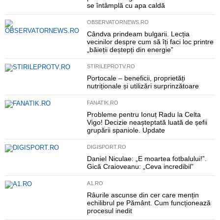
se întâmplă cu apa caldă
OBSERVATORNEWS.RO
Cândva prindeam bulgarii. Lecția
vecinilor despre cum să îți faci loc printre
„băieții deștepți din energie”
STIRILEPROTV.RO
Portocale – beneficii, proprietăți
nutriționale și utilizări surprinzătoare
FANATIK.RO
Probleme pentru Ionuț Radu la Celta
Vigo! Decizie neașteptată luată de șefii
grupării spaniole. Update
DIGISPORT.RO
Daniel Niculae: „E moartea fotbalului!”.
Gică Craioveanu: „Ceva incredibil”
A1.RO
Râurile ascunse din cer care mențin
echilibrul pe Pământ. Cum funcționează
procesul inedit