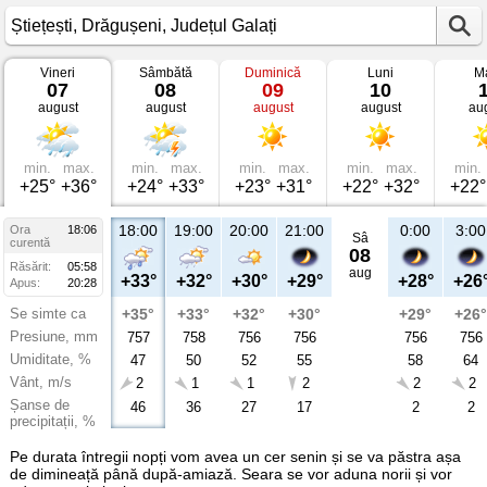
Vineri
Sâmbătă
Duminică
Luni
Ma
Vremea
07
08
09
10
în
august
august
august
august
au
Știețești
Drăgușeni,
Județul
Galați
min.
max.
min.
max.
min.
max.
min.
max.
min.
+25°
+36°
+24°
+33°
+23°
+31°
+22°
+32°
+22°
18:00
19:00
20:00
21:00
0:00
3:00
Ora
18:06
Sâ
curentă
08
Răsărit:
05:58
aug
+33°
+32°
+30°
+29°
+28°
+26
Apus:
20:28
Se simte ca
+35°
+33°
+32°
+30°
+29°
+26°
Presiune, mm
757
758
756
756
756
756
Umiditate, %
47
50
52
55
58
64
Vânt, m/s
2
1
1
2
2
2
Șanse de
46
36
27
17
2
2
precipitații, %
Pe durata întregii nopți vom avea un cer senin și se va păstra așa
de dimineață până după-amiază. Seara se vor aduna norii și vor