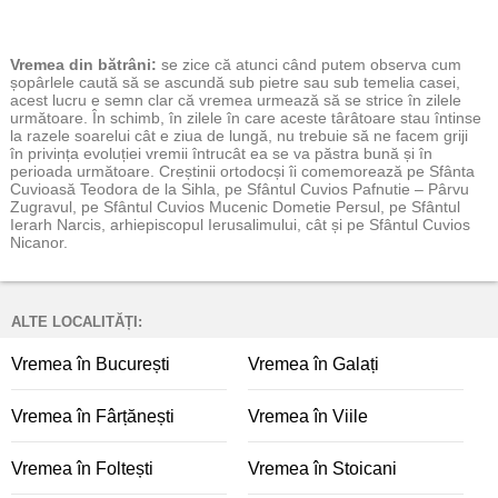
Vremea
din bătrâni:
se zice că atunci când putem observa cum
șopârlele caută să se ascundă sub pietre sau sub temelia casei,
acest lucru e semn clar că vremea urmează să se strice în zilele
următoare. În schimb, în zilele în care aceste târâtoare stau întinse
la razele soarelui cât e ziua de lungă, nu trebuie să ne facem griji
în privința evoluției vremii întrucât ea se va păstra bună și în
perioada următoare. Creștinii ortodocși îi comemorează pe Sfânta
Cuvioasă Teodora de la Sihla, pe Sfântul Cuvios Pafnutie – Pârvu
Zugravul, pe Sfântul Cuvios Mucenic Dometie Persul, pe Sfântul
Ierarh Narcis, arhiepiscopul Ierusalimului, cât și pe Sfântul Cuvios
Nicanor.
ALTE LOCALITĂȚI:
Vremea în București
Vremea în Galați
Vremea în Fârțănești
Vremea în Viile
Vremea în Foltești
Vremea în Stoicani