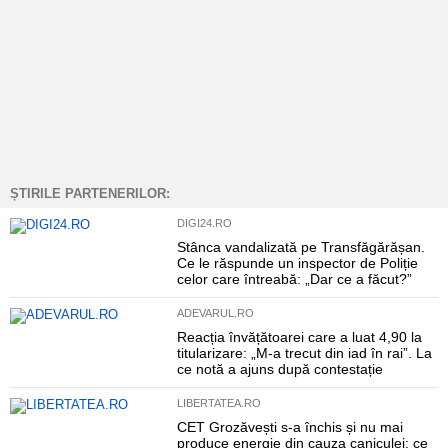
ȘTIRILE PARTENERILOR:
DIGI24.RO
Stânca vandalizată pe Transfăgărășan.
Ce le răspunde un inspector de Poliție
celor care întreabă: „Dar ce a făcut?”
ADEVARUL.RO
Reacția învățătoarei care a luat 4,90 la
titularizare: „M-a trecut din iad în rai”. La
ce notă a ajuns după contestație
LIBERTATEA.RO
CET Grozăvești s-a închis și nu mai
produce energie din cauza caniculei: ce