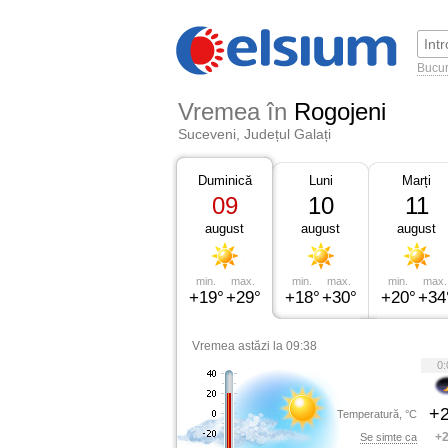
Bucur
Vremea în
Rogojeni
Suceveni, Județul Galați
Duminică
Luni
Marți
09
10
11
august
august
august
min.
max.
min.
max.
min.
max.
+19°
+29°
+18°
+30°
+20°
+34
Vremea astăzi la 09:38
0:
+2
Temperatură, °C
+2
Se simte ca