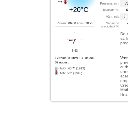
7
Presiune, mm
+20°C
6
Umiditate, %
Vânt, m/s
Răsărit:
06:00
Apus:
20:25
Șanse de
precipitații, %
De-a
va f
prog
6:43
Vre
Extreme în ultimii 130 de ani
priv
09 august:
curb
:
40.7°
(1913)
MAX
urme
:
5.3°
(1945)
MIN
aces
drep
Cred
Mati
Hris