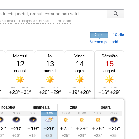
ești
Iași
Cluj-Napoca
Constanța
Timișoara
7 zile
10 zile
Vremea pe hartă
Miercuri
Joi
Vineri
Sâmbătă
12
13
14
15
august
august
august
august
min.
max.
min.
max.
min.
max.
min.
max.
°
+23°
+31°
+20°
+29°
+19°
+28°
+16°
+29°
noaptea
dimineața
ziua
seara
00
3:00
6:00
9:00
12:00
15:00
18:00
21:00
2°
+20°
+19°
+20°
+25°
+29°
+28°
+25°
2°
+20°
+19°
+20°
+25°
+29°
+28°
+25°