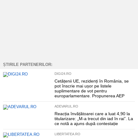
ȘTIRILE PARTENERILOR:
DIGI24.RO
Cetățenii UE, rezidenți în România, se
pot înscrie mai ușor pe listele
suplimentare de vot pentru
europarlamentare. Propunerea AEP
ADEVARUL.RO
Reacția învățătoarei care a luat 4,90 la
titularizare: „M-a trecut din iad în rai”. La
ce notă a ajuns după contestație
LIBERTATEA.RO