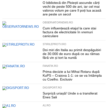
O bibliotecă din Ploiești ascunde cărți
vechi de peste 500 de ani, iar cel mai
valoros volum pe care îl poți lua acasă
are peste un secol
OBSERVATORNEWS.RO
Cum influențează etajul la care stai
factura de electricitate în vremuri
caniculare
STIRILEPROTV.RO
Doi miri din Italia au primit despăgubiri
de 30.000 de euro după ce au rămas
fără vin și tort la nuntă
FANATIK.RO
Prima decizie a lui Mihai Rotaru după
KuPS – Craiova 1-1: ce se va întâmpla
cu Coelho. Exclusiv
DIGISPORT.RO
Surpriză uriașă! Unde s-a transferat
Enes Sali
A1.RO