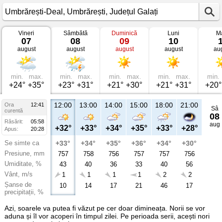
Vineri
Sâmbătă
Duminică
Luni
Ma
Vremea
07
08
09
10
în
august
august
august
august
au
Umbrărești-
Deal
Umbrărești,
Județul
Galați
min.
max.
min.
max.
min.
max.
min.
max.
min.
+24°
+35°
+23°
+31°
+21°
+30°
+21°
+31°
+20°
12:00
13:00
14:00
15:00
18:00
21:00
Ora
12:41
Sâ
curentă
08
Răsărit:
05:58
aug
+32°
+33°
+34°
+35°
+33°
+28°
Apus:
20:28
Se simte ca
+33°
+34°
+35°
+36°
+34°
+30°
Presiune, mm
757
758
756
757
757
756
Umiditate, %
43
40
36
33
40
56
Vânt, m/s
1
1
1
1
2
2
Șanse de
10
14
17
21
46
17
precipitații, %
Azi, soarele va putea fi văzut pe cer doar dimineața. Norii se vor
aduna și îl vor acoperi în timpul zilei. Pe perioada serii, acești nori