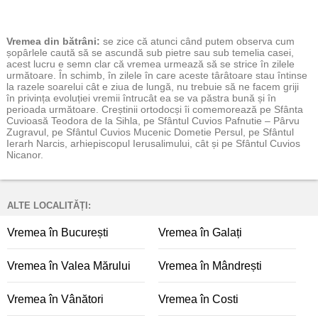
Vremea
din bătrâni:
se zice că atunci când putem observa cum
șopârlele caută să se ascundă sub pietre sau sub temelia casei,
acest lucru e semn clar că vremea urmează să se strice în zilele
următoare. În schimb, în zilele în care aceste târâtoare stau întinse
la razele soarelui cât e ziua de lungă, nu trebuie să ne facem griji
în privința evoluției vremii întrucât ea se va păstra bună și în
perioada următoare. Creștinii ortodocși îi comemorează pe Sfânta
Cuvioasă Teodora de la Sihla, pe Sfântul Cuvios Pafnutie – Pârvu
Zugravul, pe Sfântul Cuvios Mucenic Dometie Persul, pe Sfântul
Ierarh Narcis, arhiepiscopul Ierusalimului, cât și pe Sfântul Cuvios
Nicanor.
ALTE LOCALITĂȚI:
Vremea în București
Vremea în Galați
Vremea în Valea Mărului
Vremea în Mândrești
Vremea în Vânători
Vremea în Costi