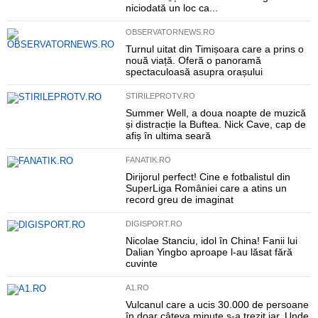
niciodată un loc ca...
OBSERVATORNEWS.RO
Turnul uitat din Timișoara care a prins o
nouă viață. Oferă o panoramă
spectaculoasă asupra orașului
STIRILEPROTV.RO
Summer Well, a doua noapte de muzică
și distracție la Buftea. Nick Cave, cap de
afiș în ultima seară
FANATIK.RO
Dirijorul perfect! Cine e fotbalistul din
SuperLiga României care a atins un
record greu de imaginat
DIGISPORT.RO
Nicolae Stanciu, idol în China! Fanii lui
Dalian Yingbo aproape l-au lăsat fără
cuvinte
A1.RO
Vulcanul care a ucis 30.000 de persoane
în doar câteva minute s-a trezit iar. Unde