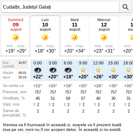
Duminică
Luni
Marți
Miercuri
J
Vremea
09
10
11
12
în
august
august
august
august
au
Cudalbi
mâine
Județul
Galați
min.
max.
min.
max.
min.
max.
min.
max.
min.
+19°
+29°
+18°
+30°
+20°
+34°
+23°
+31°
+20°
21:00
0:00
3:00
6:00
9:00
12:00
15:00
18:0
Ora
10:57
Lu
curentă
10
Răsărit:
06:01
aug
+25°
+22°
+20°
+18°
+20°
+26°
+30°
+30
Apus:
20:23
Se simte ca
+25°
+22°
+20°
+18°
+20°
+26°
+30°
+30°
Presiune, mm
757
757
757
757
757
757
757
757
Umiditate, %
41
45
51
59
57
40
30
31
Vânt, m/s
2
2
2
2
2
2
2
2
Șanse de
2
2
2
2
2
2
2
2
precipitații, %
Vremea va fi frumoasă în această zi, soarele va fi prezent toată
ziua pe cer, norii nu îl vor acoperi deloc. În această zi nu există