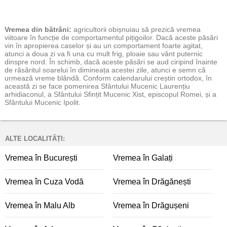
Vremea
din bătrâni:
agricultorii obișnuiau să prezică vremea
viitoare în funcție de comportamentul pițigoilor. Dacă aceste păsări
vin în apropierea caselor și au un comportament foarte agitat,
atunci a doua zi va fi una cu mult frig, ploaie sau vânt puternic
dinspre nord. În schimb, dacă aceste păsări se aud ciripind înainte
de răsăritul soarelui în dimineața acestei zile, atunci e semn că
urmează vreme blândă. Conform calendarului creștin ortodox, în
această zi se face pomenirea Sfântului Mucenic Laurențiu
arhidiaconul, a Sfântului Sfințit Mucenic Xist, episcopul Romei, și a
Sfântului Mucenic Ipolit.
ALTE LOCALITĂȚI:
Vremea în București
Vremea în Galați
Vremea în Cuza Vodă
Vremea în Drăgănești
Vremea în Malu Alb
Vremea în Drăgușeni