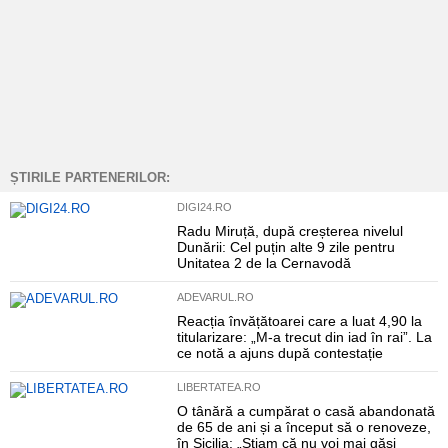
ȘTIRILE PARTENERILOR:
DIGI24.RO
Radu Miruță, după creșterea nivelul
Dunării: Cel puțin alte 9 zile pentru
Unitatea 2 de la Cernavodă
ADEVARUL.RO
Reacția învățătoarei care a luat 4,90 la
titularizare: „M-a trecut din iad în rai”. La
ce notă a ajuns după contestație
LIBERTATEA.RO
O tânără a cumpărat o casă abandonată
de 65 de ani și a început să o renoveze,
în Sicilia: „Știam că nu voi mai găsi