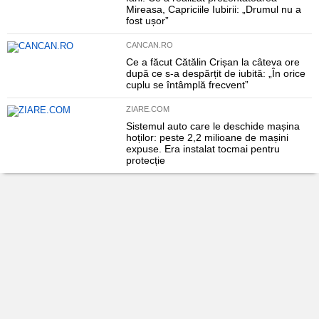
Mireasa, Capriciile Iubirii: „Drumul nu a
fost ușor”
CANCAN.RO
Ce a făcut Cătălin Crișan la câteva ore
după ce s-a despărțit de iubită: „În orice
cuplu se întâmplă frecvent”
ZIARE.COM
Sistemul auto care le deschide mașina
hoților: peste 2,2 milioane de mașini
expuse. Era instalat tocmai pentru
protecție