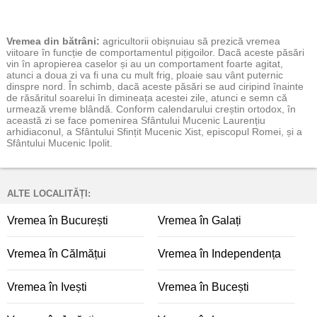
Vremea
din bătrâni:
agricultorii obișnuiau să prezică vremea
viitoare în funcție de comportamentul pițigoilor. Dacă aceste păsări
vin în apropierea caselor și au un comportament foarte agitat,
atunci a doua zi va fi una cu mult frig, ploaie sau vânt puternic
dinspre nord. În schimb, dacă aceste păsări se aud ciripind înainte
de răsăritul soarelui în dimineața acestei zile, atunci e semn că
urmează vreme blândă. Conform calendarului creștin ortodox, în
această zi se face pomenirea Sfântului Mucenic Laurențiu
arhidiaconul, a Sfântului Sfințit Mucenic Xist, episcopul Romei, și a
Sfântului Mucenic Ipolit.
ALTE LOCALITĂȚI:
Vremea în București
Vremea în Galați
Vremea în Călmățui
Vremea în Independența
Vremea în Ivești
Vremea în Bucești