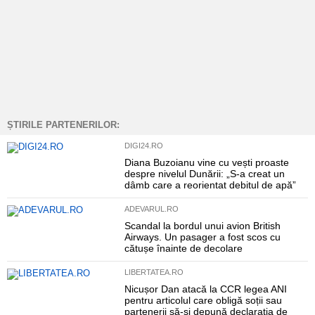
ȘTIRILE PARTENERILOR:
DIGI24.RO
Diana Buzoianu vine cu vești proaste
despre nivelul Dunării: „S-a creat un
dâmb care a reorientat debitul de apă”
ADEVARUL.RO
Scandal la bordul unui avion British
Airways. Un pasager a fost scos cu
cătușe înainte de decolare
LIBERTATEA.RO
Nicușor Dan atacă la CCR legea ANI
pentru articolul care obligă soții sau
partenerii să-și depună declarația de