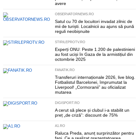
avere
OBSERVATORNEWS.RO
Satul cu 70 de locuitori invadat zilnic de
mii de turiști. Localnicii au ajuns să pună
reguli neobișnuite
STIRILEPROTV.RO
Experți ONU: Peste 1.200 de palestinieni
au fost uciși în Gaza de la armistițiul din
octombrie 2025
FANATIK.RO
Transferuri internaționale 2026, live blog.
Fotbalistul Barcelonei, împrumutat la
Liverpool! „Cormoranii” au oficializat
mutarea
DIGISPORT.RO
A cerut să plece și clubul i-a stabilit un
preț „de criză”: discount de 75%
A1.RO
Raluca Preda, anunț surprinzător pentru
fani. Ce a realizat prezentatoarea