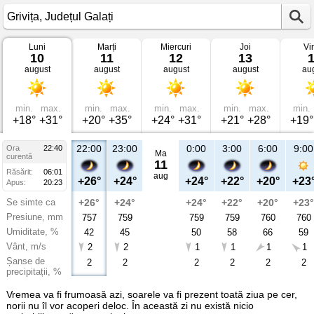
Luni
Marți
Miercuri
Joi
Vi
Vremea
10
11
12
13
în
august
august
august
august
au
Grivița
Județul
Galați
min.
max.
min.
max.
min.
max.
min.
max.
min.
+18°
+31°
+20°
+35°
+24°
+31°
+21°
+28°
+19°
22:00
23:00
0:00
3:00
6:00
9:00
Ora
22:40
Ma
curentă
11
Răsărit:
06:01
aug
+26°
+24°
+24°
+22°
+20°
+23
Apus:
20:23
Se simte ca
+26°
+24°
+24°
+22°
+20°
+23°
Presiune, mm
757
759
759
759
760
760
Umiditate, %
42
45
50
58
66
59
Vânt, m/s
2
2
1
1
1
1
Șanse de
2
2
2
2
2
2
precipitații, %
Vremea va fi frumoasă azi, soarele va fi prezent toată ziua pe cer,
norii nu îl vor acoperi deloc. În această zi nu există nicio