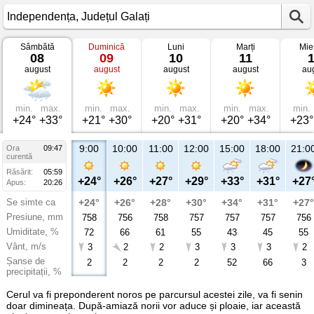
Sâmbătă
Duminică
Luni
Marți
Mie
Vremea
08
09
10
11
în
august
august
august
august
au
Independența
Județul
Galați
min.
max.
min.
max.
min.
max.
min.
max.
min.
+24°
+33°
+21°
+30°
+20°
+31°
+20°
+34°
+23°
9:00
10:00
11:00
12:00
15:00
18:00
21:0
Ora
09:47
curentă
Răsărit:
05:59
+24°
+26°
+27°
+29°
+33°
+31°
+27
Apus:
20:26
Se simte ca
+24°
+26°
+28°
+30°
+34°
+31°
+27°
Presiune, mm
758
756
758
757
757
757
756
Umiditate, %
72
66
61
55
43
45
55
Vânt, m/s
3
2
2
3
3
3
2
Șanse de
2
2
2
2
52
66
3
precipitații, %
Cerul va fi preponderent noros pe parcursul acestei zile, va fi senin
doar dimineața. După-amiază norii vor aduce și ploaie, iar această