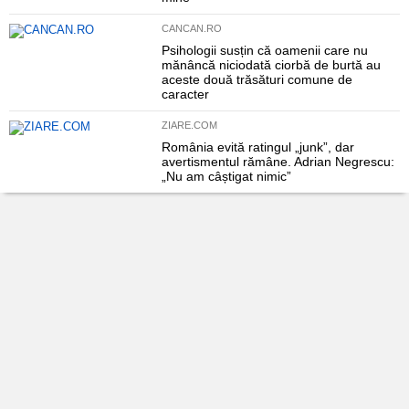
CANCAN.RO
Psihologii susțin că oamenii care nu
mănâncă niciodată ciorbă de burtă au
aceste două trăsături comune de
caracter
ZIARE.COM
România evită ratingul „junk”, dar
avertismentul rămâne. Adrian Negrescu:
„Nu am câștigat nimic”