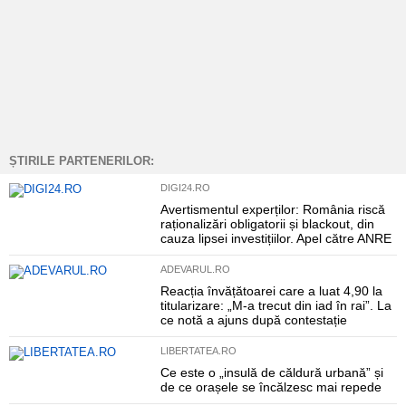
ȘTIRILE PARTENERILOR:
DIGI24.RO
Avertismentul experților: România riscă
raționalizări obligatorii și blackout, din
cauza lipsei investițiilor. Apel către ANRE
ADEVARUL.RO
Reacția învățătoarei care a luat 4,90 la
titularizare: „M-a trecut din iad în rai”. La
ce notă a ajuns după contestație
LIBERTATEA.RO
Ce este o „insulă de căldură urbană” și
de ce orașele se încălzesc mai repede