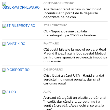
OBSERVATORNEWS.RO
Apartament făcut scrum în Sectorul 4.
Incendiul ar fi pornit de la deșeurile
depozitate pe balcon
STIRILEPROTV.RO
Cluj-Napoca devine capitala
marketingului pe 21-22 octombrie
FANATIK.RO
Cât costă biletele la meciul pe care Real
Madrid îl joacă azi la Budapesta! Motivul
pentru care spaniolii evoluează împotriva
unui român...
DIGISPORT.RO
Cristi Balaj a văzut UTA - Rapid și a dat
verdictul: nu numai penalty, dar și alt
cartonaș roșu!
A1.RO
A crezut că a găsit un elastic de păr uitat
în cadă, dar când s-a apropiat nu i-a
venit să creadă: „Avea ochi și se uita la
mine”