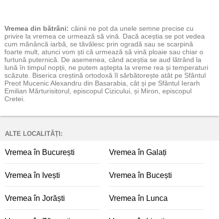
Vremea
din bătrâni:
câinii ne pot da unele semne precise cu
privire la vremea ce urmează să vină. Dacă aceștia se pot vedea
cum mănâncă iarbă, se tăvălesc prin ogradă sau se scarpină
foarte mult, atunci vom ști că urmează să vină ploaie sau chiar o
furtună puternică. De asemenea, când aceștia se aud lătrând la
lună în timpul nopții, ne putem aștepta la vreme rea și temperaturi
scăzute. Biserica creștină ortodoxă îl sărbătorește atât pe Sfântul
Preot Mucenic Alexandru din Basarabia, cât și pe Sfântul Ierarh
Emilian Mărturisitorul, episcopul Cizicului, și Miron, episcopul
Cretei.
ALTE LOCALITĂȚI:
Vremea în București
Vremea în Galați
Vremea în Ivești
Vremea în Bucești
Vremea în Jorăști
Vremea în Lunca