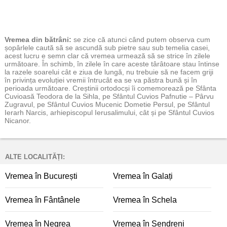
Vremea
din bătrâni:
se zice că atunci când putem observa cum
șopârlele caută să se ascundă sub pietre sau sub temelia casei,
acest lucru e semn clar că vremea urmează să se strice în zilele
următoare. În schimb, în zilele în care aceste târâtoare stau întinse
la razele soarelui cât e ziua de lungă, nu trebuie să ne facem griji
în privința evoluției vremii întrucât ea se va păstra bună și în
perioada următoare. Creștinii ortodocși îi comemorează pe Sfânta
Cuvioasă Teodora de la Sihla, pe Sfântul Cuvios Pafnutie – Pârvu
Zugravul, pe Sfântul Cuvios Mucenic Dometie Persul, pe Sfântul
Ierarh Narcis, arhiepiscopul Ierusalimului, cât și pe Sfântul Cuvios
Nicanor.
ALTE LOCALITĂȚI:
Vremea în București
Vremea în Galați
Vremea în Fântânele
Vremea în Schela
Vremea în Negrea
Vremea în Șendreni