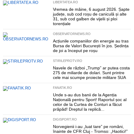
LIBERTATEA.RO
Vremea de mâine, 6 august 2026. Șapte
județe, sub cod roșu de caniculă și alte
31, sub cod galben de vijelii și ploi
torențiale
OBSERVATORNEWS.RO
Acțiunile companiilor din energie au tras
Bursa de Valori București în jos. Ședința
de joi a început pe roșu
STIRILEPROTV.RO
Navele de război „Trump” ar putea costa
275 de miliarde de dolari. Sunt printre
cele mai scumpe proiecte militare SUA
FANATIK.RO
Unde s-au dus banii de la Agenția
Națională pentru Sport! Raportul șoc al
celor de la Curtea de Conturi a făcut
prăpăd! Dreptul la replică...
DIGISPORT.RO
Norvegienii i-au „luat tare” pe români,
înainte de CFR Cluj - Tromso: „Haotici!”