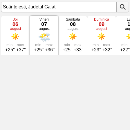
Joi
Vineri
Sâmbătă
Duminică
L
Vremea
06
07
08
09
în
august
august
august
august
au
Scânteiești
mâine
Județul
Galați
min.
max.
min.
max.
min.
max.
min.
max.
min.
+25°
+37°
+25°
+36°
+25°
+33°
+23°
+32°
+22°