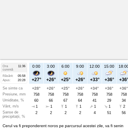
21:00
0:00
3:00
6:00
9:00
12:00
15:00
18:0
Ora
11:36
Vi
curentă
07
Răsărit:
05:58
aug
+31°
+27°
+26°
+25°
+26°
+33°
+36°
+36
Apus:
20:28
Se simte ca
+31°
+28°
+26°
+25°
+26°
+34°
+36°
+36°
Presiune, mm
758
758
758
758
758
758
758
758
Umiditate, %
44
60
66
67
64
41
29
34
Vânt, m/s
2
1
1
1
1
1
1
2
Șanse de
13
2
2
2
2
4
51
56
precipitații, %
Cerul va fi preponderent noros pe parcursul acestei zile, va fi senin