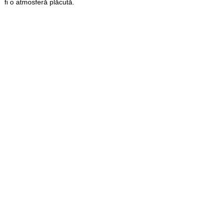
fi o atmosferă plăcută.