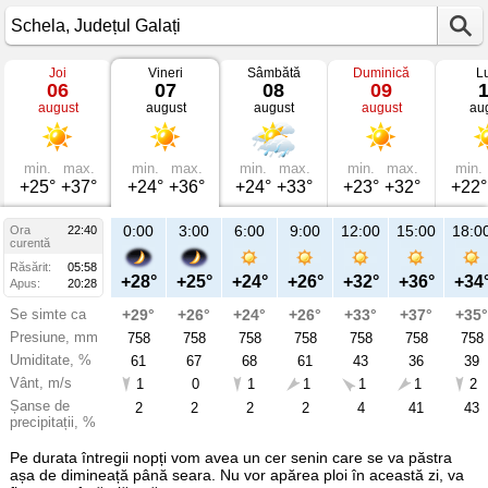
Joi
Vineri
Sâmbătă
Duminică
L
Vremea
06
07
08
09
în
august
august
august
august
au
Schela
mâine
Județul
Galați
min.
max.
min.
max.
min.
max.
min.
max.
min.
+25°
+37°
+24°
+36°
+24°
+33°
+23°
+32°
+22°
23:00
0:00
3:00
6:00
9:00
12:00
15:00
18:0
Ora
22:40
Vi
curentă
07
Răsărit:
05:58
aug
+30°
+28°
+25°
+24°
+26°
+32°
+36°
+34
Apus:
20:28
Se simte ca
+30°
+29°
+26°
+24°
+26°
+33°
+37°
+35°
Presiune, mm
757
758
758
758
758
758
758
758
Umiditate, %
48
61
67
68
61
43
36
39
Vânt, m/s
1
1
0
1
1
1
1
2
Șanse de
6
2
2
2
2
4
41
43
precipitații, %
Pe durata întregii nopți vom avea un cer senin care se va păstra
așa de dimineață până seara. Nu vor apărea ploi în această zi, va