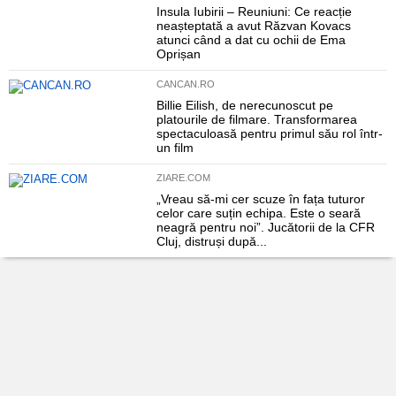
Insula Iubirii – Reuniuni: Ce reacție
neașteptată a avut Răzvan Kovacs
atunci când a dat cu ochii de Ema
Oprișan
CANCAN.RO
Billie Eilish, de nerecunoscut pe
platourile de filmare. Transformarea
spectaculoasă pentru primul său rol într-
un film
ZIARE.COM
„Vreau să-mi cer scuze în fața tuturor
celor care suțin echipa. Este o seară
neagră pentru noi”. Jucătorii de la CFR
Cluj, distruși după...