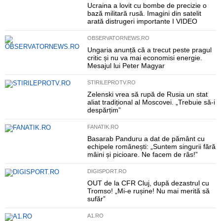
Ucraina a lovit cu bombe de precizie o
bază militară rusă. Imagini din satelit
arată distrugeri importante I VIDEO
OBSERVATORNEWS.RO
Ungaria anunță că a trecut peste pragul
critic și nu va mai economisi energie.
Mesajul lui Peter Magyar
STIRILEPROTV.RO
Zelenski vrea să rupă de Rusia un stat
aliat tradițional al Moscovei. „Trebuie să-i
despărțim”
FANATIK.RO
Basarab Panduru a dat de pământ cu
echipele românești: „Suntem singurii fără
mâini și picioare. Ne facem de râs!”
DIGISPORT.RO
OUT de la CFR Cluj, după dezastrul cu
Tromso! „Mi-e rușine! Nu mai merită să
sufăr”
A1.RO