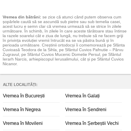
Vremea
din bătrâni:
se zice că atunci când putem observa cum
șopârlele caută să se ascundă sub pietre sau sub temelia casei,
acest lucru e semn clar că vremea urmează să se strice în zilele
următoare. În schimb, în zilele în care aceste târâtoare stau întinse
la razele soarelui cât e ziua de lungă, nu trebuie să ne facem griji
în privința evoluției vremii întrucât ea se va păstra bună și în
perioada următoare. Creștinii ortodocși îi comemorează pe Sfânta
Cuvioasă Teodora de la Sihla, pe Sfântul Cuvios Pafnutie – Pârvu
Zugravul, pe Sfântul Cuvios Mucenic Dometie Persul, pe Sfântul
Ierarh Narcis, arhiepiscopul Ierusalimului, cât și pe Sfântul Cuvios
Nicanor.
ALTE LOCALITĂȚI:
Vremea în București
Vremea în Galați
Vremea în Negrea
Vremea în Șendreni
Vremea în Movileni
Vremea în Șerbeștii Vechi