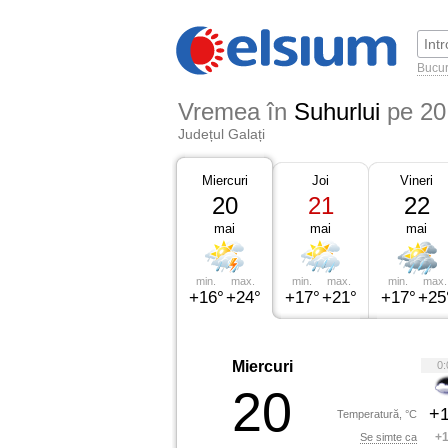
Bucur
Vremea în
Suhurlui
pe 20
Județul Galați
Miercuri
Joi
Vineri
20
21
22
mai
mai
mai
min.
max.
min.
max.
min.
max.
+16°
+24°
+17°
+21°
+17°
+25
Miercuri
0:
20
+1
Temperatură, °C
+1
Se simte ca