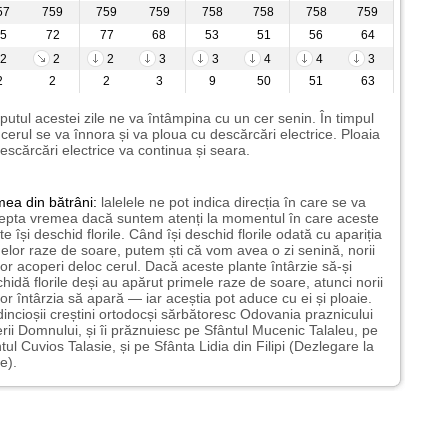
57
759
759
759
758
758
758
759
5
72
77
68
53
51
56
64
2
2
2
3
3
4
4
3
2
2
2
3
9
50
51
63
putul acestei zile ne va întâmpina cu un cer senin. În timpul
i cerul se va înnora și va ploua cu descărcări electrice. Ploaia
escărcări electrice va continua și seara.
mea
din bătrâni:
lalelele ne pot indica direcția în care se va
epta vremea dacă suntem atenți la momentul în care aceste
te își deschid florile. Când își deschid florile odată cu apariția
elor raze de soare, putem ști că vom avea o zi senină, norii
or acoperi deloc cerul. Dacă aceste plante întârzie să-și
hidă florile deși au apărut primele raze de soare, atunci norii
or întârzia să apară — iar aceștia pot aduce cu ei și ploaie.
incioșii creștini ortodocși sărbătoresc Odovania praznicului
erii Domnului, și îi prăznuiesc pe Sfântul Mucenic Talaleu, pe
tul Cuvios Talasie, și pe Sfânta Lidia din Filipi (Dezlegare la
e).