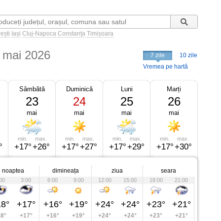
ești
Iași
Cluj-Napoca
Constanța
Timișoara
 mai 2026
7 zile
10 zile
Vremea pe hartă
Sâmbătă
Duminică
Luni
Marți
23
24
25
26
mai
mai
mai
mai
min.
max.
min.
max.
min.
max.
min.
max.
°
+17°
+26°
+17°
+27°
+17°
+29°
+17°
+30°
noaptea
dimineața
ziua
seara
00
3:00
6:00
9:00
12:00
15:00
18:00
21:00
8°
+17°
+16°
+19°
+24°
+24°
+23°
+21°
8°
+17°
+16°
+19°
+24°
+24°
+23°
+21°