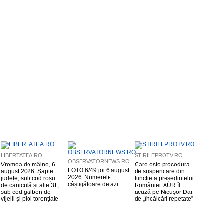
LIBERTATEA.RO
STIRILEPROTV.RO
OBSERVATORNEWS.RO
Vremea de mâine, 6
Care este procedura
LOTO 6/49 joi 6 august
august 2026. Șapte
de suspendare din
2026. Numerele
județe, sub cod roșu
funcție a președintelui
câștigătoare de azi
de caniculă și alte 31,
României. AUR îl
sub cod galben de
acuză pe Nicușor Dan
vijelii și ploi torențiale
de „încălcări repetate”