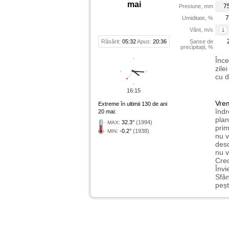
mai
7
Presiune, mm
7
Umiditate, %
Vânt, m/s
Răsărit:
05:32
Apus:
20:36
Șanse de
precipitații, %
Înce
zile
cu d
16:15
Vre
Extreme în ultimii 130 de ani
îndr
20 mai:
plan
:
32.3°
(1994)
MAX
prim
:
-0.2°
(1938)
MIN
nu v
desc
nu v
Cred
Învi
Sfân
peșt