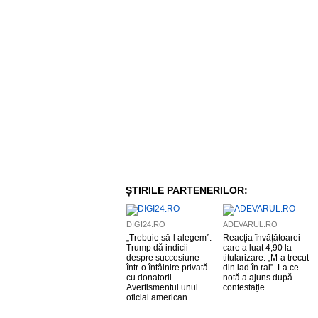
ȘTIRILE PARTENERILOR:
DIGI24.RO
ADEVARUL.RO
„Trebuie să-l alegem”:
Reacția învățătoarei
Trump dă indicii
care a luat 4,90 la
despre succesiune
titularizare: „M-a trecut
într-o întâlnire privată
din iad în rai”. La ce
cu donatorii.
notă a ajuns după
Avertismentul unui
contestație
oficial american