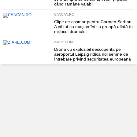
când rămâne valabil
CANCAN.RO
Clipe de coșmar pentru Carmen Șerban.
A căzut cu mașina într-o groapă aflată în
mijlocul drumului
ZIARE.COM
Drona cu explozibil descoperită pe
aeroportul Leipzig ridică noi semne de
întrebare privind securitatea europeană