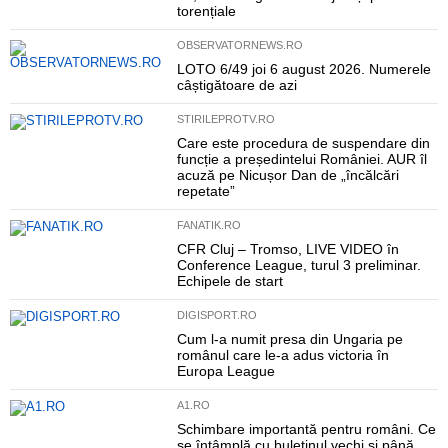
torențiale
OBSERVATORNEWS.RO
LOTO 6/49 joi 6 august 2026. Numerele
câștigătoare de azi
STIRILEPROTV.RO
Care este procedura de suspendare din
funcție a președintelui României. AUR îl
acuză pe Nicușor Dan de „încălcări
repetate”
FANATIK.RO
CFR Cluj – Tromso, LIVE VIDEO în
Conference League, turul 3 preliminar.
Echipele de start
DIGISPORT.RO
Cum l-a numit presa din Ungaria pe
românul care le-a adus victoria în
Europa League
A1.RO
Schimbare importantă pentru români. Ce
se întâmplă cu buletinul vechi și până