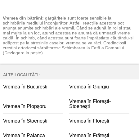
Vremea
din bătrâni:
gărgărițele sunt foarte sensibile la
schimbările mediului înconjurător. Astfel, reacțiile acestora pot
anunța anumite schimbări ale vremii. Când se adună în roi și stau
mai multe la un loc, atunci acestea ne anunță că urmează vreme
caldă. În schimb, când acestea sunt foarte împrăștiate căutându-și
adăpost pe la streșinile caselor, vremea se va răci. Credincioșii
creștini ortodocși sărbătoresc Schimbarea la Față a Domnului
(Dezlegare la pește).
ALTE LOCALITĂȚI:
Vremea în București
Vremea în Giurgiu
Vremea în Florești-
Vremea în Plopșoru
Stoenești
Vremea în Stoenești
Vremea în Florești
Vremea în Palanca
Vremea în Frătești