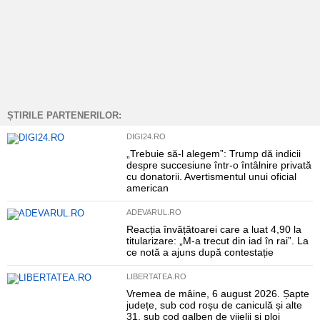
ȘTIRILE PARTENERILOR:
DIGI24.RO
„Trebuie să-l alegem”: Trump dă indicii
despre succesiune într-o întâlnire privată
cu donatorii. Avertismentul unui oficial
american
ADEVARUL.RO
Reacția învățătoarei care a luat 4,90 la
titularizare: „M-a trecut din iad în rai”. La
ce notă a ajuns după contestație
LIBERTATEA.RO
Vremea de mâine, 6 august 2026. Șapte
județe, sub cod roșu de caniculă și alte
31, sub cod galben de vijelii și ploi