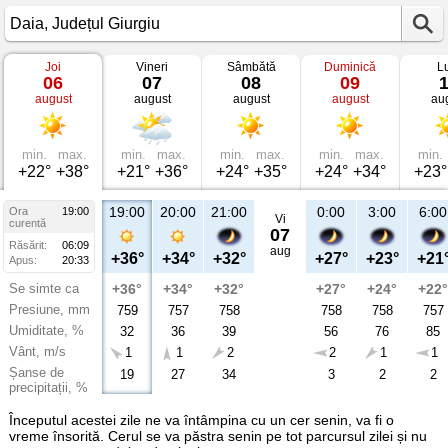
Joi
Vineri
Sâmbătă
Duminică
L
Vremea
06
07
08
09
în
august
august
august
august
au
Daia
Județul
Giurgiu
min.
max.
min.
max.
min.
max.
min.
max.
min.
+22°
+38°
+21°
+36°
+24°
+35°
+24°
+34°
+23°
19:00
20:00
21:00
0:00
3:00
6:00
Ora
19:00
Vi
curentă
07
Răsărit:
06:09
aug
+36°
+34°
+32°
+27°
+23°
+21
Apus:
20:33
Se simte ca
+36°
+34°
+32°
+27°
+24°
+22°
Presiune, mm
759
757
758
758
758
757
Umiditate, %
32
36
39
56
76
85
Vânt, m/s
1
1
2
2
1
1
Șanse de
19
27
34
3
2
2
precipitații, %
Începutul acestei zile ne va întâmpina cu un cer senin, va fi o
vreme însorită. Cerul se va păstra senin pe tot parcursul zilei și nu