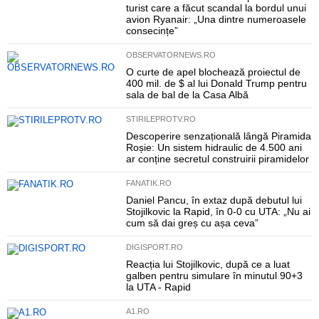
turist care a făcut scandal la bordul unui
avion Ryanair: „Una dintre numeroasele
consecințe”
OBSERVATORNEWS.RO
O curte de apel blochează proiectul de
400 mil. de $ al lui Donald Trump pentru
sala de bal de la Casa Albă
STIRILEPROTV.RO
Descoperire senzațională lângă Piramida
Roșie: Un sistem hidraulic de 4.500 ani
ar conține secretul construirii piramidelor
FANATIK.RO
Daniel Pancu, în extaz după debutul lui
Stojilkovic la Rapid, în 0-0 cu UTA: „Nu ai
cum să dai greș cu așa ceva”
DIGISPORT.RO
Reacția lui Stojilkovic, după ce a luat
galben pentru simulare în minutul 90+3
la UTA - Rapid
A1.RO