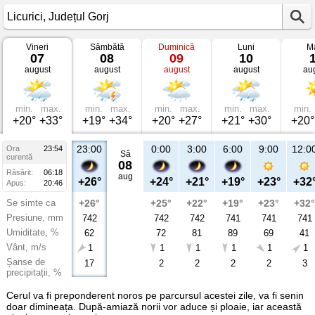
Vineri
Sâmbătă
Duminică
Luni
Ma
Vremea
07
08
09
10
în
august
august
august
august
au
Licurici
Județul
Gorj
min.
max.
min.
max.
min.
max.
min.
max.
min.
+20°
+33°
+19°
+34°
+20°
+27°
+21°
+30°
+20°
23:00
0:00
3:00
6:00
9:00
12:0
Ora
23:54
Sâ
curentă
08
Răsărit:
06:18
aug
+26°
+24°
+21°
+19°
+23°
+32
Apus:
20:46
Se simte ca
+26°
+25°
+22°
+19°
+23°
+32°
Presiune, mm
742
742
742
741
741
741
Umiditate, %
62
72
81
89
69
41
Vânt, m/s
1
1
1
1
1
1
Șanse de
17
2
2
2
2
3
precipitații, %
Cerul va fi preponderent noros pe parcursul acestei zile, va fi senin
doar dimineața. După-amiază norii vor aduce și ploaie, iar această