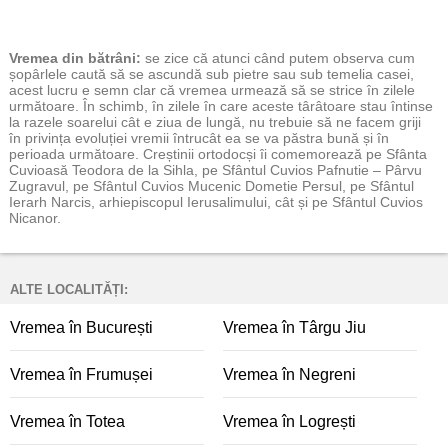
Vremea
din bătrâni:
se zice că atunci când putem observa cum
șopârlele caută să se ascundă sub pietre sau sub temelia casei,
acest lucru e semn clar că vremea urmează să se strice în zilele
următoare. În schimb, în zilele în care aceste târâtoare stau întinse
la razele soarelui cât e ziua de lungă, nu trebuie să ne facem griji
în privința evoluției vremii întrucât ea se va păstra bună și în
perioada următoare. Creștinii ortodocși îi comemorează pe Sfânta
Cuvioasă Teodora de la Sihla, pe Sfântul Cuvios Pafnutie – Pârvu
Zugravul, pe Sfântul Cuvios Mucenic Dometie Persul, pe Sfântul
Ierarh Narcis, arhiepiscopul Ierusalimului, cât și pe Sfântul Cuvios
Nicanor.
ALTE LOCALITĂȚI:
Vremea în București
Vremea în Târgu Jiu
Vremea în Frumușei
Vremea în Negreni
Vremea în Totea
Vremea în Logrești