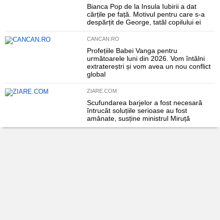
Bianca Pop de la Insula Iubirii a dat
cărțile pe față. Motivul pentru care s-a
despărțit de George, tatăl copilului ei
CANCAN.RO
Profețiile Babei Vanga pentru
următoarele luni din 2026. Vom întâlni
extratereștri și vom avea un nou conflict
global
ZIARE.COM
Scufundarea barjelor a fost necesară
întrucât soluțiile serioase au fost
amânate, susține ministrul Miruță