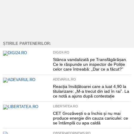
ȘTIRILE PARTENERILOR:
DIGI24.RO
Stânca vandalizată pe Transfăgărășan.
Ce le răspunde un inspector de Poliție
celor care întreabă: „Dar ce a făcut?”
ADEVARUL.RO
Reacția învățătoarei care a luat 4,90 la
titularizare: „M-a trecut din iad în rai”. La
ce notă a ajuns după contestație
LIBERTATEA.RO
CET Grozăvești s-a închis și nu mai
produce energie din cauza caniculei: ce
se întâmplă cu apa caldă
OBSERVATORNEWS.RO