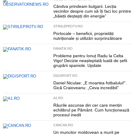
Cândva prindeam bulgarii. Lecția
vecinilor despre cum să îți faci loc printre
„băieții deștepți din energie”
STIRILEPROTV.RO
Portocale – beneficii, proprietăți
nutriționale și utilizări surprinzătoare
FANATIK.RO
Probleme pentru Ionuț Radu la Celta
Vigo! Decizie neașteptată luată de șefii
grupării spaniole. Update
DIGISPORT.RO
Daniel Niculae: „E moartea fotbalului!”.
Gică Craioveanu: „Ceva incredibil”
A1.RO
Râurile ascunse din cer care mențin
echilibrul pe Pământ. Cum funcționează
procesul inedit
CANCAN.RO
Un muncitor moldovean a murit pe