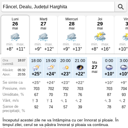
Luni
Marți
Miercuri
Joi
Vi
Vremea
26
27
28
29
în
mai
mai
mai
mai
m
Fâncel
pe
26
mai
2025
min.
max.
min.
max.
min.
max.
min.
max.
min.
Dealu,
+8°
+11°
+9°
+12°
+9°
+13°
+8°
+16°
+10°
Județul
Harghita
18:00
19:00
20:00
21:00
0:00
3:00
Ora
18:07
Ma
curentă
27
Răsărit:
05:32
mai
+25°
+24°
+23°
+22°
+10°
+10
Apus:
20:55
Se simte ca
+25°
+24°
+23°
+22°
+10°
+9°
Presiune, mm
703
702
702
703
703
704
Umiditate, %
67
70
73
76
87
93
Vânt, m/s
3
1
1
2
3
2
Șanse de
92
74
57
39
78
87
precipitații, %
Începutul acestei zile ne va întâmpina cu cer înnorat și ploaie. În
timpul zilei, cerul se va păstra înnorat și ploaia va continua.