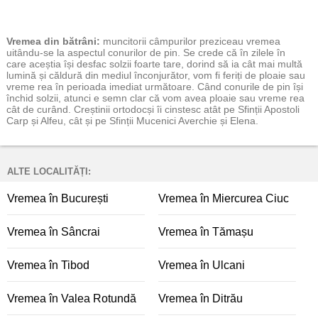
Vremea
din bătrâni:
muncitorii câmpurilor preziceau vremea
uitându-se la aspectul conurilor de pin. Se crede că în zilele în
care aceștia își desfac solzii foarte tare, dorind să ia cât mai multă
lumină și căldură din mediul înconjurător, vom fi feriți de ploaie sau
vreme rea în perioada imediat următoare. Când conurile de pin își
închid solzii, atunci e semn clar că vom avea ploaie sau vreme rea
cât de curând. Creștinii ortodocși îi cinstesc atât pe Sfinții Apostoli
Carp și Alfeu, cât și pe Sfinții Mucenici Averchie și Elena.
ALTE LOCALITĂȚI:
Vremea în București
Vremea în Miercurea Ciuc
Vremea în Sâncrai
Vremea în Tămașu
Vremea în Tibod
Vremea în Ulcani
Vremea în Valea Rotundă
Vremea în Ditrău