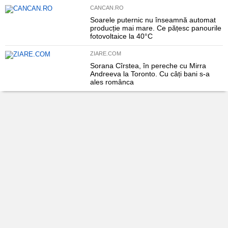
CANCAN.RO
Soarele puternic nu înseamnă automat
producție mai mare. Ce pățesc panourile
fotovoltaice la 40°C
ZIARE.COM
Sorana Cîrstea, în pereche cu Mirra
Andreeva la Toronto. Cu câți bani s-a
ales românca