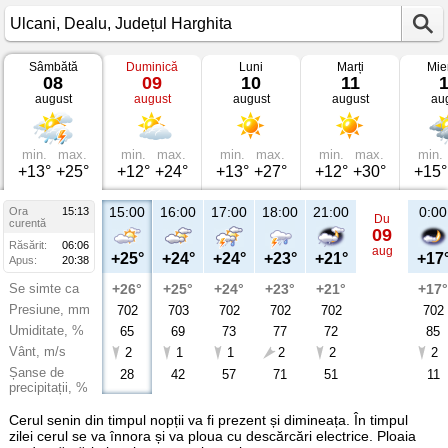
Sâmbătă
Duminică
Luni
Marți
Mie
Vremea
08
09
10
11
în
august
august
august
august
au
Ulcani
Dealu,
Județul
Harghita
min.
max.
min.
max.
min.
max.
min.
max.
min.
+13°
+25°
+12°
+24°
+13°
+27°
+12°
+30°
+15°
15:00
16:00
17:00
18:00
21:00
0:00
Ora
15:13
Du
curentă
09
Răsărit:
06:06
aug
+25°
+24°
+24°
+23°
+21°
+17
Apus:
20:38
Se simte ca
+26°
+25°
+24°
+23°
+21°
+17°
Presiune, mm
702
703
702
702
702
702
Umiditate, %
65
69
73
77
72
85
Vânt, m/s
2
1
1
2
2
2
Șanse de
28
42
57
71
51
11
precipitații, %
Cerul senin din timpul nopții va fi prezent și dimineața. În timpul
zilei cerul se va înnora și va ploua cu descărcări electrice. Ploaia