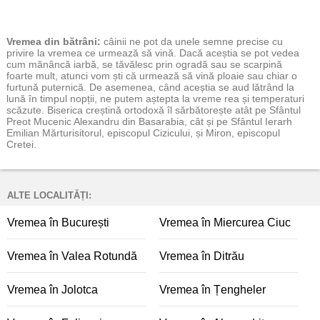
Vremea
din bătrâni:
câinii ne pot da unele semne precise cu
privire la vremea ce urmează să vină. Dacă aceștia se pot vedea
cum mănâncă iarbă, se tăvălesc prin ogradă sau se scarpină
foarte mult, atunci vom ști că urmează să vină ploaie sau chiar o
furtună puternică. De asemenea, când aceștia se aud lătrând la
lună în timpul nopții, ne putem aștepta la vreme rea și temperaturi
scăzute. Biserica creștină ortodoxă îl sărbătorește atât pe Sfântul
Preot Mucenic Alexandru din Basarabia, cât și pe Sfântul Ierarh
Emilian Mărturisitorul, episcopul Cizicului, și Miron, episcopul
Cretei.
ALTE LOCALITĂȚI:
Vremea în București
Vremea în Miercurea Ciuc
Vremea în Valea Rotundă
Vremea în Ditrău
Vremea în Jolotca
Vremea în Țengheler