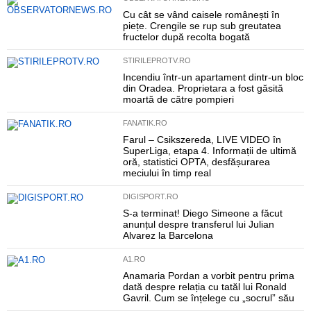
Cu cât se vând caisele românești în
piețe. Crengile se rup sub greutatea
fructelor după recolta bogată
STIRILEPROTV.RO
Incendiu într-un apartament dintr-un bloc
din Oradea. Proprietara a fost găsită
moartă de către pompieri
FANATIK.RO
Farul – Csikszereda, LIVE VIDEO în
SuperLiga, etapa 4. Informații de ultimă
oră, statistici OPTA, desfășurarea
meciului în timp real
DIGISPORT.RO
S-a terminat! Diego Simeone a făcut
anunțul despre transferul lui Julian
Alvarez la Barcelona
A1.RO
Anamaria Pordan a vorbit pentru prima
dată despre relația cu tatăl lui Ronald
Gavril. Cum se înțelege cu „socrul” său