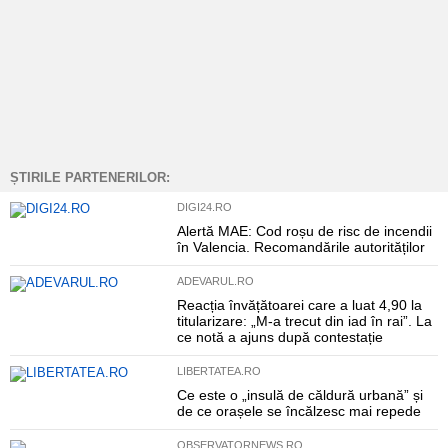
ȘTIRILE PARTENERILOR:
DIGI24.RO
Alertă MAE: Cod roșu de risc de incendii
în Valencia. Recomandările autorităților
ADEVARUL.RO
Reacția învățătoarei care a luat 4,90 la
titularizare: „M-a trecut din iad în rai”. La
ce notă a ajuns după contestație
LIBERTATEA.RO
Ce este o „insulă de căldură urbană” și
de ce orașele se încălzesc mai repede
OBSERVATORNEWS.RO