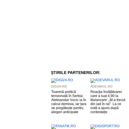
ȘTIRILE PARTENERILOR:
DIGI24.RO
ADEVARUL.RO
Toamnă politică
Reacția învățătoarei
tensionată în Serbia:
care a luat 4,90 la
Aleksandar Vucic ia în
titularizare: „M-a trecut
calcul demisia, iar țara
din iad în rai”. La ce
se pregătește pentru
notă a ajuns după
alegeri anticipate
contestație