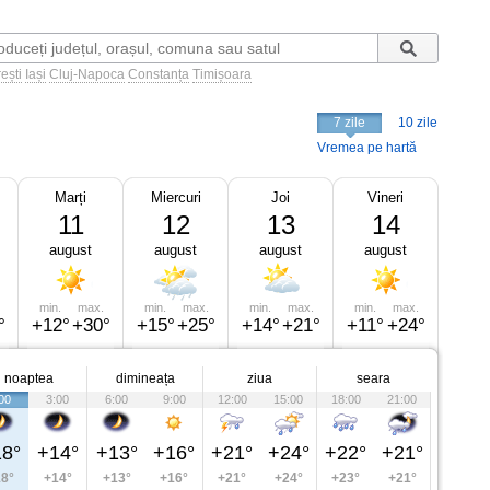
ești
Iași
Cluj-Napoca
Constanța
Timișoara
7 zile
10 zile
Vremea pe hartă
Marți
Miercuri
Joi
Vineri
11
12
13
14
august
august
august
august
min.
max.
min.
max.
min.
max.
min.
max.
°
+12°
+30°
+15°
+25°
+14°
+21°
+11°
+24°
noaptea
dimineața
ziua
seara
00
3:00
6:00
9:00
12:00
15:00
18:00
21:00
8°
+14°
+13°
+16°
+21°
+24°
+22°
+21°
8°
+14°
+13°
+16°
+21°
+24°
+23°
+21°