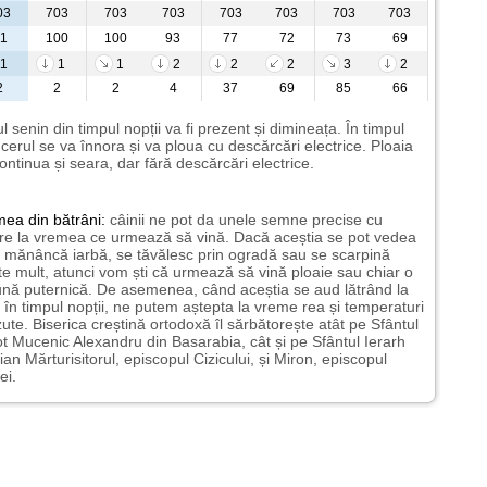
03
703
703
703
703
703
703
703
1
100
100
93
77
72
73
69
1
1
1
2
2
2
3
2
2
2
2
4
37
69
85
66
l senin din timpul nopții va fi prezent și dimineața. În timpul
i cerul se va înnora și va ploua cu descărcări electrice. Ploaia
ontinua și seara, dar fără descărcări electrice.
mea
din bătrâni:
câinii ne pot da unele semne precise cu
ire la vremea ce urmează să vină. Dacă aceștia se pot vedea
mănâncă iarbă, se tăvălesc prin ogradă sau se scarpină
te mult, atunci vom ști că urmează să vină ploaie sau chiar o
ună puternică. De asemenea, când aceștia se aud lătrând la
 în timpul nopții, ne putem aștepta la vreme rea și temperaturi
ute. Biserica creștină ortodoxă îl sărbătorește atât pe Sfântul
t Mucenic Alexandru din Basarabia, cât și pe Sfântul Ierarh
ian Mărturisitorul, episcopul Cizicului, și Miron, episcopul
ei.