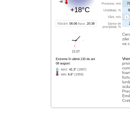
7
Presiune, mm
+18°C
9
Umiditate, %
Vânt, m/s
Răsărit:
06:06
Apus:
20:38
Șanse de
precipitații, %
Ceru
zile
va c
21:07
Vre
Extreme în ultimii 130 de ani
priv
08 august:
cum 
:
41.3°
(1897)
MAX
foar
:
6.6°
(1959)
MIN
furt
lună
scăz
Preo
Emil
Cret