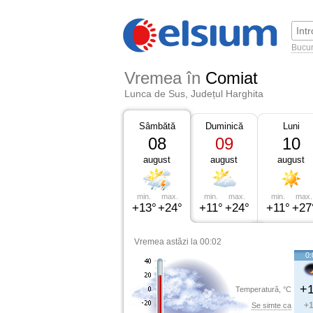
Bucur
Vremea în
Comiat
Lunca de Sus, Județul Harghita
Sâmbătă
Duminică
Luni
08
09
10
august
august
august
min.
max.
min.
max.
min.
max.
+13°
+24°
+11°
+24°
+11°
+27
Vremea astăzi la 00:02
0:
+1
Temperatură, °C
+1
Se simte ca