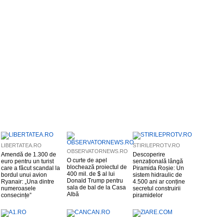
LIBERTATEA.RO
STIRILEPROTV.RO
OBSERVATORNEWS.RO
Amendă de 1.300 de
Descoperire
O curte de apel
euro pentru un turist
senzațională lângă
blochează proiectul de
care a făcut scandal la
Piramida Roșie: Un
400 mil. de $ al lui
bordul unui avion
sistem hidraulic de
Donald Trump pentru
Ryanair: „Una dintre
4.500 ani ar conține
sala de bal de la Casa
numeroasele
secretul construirii
Albă
consecințe”
piramidelor