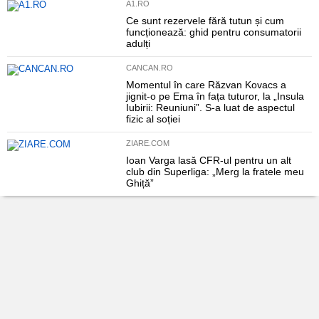
A1.RO
Ce sunt rezervele fără tutun și cum
funcționează: ghid pentru consumatorii
adulți
CANCAN.RO
Momentul în care Răzvan Kovacs a
jignit-o pe Ema în fața tuturor, la „Insula
Iubirii: Reuniuni”. S-a luat de aspectul
fizic al soției
ZIARE.COM
Ioan Varga lasă CFR-ul pentru un alt
club din Superliga: „Merg la fratele meu
Ghiță”