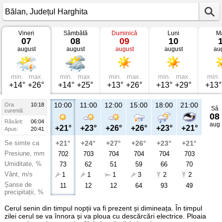
Vineri
Sâmbătă
Duminică
Luni
Ma
Vremea
07
08
09
10
în
august
august
august
august
au
Bălan
Județul
Harghita
min.
max.
min.
max.
min.
max.
min.
max.
min.
+14°
+26°
+14°
+25°
+13°
+26°
+13°
+29°
+13°
10:00
11:00
12:00
15:00
18:00
21:00
Ora
10:18
Sâ
curentă
08
Răsărit:
06:04
aug
+21°
+23°
+26°
+26°
+23°
+21°
Apus:
20:41
Se simte ca
+21°
+24°
+27°
+26°
+23°
+21°
Presiune, mm
702
703
704
704
704
703
Umiditate, %
73
62
51
59
66
70
Vânt, m/s
1
1
1
3
2
2
Șanse de
11
12
12
64
93
49
precipitații, %
Cerul senin din timpul nopții va fi prezent și dimineața. În timpul
zilei cerul se va înnora și va ploua cu descărcări electrice. Ploaia