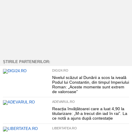
ȘTIRILE PARTENERILOR:
DIGI24.RO
Nivelul scăzut al Dunării a scos la iveală
Podul lui Constantin, din timpul Imperiului
Roman: „Aceste momente sunt extrem
de valoroase”
ADEVARUL.RO
Reacția învățătoarei care a luat 4,90 la
titularizare: „M-a trecut din iad în rai”. La
ce notă a ajuns după contestație
LIBERTATEA.RO