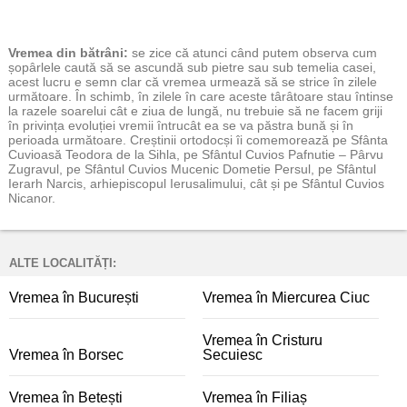
Vremea
din bătrâni:
se zice că atunci când putem observa cum
șopârlele caută să se ascundă sub pietre sau sub temelia casei,
acest lucru e semn clar că vremea urmează să se strice în zilele
următoare. În schimb, în zilele în care aceste târâtoare stau întinse
la razele soarelui cât e ziua de lungă, nu trebuie să ne facem griji
în privința evoluției vremii întrucât ea se va păstra bună și în
perioada următoare. Creștinii ortodocși îi comemorează pe Sfânta
Cuvioasă Teodora de la Sihla, pe Sfântul Cuvios Pafnutie – Pârvu
Zugravul, pe Sfântul Cuvios Mucenic Dometie Persul, pe Sfântul
Ierarh Narcis, arhiepiscopul Ierusalimului, cât și pe Sfântul Cuvios
Nicanor.
ALTE LOCALITĂȚI:
Vremea în București
Vremea în Miercurea Ciuc
Vremea în Cristuru
Vremea în Borsec
Secuiesc
Vremea în Betești
Vremea în Filiaș