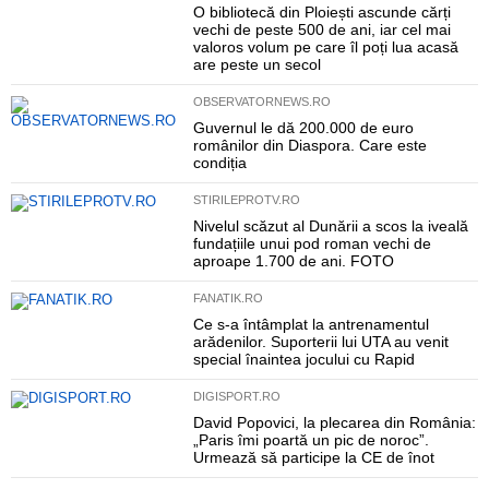
O bibliotecă din Ploiești ascunde cărți
vechi de peste 500 de ani, iar cel mai
valoros volum pe care îl poți lua acasă
are peste un secol
OBSERVATORNEWS.RO
Guvernul le dă 200.000 de euro
românilor din Diaspora. Care este
condiția
STIRILEPROTV.RO
Nivelul scăzut al Dunării a scos la iveală
fundațiile unui pod roman vechi de
aproape 1.700 de ani. FOTO
FANATIK.RO
Ce s-a întâmplat la antrenamentul
arădenilor. Suporterii lui UTA au venit
special înaintea jocului cu Rapid
DIGISPORT.RO
David Popovici, la plecarea din România:
„Paris îmi poartă un pic de noroc”.
Urmează să participe la CE de înot