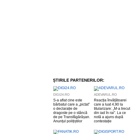
ȘTIRILE PARTENERILOR:
DIGI24.RO
ADEVARUL.RO
S-a aflat cine este
Reacția învățătoarei
bărbatul care a „pictat”
care a luat 4,90 la
o declarație de
titularizare: „M-a trecut
dragoste pe o stâncă
din iad în rai”. La ce
de pe Transfăgărășan.
notă a ajuns după
Anunțul polițiștilor
contestație