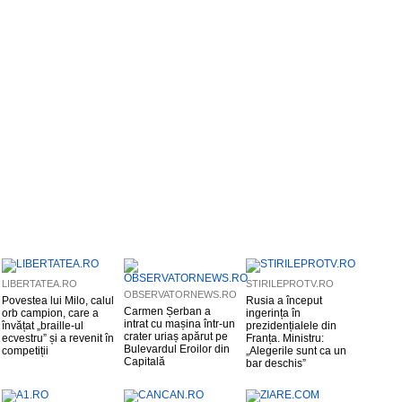
LIBERTATEA.RO
STIRILEPROTV.RO
OBSERVATORNEWS.RO
Povestea lui Milo, calul
Rusia a început
Carmen Șerban a
orb campion, care a
ingerința în
intrat cu mașina într-un
învățat „braille-ul
prezidențialele din
crater uriaș apărut pe
ecvestru” și a revenit în
Franța. Ministru:
Bulevardul Eroilor din
competiții
„Alegerile sunt ca un
Capitală
bar deschis”