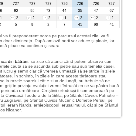
29
727
727
727
726
726
726
727
6
92
95
73
44
35
47
67
1
2
2
2
1
2
2
1
2
5
9
2
7
41
90
41
l va fi preponderent noros pe parcursul acestei zile, va fi
n doar dimineața. După-amiază norii vor aduce și ploaie, iar
stă ploaie va continua și seara.
mea
din bătrâni:
se zice că atunci când putem observa cum
rlele caută să se ascundă sub pietre sau sub temelia casei,
t lucru e semn clar că vremea urmează să se strice în zilele
toare. În schimb, în zilele în care aceste târâtoare stau
nse la razele soarelui cât e ziua de lungă, nu trebuie să ne
m griji în privința evoluției vremii întrucât ea se va păstra bună
n perioada următoare. Creștinii ortodocși îi comemorează pe
ta Cuvioasă Teodora de la Sihla, pe Sfântul Cuvios Pafnutie –
u Zugravul, pe Sfântul Cuvios Mucenic Dometie Persul, pe
tul Ierarh Narcis, arhiepiscopul Ierusalimului, cât și pe Sfântul
os Nicanor.