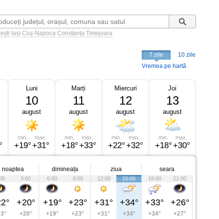
ești
Iași
Cluj-Napoca
Constanța
Timișoara
7 zile
10 zile
Vremea pe hartă
Luni
Marți
Miercuri
Joi
10
11
12
13
august
august
august
august
min.
max.
min.
max.
min.
max.
min.
max.
°
+19°
+31°
+18°
+33°
+22°
+32°
+18°
+30°
noaptea
dimineața
ziua
seara
00
3:00
6:00
9:00
12:00
15:00
18:00
21:00
2°
+20°
+19°
+23°
+31°
+34°
+33°
+26°
3°
+20°
+19°
+23°
+31°
+34°
+34°
+27°