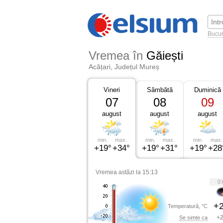
Bucur
Vremea în
Găiești
Acățari, Județul Mureș
Vineri
Sâmbătă
Duminică
07
08
09
august
august
august
min.
max.
min.
max.
min.
max.
+19°
+34°
+19°
+31°
+19°
+28
Vremea astăzi la 15:13
0:
+2
Temperatură, °C
+2
Se simte ca