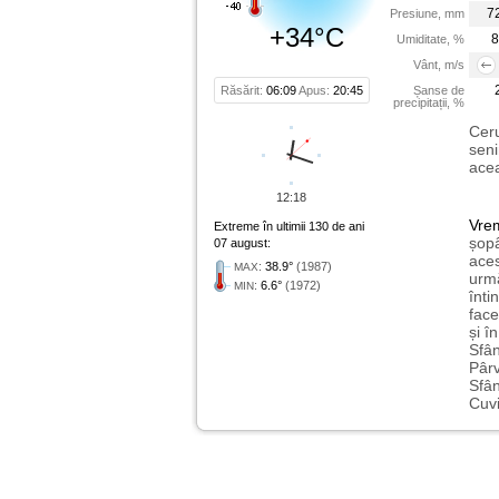
7
Presiune, mm
+34°C
8
Umiditate, %
Vânt, m/s
Răsărit:
06:09
Apus:
20:45
Șanse de
precipitații, %
Ceru
seni
acea
12:18
Vre
Extreme în ultimii 130 de ani
șopâ
07 august:
aces
:
38.9°
(1987)
MAX
urmă
:
6.6°
(1972)
MIN
înti
face
și î
Sfân
Pârv
Sfân
Cuvi