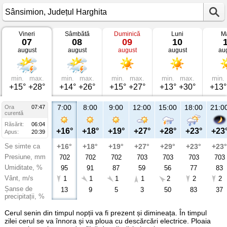
Vineri
Sâmbătă
Duminică
Luni
Ma
Vremea
07
08
09
10
în
august
august
august
august
au
Sânsimion
Județul
Harghita
min.
max.
min.
max.
min.
max.
min.
max.
min.
+15°
+28°
+14°
+26°
+15°
+27°
+13°
+30°
+13°
7:00
8:00
9:00
12:00
15:00
18:00
21:0
Ora
07:47
curentă
Răsărit:
06:04
+16°
+18°
+19°
+27°
+28°
+23°
+23
Apus:
20:39
Se simte ca
+16°
+18°
+19°
+27°
+29°
+23°
+23°
Presiune, mm
702
702
702
703
703
703
703
Umiditate, %
95
91
87
59
56
77
83
Vânt, m/s
1
1
1
1
2
2
2
Șanse de
13
9
5
3
50
83
37
precipitații, %
Cerul senin din timpul nopții va fi prezent și dimineața. În timpul
zilei cerul se va înnora și va ploua cu descărcări electrice. Ploaia