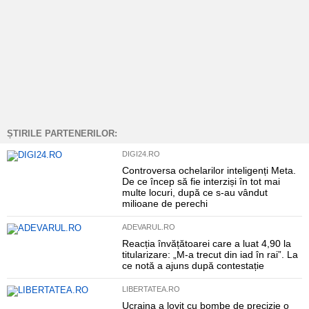
ȘTIRILE PARTENERILOR:
DIGI24.RO
Controversa ochelarilor inteligenți Meta.
De ce încep să fie interziși în tot mai
multe locuri, după ce s-au vândut
milioane de perechi
ADEVARUL.RO
Reacția învățătoarei care a luat 4,90 la
titularizare: „M-a trecut din iad în rai”. La
ce notă a ajuns după contestație
LIBERTATEA.RO
Ucraina a lovit cu bombe de precizie o