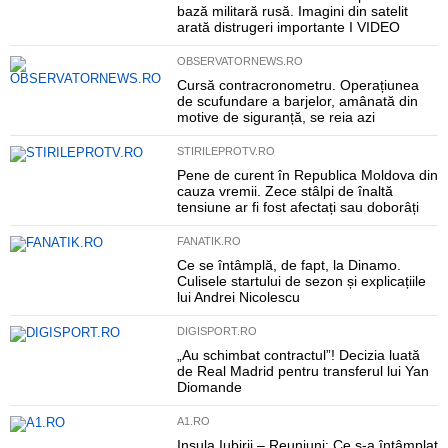
bază militară rusă. Imagini din satelit
arată distrugeri importante I VIDEO
OBSERVATORNEWS.RO
Cursă contracronometru. Operațiunea
de scufundare a barjelor, amânată din
motive de siguranță, se reia azi
STIRILEPROTV.RO
Pene de curent în Republica Moldova din
cauza vremii. Zece stâlpi de înaltă
tensiune ar fi fost afectați sau doborâți
FANATIK.RO
Ce se întâmplă, de fapt, la Dinamo.
Culisele startului de sezon și explicațiile
lui Andrei Nicolescu
DIGISPORT.RO
„Au schimbat contractul”! Decizia luată
de Real Madrid pentru transferul lui Yan
Diomande
A1.RO
Insula Iubirii – Reuniuni: Ce s-a întâmplat