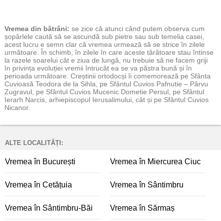
Vremea
din bătrâni:
se zice că atunci când putem observa cum
șopârlele caută să se ascundă sub pietre sau sub temelia casei,
acest lucru e semn clar că vremea urmează să se strice în zilele
următoare. În schimb, în zilele în care aceste târâtoare stau întinse
la razele soarelui cât e ziua de lungă, nu trebuie să ne facem griji
în privința evoluției vremii întrucât ea se va păstra bună și în
perioada următoare. Creștinii ortodocși îi comemorează pe Sfânta
Cuvioasă Teodora de la Sihla, pe Sfântul Cuvios Pafnutie – Pârvu
Zugravul, pe Sfântul Cuvios Mucenic Dometie Persul, pe Sfântul
Ierarh Narcis, arhiepiscopul Ierusalimului, cât și pe Sfântul Cuvios
Nicanor.
ALTE LOCALITĂȚI:
Vremea în București
Vremea în Miercurea Ciuc
Vremea în Cetățuia
Vremea în Sântimbru
Vremea în Sântimbru-Băi
Vremea în Sărmaș