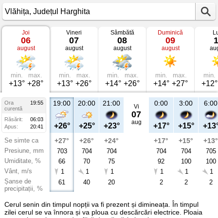
Joi
Vineri
Sâmbătă
Duminică
L
Vremea
06
07
08
09
în
august
august
august
august
au
Vlăhița
Județul
Harghita
min.
max.
min.
max.
min.
max.
min.
max.
min.
+13°
+28°
+13°
+26°
+14°
+26°
+14°
+27°
+12°
19:00
20:00
21:00
0:00
3:00
6:00
Ora
19:55
Vi
curentă
07
Răsărit:
06:03
aug
+26°
+25°
+23°
+17°
+15°
+13
Apus:
20:41
Se simte ca
+27°
+26°
+24°
+17°
+15°
+13°
Presiune, mm
703
704
704
704
704
705
Umiditate, %
66
70
75
92
100
100
Vânt, m/s
1
1
1
1
1
1
Șanse de
61
40
20
2
2
2
precipitații, %
Cerul senin din timpul nopții va fi prezent și dimineața. În timpul
zilei cerul se va înnora și va ploua cu descărcări electrice. Ploaia