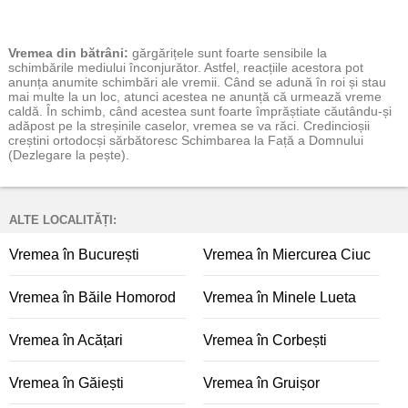
Vremea
din bătrâni:
gărgărițele sunt foarte sensibile la
schimbările mediului înconjurător. Astfel, reacțiile acestora pot
anunța anumite schimbări ale vremii. Când se adună în roi și stau
mai multe la un loc, atunci acestea ne anunță că urmează vreme
caldă. În schimb, când acestea sunt foarte împrăștiate căutându-și
adăpost pe la streșinile caselor, vremea se va răci. Credincioșii
creștini ortodocși sărbătoresc Schimbarea la Față a Domnului
(Dezlegare la pește).
ALTE LOCALITĂȚI:
Vremea în București
Vremea în Miercurea Ciuc
Vremea în Băile Homorod
Vremea în Minele Lueta
Vremea în Acățari
Vremea în Corbești
Vremea în Găiești
Vremea în Gruișor