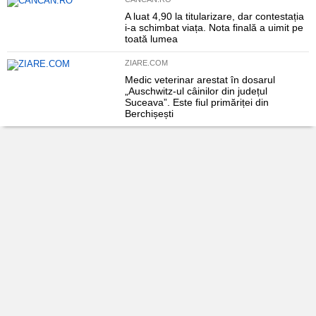
A luat 4,90 la titularizare, dar contestația
i-a schimbat viața. Nota finală a uimit pe
toată lumea
ZIARE.COM
Medic veterinar arestat în dosarul
„Auschwitz-ul câinilor din județul
Suceava”. Este fiul primăriței din
Berchișești