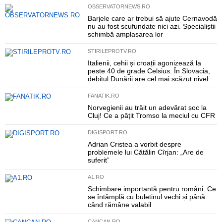
OBSERVATORNEWS.RO
Barjele care ar trebui să ajute Cernavodă
nu au fost scufundate nici azi. Specialiștii
schimbă amplasarea lor
STIRILEPROTV.RO
Italienii, cehii și croații agonizează la
peste 40 de grade Celsius. În Slovacia,
debitul Dunării are cel mai scăzut nivel
FANATIK.RO
Norvegienii au trăit un adevărat șoc la
Cluj! Ce a pățit Tromso la meciul cu CFR
DIGISPORT.RO
Adrian Cristea a vorbit despre
problemele lui Cătălin Cîrjan: „Are de
suferit”
A1.RO
Schimbare importantă pentru români. Ce
se întâmplă cu buletinul vechi și până
când rămâne valabil
CANCAN.RO