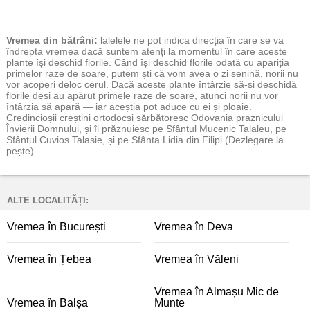
Vremea
din bătrâni:
lalelele ne pot indica direcția în care se va
îndrepta vremea dacă suntem atenți la momentul în care aceste
plante își deschid florile. Când își deschid florile odată cu apariția
primelor raze de soare, putem ști că vom avea o zi senină, norii nu
vor acoperi deloc cerul. Dacă aceste plante întârzie să-și deschidă
florile deși au apărut primele raze de soare, atunci norii nu vor
întârzia să apară — iar aceștia pot aduce cu ei și ploaie.
Credincioșii creștini ortodocși sărbătoresc Odovania praznicului
Învierii Domnului, și îi prăznuiesc pe Sfântul Mucenic Talaleu, pe
Sfântul Cuvios Talasie, și pe Sfânta Lidia din Filipi (Dezlegare la
pește).
ALTE LOCALITĂȚI:
Vremea în București
Vremea în Deva
Vremea în Țebea
Vremea în Văleni
Vremea în Almașu Mic de
Vremea în Balșa
Munte