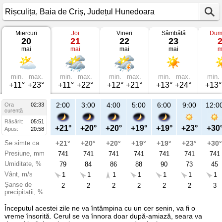
Miercuri
Joi
Vineri
Sâmbătă
Dum
Vremea
20
21
22
23
în
mai
mai
mai
mai
m
Rișculița
pe
20
mai
2026
min.
max.
min.
max.
min.
max.
min.
max.
min.
Baia
+11°
+23°
+11°
+22°
+12°
+21°
+13°
+24°
+13°
de
Criș,
Județul
2:00
3:00
4:00
5:00
6:00
9:00
12:0
Ora
02:33
Hunedoara
curentă
Răsărit:
05:51
+21°
+20°
+20°
+19°
+19°
+23°
+30
Apus:
20:58
Se simte ca
+21°
+20°
+20°
+19°
+19°
+23°
+30°
Presiune, mm
741
741
741
741
741
741
741
Umiditate, %
79
84
86
88
90
73
45
Vânt, m/s
1
1
1
1
1
1
1
Șanse de
2
2
2
2
2
2
3
precipitații, %
Începutul acestei zile ne va întâmpina cu un cer senin, va fi o
vreme însorită. Cerul se va înnora doar după-amiază, seara va