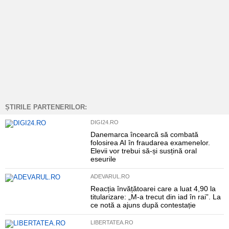
ȘTIRILE PARTENERILOR:
DIGI24.RO
Danemarca încearcă să combată
folosirea AI în fraudarea examenelor.
Elevii vor trebui să-și susțină oral
eseurile
ADEVARUL.RO
Reacția învățătoarei care a luat 4,90 la
titularizare: „M-a trecut din iad în rai”. La
ce notă a ajuns după contestație
LIBERTATEA.RO