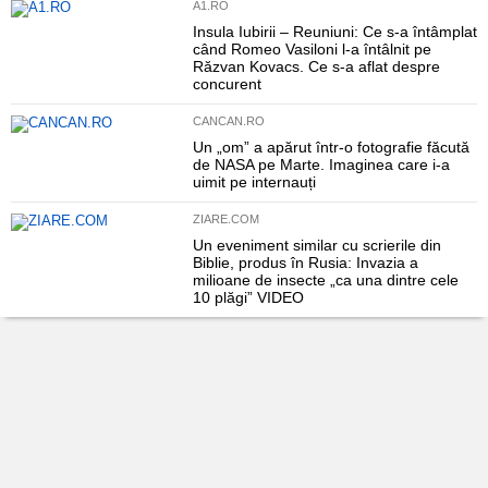
A1.RO
Insula Iubirii – Reuniuni: Ce s-a întâmplat
când Romeo Vasiloni l-a întâlnit pe
Răzvan Kovacs. Ce s-a aflat despre
concurent
CANCAN.RO
Un „om” a apărut într-o fotografie făcută
de NASA pe Marte. Imaginea care i-a
uimit pe internauți
ZIARE.COM
Un eveniment similar cu scrierile din
Biblie, produs în Rusia: Invazia a
milioane de insecte „ca una dintre cele
10 plăgi” VIDEO