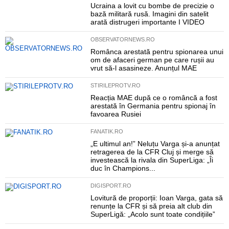
Ucraina a lovit cu bombe de precizie o
bază militară rusă. Imagini din satelit
arată distrugeri importante I VIDEO
OBSERVATORNEWS.RO
Românca arestată pentru spionarea unui
om de afaceri german pe care rușii au
vrut să-l asasineze. Anunțul MAE
STIRILEPROTV.RO
Reacția MAE după ce o româncă a fost
arestată în Germania pentru spionaj în
favoarea Rusiei
FANATIK.RO
„E ultimul an!” Neluțu Varga și-a anunțat
retragerea de la CFR Cluj și merge să
investească la rivala din SuperLiga: „Îi
duc în Champions...
DIGISPORT.RO
Lovitură de proporții: Ioan Varga, gata să
renunțe la CFR și să preia alt club din
SuperLigă: „Acolo sunt toate condițiile”