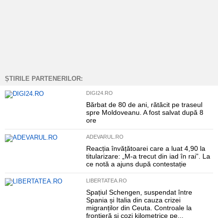
ȘTIRILE PARTENERILOR:
DIGI24.RO
Bărbat de 80 de ani, rătăcit pe traseul
spre Moldoveanu. A fost salvat după 8
ore
ADEVARUL.RO
Reacția învățătoarei care a luat 4,90 la
titularizare: „M-a trecut din iad în rai”. La
ce notă a ajuns după contestație
LIBERTATEA.RO
Spațiul Schengen, suspendat între
Spania și Italia din cauza crizei
migranților din Ceuta. Controale la
frontieră și cozi kilometrice pe...