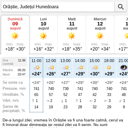
Duminică
Luni
Marți
Miercuri
J
Vremea
09
10
11
12
în
august
august
august
august
au
Orăștie
Județul
Hunedoara
min.
max.
min.
max.
min.
max.
min.
max.
min.
+18°
+30°
+16°
+32°
+18°
+35°
+20°
+34°
+17°
11:00
12:00
13:00
14:00
15:00
18:00
21:0
Ora
11:36
curentă
Răsărit:
06:20
+24°
+26°
+27°
+29°
+30°
+29°
+24
Apus:
20:47
Se simte ca
+24°
+26°
+27°
+29°
+30°
+29°
+24°
Presiune, mm
741
740
739
741
740
740
741
Umiditate, %
65
57
52
47
42
33
48
Vânt, m/s
1
2
1
1
2
3
1
Șanse de
14
19
23
28
32
29
9
precipitații, %
De-a lungul zilei, vremea în Orăștie va fi una foarte calmă, cerul va
fi înnorat doar dimineața iar restul zilei va fi senin. Nu sunt