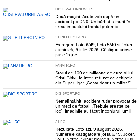
OBSERVATORNEWS.RO
Două mașini făcute zob după un
accident pe DN6. Un bărbat a murit în
urma impactului frontal puternic
STIRILEPROTV.RO
Extragere Loto 6/49, Loto 5/40 și Joker
duminică, 9 iulie 2026. Câștiguri uriașe
puse în joc
FANATIK.RO
Starul de 100 de milioane de euro al lui
Cristi Chivu la Inter, refuzat de echipele
din SuperLiga: „Costa doar un milion!”
DIGISPORT.RO
Nemaiîntâlnit: accident rutier provocat de
un meci de fotbal. „Trebuie arestat pe
loc”: imaginile au făcut înconjurul lumii
A1.RO
Rezultate Loto azi, 9 august 2026.
Numerele câștigătoare joi la 6/49, Joker,
5/40, Noroc, Super Noroc și Noroc Plus