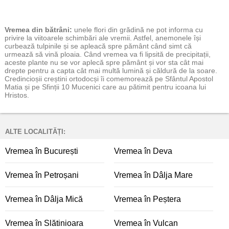
Vremea
din bătrâni:
unele flori din grădină ne pot informa cu
privire la viitoarele schimbări ale vremii. Astfel, anemonele își
curbează tulpinile și se apleacă spre pământ când simt că
urmează să vină ploaia. Când vremea va fi lipsită de precipitații,
aceste plante nu se vor aplecă spre pământ și vor sta cât mai
drepte pentru a capta cât mai multă lumină și căldură de la soare.
Credincioșii creștini ortodocși îi comemorează pe Sfântul Apostol
Matia și pe Sfinții 10 Mucenici care au pătimit pentru icoana lui
Hristos.
ALTE LOCALITĂȚI:
Vremea în București
Vremea în Deva
Vremea în Petroșani
Vremea în Dâlja Mare
Vremea în Dâlja Mică
Vremea în Peștera
Vremea în Slătinioara
Vremea în Vulcan