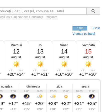
ești
Iași
Cluj-Napoca
Constanța
Timișoara
7 zile
10 zile
Vremea pe hartă
Miercuri
Joi
Vineri
Sâmbătă
12
13
14
15
august
august
august
august
min.
max.
min.
max.
min.
max.
min.
max.
°
+20°
+34°
+17°
+31°
+16°
+30°
+17°
+30°
noaptea
dimineața
ziua
seara
00
3:00
6:00
9:00
12:00
15:00
18:00
21:00
9°
+17°
+15°
+20°
+28°
+32°
+31°
+25°
9°
+17°
+15°
+20°
+28°
+32°
+31°
+25°