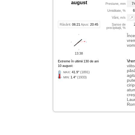
august
7
Presiune, mm
6
Umiditate, %
Vânt, m/s
Răsărit:
06:21
Apus:
20:45
Șanse de
precipitații, %
Înce
vrem
vom 
13:38
Vre
Extreme în ultimii 130 de ani
viit
10 august:
păsă
:
41.9°
(1891)
MAX
agit
:
1.4°
(1933)
MIN
pute
ciri
atu
creș
Laur
Rome