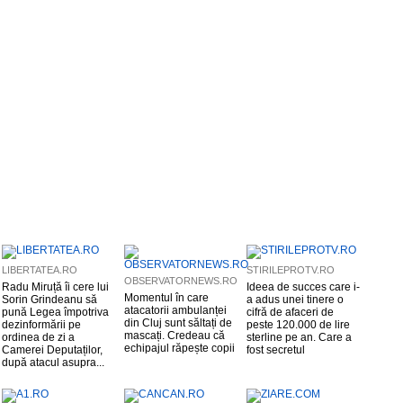
LIBERTATEA.RO
STIRILEPROTV.RO
OBSERVATORNEWS.RO
Radu Miruță îi cere lui
Ideea de succes care i-
Momentul în care
Sorin Grindeanu să
a adus unei tinere o
atacatorii ambulanței
pună Legea împotriva
cifră de afaceri de
din Cluj sunt săltați de
dezinformării pe
peste 120.000 de lire
mascați. Credeau că
ordinea de zi a
sterline pe an. Care a
echipajul răpește copii
Camerei Deputaților,
fost secretul
după atacul asupra...