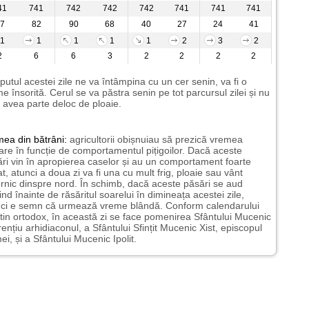
41
741
742
742
742
741
741
741
7
82
90
68
40
27
24
41
1
1
1
1
1
2
3
2
2
6
6
3
2
2
2
2
putul acestei zile ne va întâmpina cu un cer senin, va fi o
e însorită. Cerul se va păstra senin pe tot parcursul zilei și nu
avea parte deloc de ploaie.
mea
din bătrâni:
agricultorii obișnuiau să prezică vremea
oare în funcție de comportamentul pițigoilor. Dacă aceste
ri vin în apropierea caselor și au un comportament foarte
at, atunci a doua zi va fi una cu mult frig, ploaie sau vânt
rnic dinspre nord. În schimb, dacă aceste păsări se aud
pind înainte de răsăritul soarelui în dimineața acestei zile,
nci e semn că urmează vreme blândă. Conform calendarului
tin ortodox, în această zi se face pomenirea Sfântului Mucenic
ențiu arhidiaconul, a Sfântului Sfințit Mucenic Xist, episcopul
i, și a Sfântului Mucenic Ipolit.