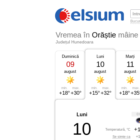
Bucur
Vremea în
Orăștie
mâine
Județul Hunedoara
Duminică
Luni
Marți
09
10
11
august
august
august
min.
max.
min.
max.
min.
max.
+18°
+30°
+15°
+32°
+18°
+35
Luni
0:
10
+1
Temperatură, °C
+1
Se simte ca