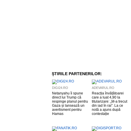
ȘTIRILE PARTENERILOR:
DIGI24.RO
ADEVARUL.RO
Netanyahu îi spune
Reacția învățătoarei
direct lui Trump că
care a luat 4,90 la
respinge planul pentru
titularizare: „M-a trecut
Gaza și lansează un
din iad în rai”. La ce
avertisment pentru
notă a ajuns după
Hamas
contestație