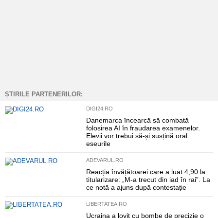
ȘTIRILE PARTENERILOR:
DIGI24.RO
Danemarca încearcă să combată
folosirea AI în fraudarea examenelor.
Elevii vor trebui să-și susțină oral
eseurile
ADEVARUL.RO
Reacția învățătoarei care a luat 4,90 la
titularizare: „M-a trecut din iad în rai”. La
ce notă a ajuns după contestație
LIBERTATEA.RO
Ucraina a lovit cu bombe de precizie o