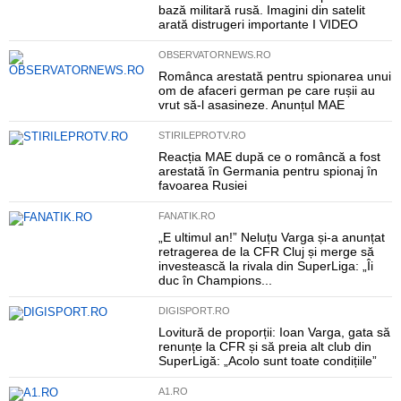
bază militară rusă. Imagini din satelit
arată distrugeri importante I VIDEO
OBSERVATORNEWS.RO
Românca arestată pentru spionarea unui
om de afaceri german pe care rușii au
vrut să-l asasineze. Anunțul MAE
STIRILEPROTV.RO
Reacția MAE după ce o româncă a fost
arestată în Germania pentru spionaj în
favoarea Rusiei
FANATIK.RO
„E ultimul an!” Neluțu Varga și-a anunțat
retragerea de la CFR Cluj și merge să
investească la rivala din SuperLiga: „Îi
duc în Champions...
DIGISPORT.RO
Lovitură de proporții: Ioan Varga, gata să
renunțe la CFR și să preia alt club din
SuperLigă: „Acolo sunt toate condițiile”
A1.RO