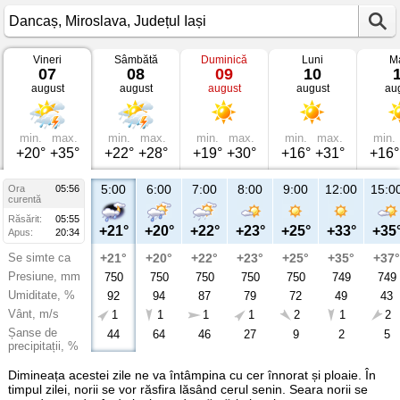
Vineri
Sâmbătă
Duminică
Luni
Ma
Vremea
07
08
09
10
în
august
august
august
august
au
Dancaș
Miroslava,
Județul
Iași
min.
max.
min.
max.
min.
max.
min.
max.
min.
+20°
+35°
+22°
+28°
+19°
+30°
+16°
+31°
+16°
5:00
6:00
7:00
8:00
9:00
12:00
15:0
Ora
05:56
curentă
Răsărit:
05:55
+21°
+20°
+22°
+23°
+25°
+33°
+35
Apus:
20:34
Se simte ca
+21°
+20°
+22°
+23°
+25°
+35°
+37°
Presiune, mm
750
750
750
750
750
749
749
Umiditate, %
92
94
87
79
72
49
43
Vânt, m/s
1
1
1
1
2
1
2
Șanse de
44
64
46
27
9
2
5
precipitații, %
Dimineața acestei zile ne va întâmpina cu cer înnorat și ploaie. În
timpul zilei, norii se vor răsfira lăsând cerul senin. Seara norii se