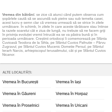
Vremea
din bătrâni:
se zice că atunci când putem observa cum
șopârlele caută să se ascundă sub pietre sau sub temelia casei,
acest lucru e semn clar că vremea urmează să se strice în zilele
următoare. În schimb, în zilele în care aceste târâtoare stau întinse
la razele soarelui cât e ziua de lungă, nu trebuie să ne facem griji
în privința evoluției vremii întrucât ea se va păstra bună și în
perioada următoare. Creștinii ortodocși îi comemorează pe Sfânta
Cuvioasă Teodora de la Sihla, pe Sfântul Cuvios Pafnutie – Pârvu
Zugravul, pe Sfântul Cuvios Mucenic Dometie Persul, pe Sfântul
Ierarh Narcis, arhiepiscopul Ierusalimului, cât și pe Sfântul Cuvios
Nicanor.
ALTE LOCALITĂȚI:
Vremea în București
Vremea în Iași
Vremea în Găureni
Vremea în Horpaz
Vremea în Proselnici
Vremea în Uricani