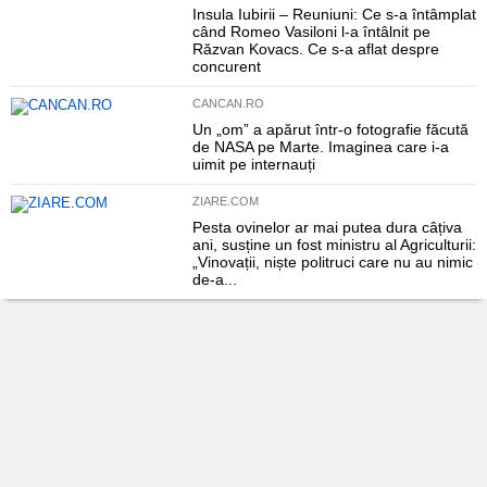
Insula Iubirii – Reuniuni: Ce s-a întâmplat
când Romeo Vasiloni l-a întâlnit pe
Răzvan Kovacs. Ce s-a aflat despre
concurent
CANCAN.RO
Un „om” a apărut într-o fotografie făcută
de NASA pe Marte. Imaginea care i-a
uimit pe internauți
ZIARE.COM
Pesta ovinelor ar mai putea dura câțiva
ani, susține un fost ministru al Agriculturii:
„Vinovații, niște politruci care nu au nimic
de-a...