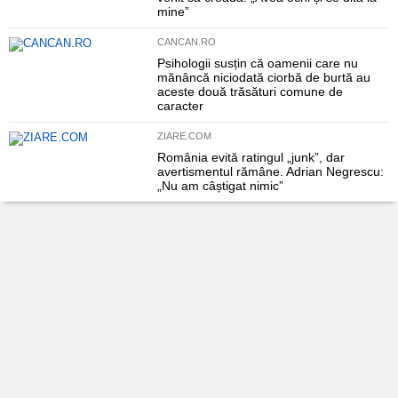
mine”
CANCAN.RO
Psihologii susțin că oamenii care nu
mănâncă niciodată ciorbă de burtă au
aceste două trăsături comune de
caracter
ZIARE.COM
România evită ratingul „junk”, dar
avertismentul rămâne. Adrian Negrescu:
„Nu am câștigat nimic”