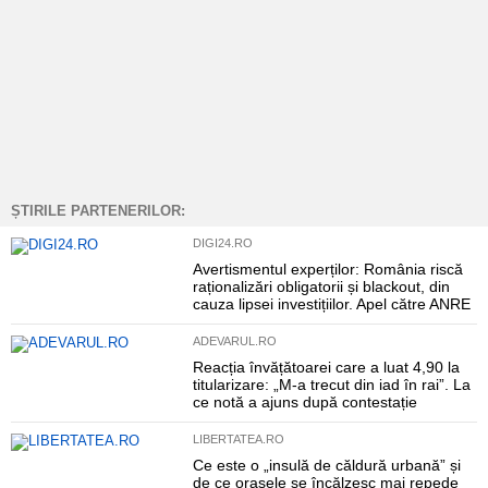
ȘTIRILE PARTENERILOR:
DIGI24.RO
Avertismentul experților: România riscă
raționalizări obligatorii și blackout, din
cauza lipsei investițiilor. Apel către ANRE
ADEVARUL.RO
Reacția învățătoarei care a luat 4,90 la
titularizare: „M-a trecut din iad în rai”. La
ce notă a ajuns după contestație
LIBERTATEA.RO
Ce este o „insulă de căldură urbană” și
de ce orașele se încălzesc mai repede