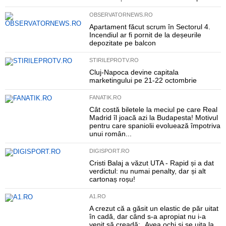
OBSERVATORNEWS.RO
Apartament făcut scrum în Sectorul 4.
Incendiul ar fi pornit de la deșeurile
depozitate pe balcon
STIRILEPROTV.RO
Cluj-Napoca devine capitala
marketingului pe 21-22 octombrie
FANATIK.RO
Cât costă biletele la meciul pe care Real
Madrid îl joacă azi la Budapesta! Motivul
pentru care spaniolii evoluează împotriva
unui român...
DIGISPORT.RO
Cristi Balaj a văzut UTA - Rapid și a dat
verdictul: nu numai penalty, dar și alt
cartonaș roșu!
A1.RO
A crezut că a găsit un elastic de păr uitat
în cadă, dar când s-a apropiat nu i-a
venit să creadă: „Avea ochi și se uita la