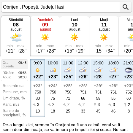
Sâmbătă
Duminică
Luni
Marți
Mie
Vremea
08
09
10
11
în
august
august
august
august
au
Obrijeni
Popești,
Județul
Iași
min.
max.
min.
max.
min.
max.
min.
max.
min.
+21°
+28°
+17°
+28°
+15°
+29°
+15°
+34°
+20°
9:00
10:00
11:00
12:00
15:00
18:00
21:0
Ora
09:45
curentă
Răsărit:
05:56
+22°
+23°
+25°
+26°
+28°
+27°
+23
Apus:
20:33
Se simte ca
+23°
+24°
+25°
+26°
+29°
+28°
+23°
Presiune, mm
750
750
750
751
751
751
752
Umiditate, %
80
75
71
66
59
55
60
Vânt, m/s
3
2
2
2
3
3
2
Șanse de
10
18
25
33
45
46
8
precipitații, %
De-a lungul zilei, vremea în Obrijeni va fi una calmă, cerul va fi
senin doar dimineața, se va înnora pe timpul zilei și seara. Nu sunt