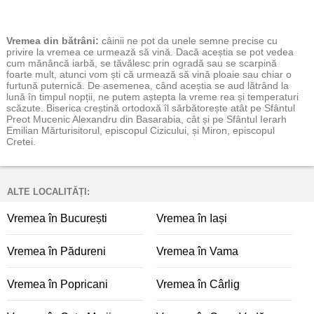
Vremea
din bătrâni:
câinii ne pot da unele semne precise cu
privire la vremea ce urmează să vină. Dacă aceștia se pot vedea
cum mănâncă iarbă, se tăvălesc prin ogradă sau se scarpină
foarte mult, atunci vom ști că urmează să vină ploaie sau chiar o
furtună puternică. De asemenea, când aceștia se aud lătrând la
lună în timpul nopții, ne putem aștepta la vreme rea și temperaturi
scăzute. Biserica creștină ortodoxă îl sărbătorește atât pe Sfântul
Preot Mucenic Alexandru din Basarabia, cât și pe Sfântul Ierarh
Emilian Mărturisitorul, episcopul Cizicului, și Miron, episcopul
Cretei.
ALTE LOCALITĂȚI:
Vremea în București
Vremea în Iași
Vremea în Pădureni
Vremea în Vama
Vremea în Popricani
Vremea în Cârlig