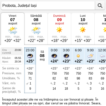
Vineri
Sâmbătă
Duminică
Luni
Ma
Vremea
07
08
09
10
în
august
august
august
august
au
Probota
Județul
Iași
min.
max.
min.
max.
min.
max.
min.
max.
min.
+20°
+32°
+22°
+28°
+18°
+29°
+15°
+30°
+16°
23:00
0:00
3:00
6:00
9:00
12:0
Ora
23:00
Sâ
curentă
08
Răsărit:
05:55
aug
+25°
+24°
+23°
+22°
+23°
+25
Apus:
20:34
Se simte ca
+26°
+25°
+23°
+23°
+24°
+26°
Presiune, mm
750
750
750
750
750
750
Umiditate, %
71
82
92
98
83
69
Vânt, m/s
1
2
2
2
3
2
Șanse de
9
14
18
5
3
16
precipitații, %
Începutul acestei zile ne va întâmpina cu cer înnorat și ploaie. În
timpul zilei ploaia se va opri, dar cerul se va păstra înnorat. Seara,