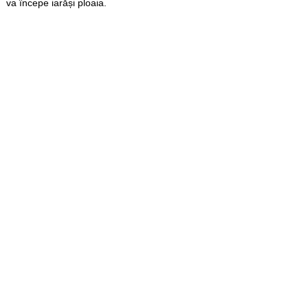
va începe iarăși ploaia.