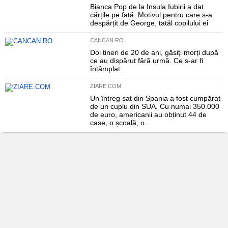
Bianca Pop de la Insula Iubirii a dat
cărțile pe față. Motivul pentru care s-a
despărțit de George, tatăl copilului ei
CANCAN.RO
Doi tineri de 20 de ani, găsiți morți după
ce au dispărut fără urmă. Ce s-ar fi
întâmplat
ZIARE.COM
Un întreg sat din Spania a fost cumpărat
de un cuplu din SUA. Cu numai 350.000
de euro, americanii au obținut 44 de
case, o școală, o...