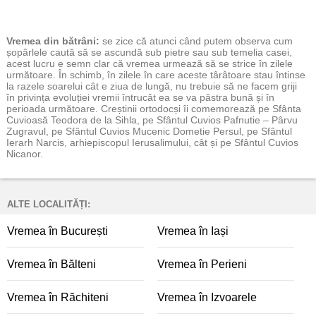
Vremea
din bătrâni:
se zice că atunci când putem observa cum
șopârlele caută să se ascundă sub pietre sau sub temelia casei,
acest lucru e semn clar că vremea urmează să se strice în zilele
următoare. În schimb, în zilele în care aceste târâtoare stau întinse
la razele soarelui cât e ziua de lungă, nu trebuie să ne facem griji
în privința evoluției vremii întrucât ea se va păstra bună și în
perioada următoare. Creștinii ortodocși îi comemorează pe Sfânta
Cuvioasă Teodora de la Sihla, pe Sfântul Cuvios Pafnutie – Pârvu
Zugravul, pe Sfântul Cuvios Mucenic Dometie Persul, pe Sfântul
Ierarh Narcis, arhiepiscopul Ierusalimului, cât și pe Sfântul Cuvios
Nicanor.
ALTE LOCALITĂȚI:
Vremea în București
Vremea în Iași
Vremea în Bălteni
Vremea în Perieni
Vremea în Răchiteni
Vremea în Izvoarele