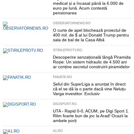
medical și a încasat până la 6.000 de
euro pe lună. Acum contestă
pensionarea
OBSERVATORNEWS.RO
O curte de apel blochează proiectul de
400 mil. de $ al lui Donald Trump pentru
sala de bal de la Casa Albă
STIRILEPROTV.RO
Descoperire senzațională lângă Piramida
Roșie: Un sistem hidraulic de 4.500 ani
ar conține secretul construirii piramidelor
FANATIK.RO
Șeful din SuperLiga a anunțat în direct
că el se dă la o parte dacă vine Neluțu
Varga investitor. Exclusiv
DIGISPORT.RO
UTA - Rapid 0-0, ACUM, pe Digi Sport 1.
Ritm foarte bun de joc la Arad! Ocazii la
ambele porți
A1.RO