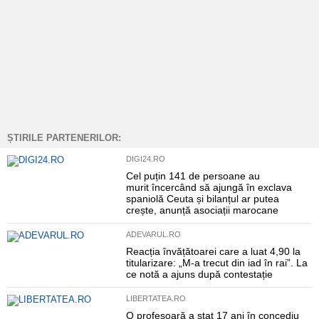
ȘTIRILE PARTENERILOR:
DIGI24.RO
Cel puțin 141 de persoane au
murit încercând să ajungă în exclava
spaniolă Ceuta și bilanțul ar putea
crește, anunță asociații marocane
ADEVARUL.RO
Reacția învățătoarei care a luat 4,90 la
titularizare: „M-a trecut din iad în rai”. La
ce notă a ajuns după contestație
LIBERTATEA.RO
O profesoară a stat 17 ani în concediu