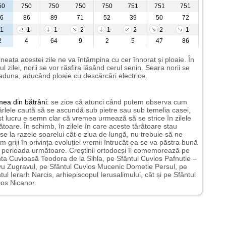
50
750
750
750
750
751
751
751
6
86
89
71
52
39
50
72
1
1
1
2
1
2
2
1
2
4
64
9
2
5
47
86
neața acestei zile ne va întâmpina cu cer înnorat și ploaie. În
ul zilei, norii se vor răsfira lăsând cerul senin. Seara norii se
aduna, aducând ploaie cu descărcări electrice.
mea
din bătrâni:
se zice că atunci când putem observa cum
rlele caută să se ascundă sub pietre sau sub temelia casei,
t lucru e semn clar că vremea urmează să se strice în zilele
toare. În schimb, în zilele în care aceste târâtoare stau
nse la razele soarelui cât e ziua de lungă, nu trebuie să ne
m griji în privința evoluției vremii întrucât ea se va păstra bună
n perioada următoare. Creștinii ortodocși îi comemorează pe
ta Cuvioasă Teodora de la Sihla, pe Sfântul Cuvios Pafnutie –
u Zugravul, pe Sfântul Cuvios Mucenic Dometie Persul, pe
tul Ierarh Narcis, arhiepiscopul Ierusalimului, cât și pe Sfântul
os Nicanor.