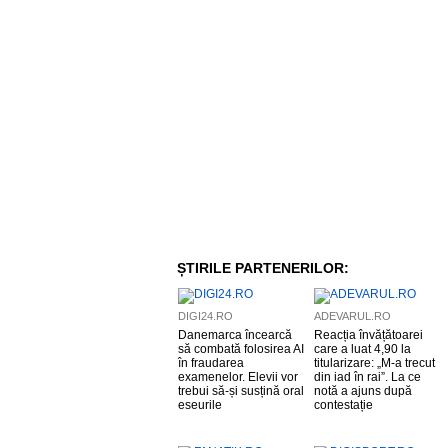
ȘTIRILE PARTENERILOR:
DIGI24.RO
ADEVARUL.RO
Danemarca încearcă
Reacția învățătoarei
să combată folosirea AI
care a luat 4,90 la
în fraudarea
titularizare: „M-a trecut
examenelor. Elevii vor
din iad în rai”. La ce
trebui să-și susțină oral
notă a ajuns după
eseurile
contestație