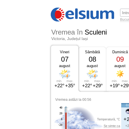
Bucur
Vremea în
Sculeni
Victoria, Județul Iași
Vineri
Sâmbătă
Duminică
07
08
09
august
august
august
min.
max.
min.
max.
min.
max.
+22°
+35°
+22°
+29°
+19°
+29
Vremea astăzi la 00:56
0:
+2
Temperatură, °C
+2
Se simte ca