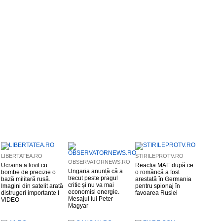
LIBERTATEA.RO
STIRILEPROTV.RO
OBSERVATORNEWS.RO
Ucraina a lovit cu
Reacția MAE după ce
Ungaria anunță că a
bombe de precizie o
o româncă a fost
trecut peste pragul
bază militară rusă.
arestată în Germania
critic și nu va mai
Imagini din satelit arată
pentru spionaj în
economisi energie.
distrugeri importante I
favoarea Rusiei
Mesajul lui Peter
VIDEO
Magyar