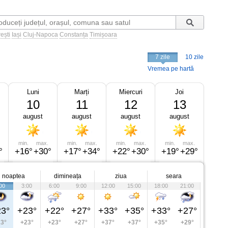
ești
Iași
Cluj-Napoca
Constanța
Timișoara
7 zile
10 zile
Vremea pe hartă
Luni
Marți
Miercuri
Joi
10
11
12
13
august
august
august
august
min.
max.
min.
max.
min.
max.
min.
max.
°
+16°
+30°
+17°
+34°
+22°
+30°
+19°
+29°
noaptea
dimineața
ziua
seara
00
3:00
6:00
9:00
12:00
15:00
18:00
21:00
3°
+23°
+22°
+27°
+33°
+35°
+33°
+27°
3°
+23°
+23°
+27°
+37°
+37°
+35°
+29°