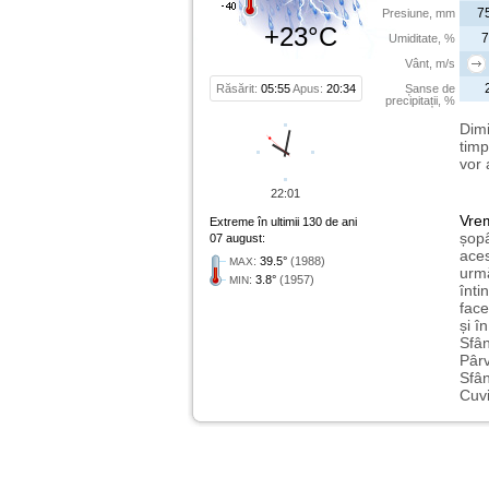
7
Presiune, mm
+23°C
7
Umiditate, %
Vânt, m/s
Răsărit:
05:55
Apus:
20:34
Șanse de
precipitații, %
Dimi
timp
vor 
22:01
Vre
Extreme în ultimii 130 de ani
șopâ
07 august:
aces
:
39.5°
(1988)
MAX
urmă
:
3.8°
(1957)
MIN
înti
face
și î
Sfân
Pârv
Sfân
Cuvi