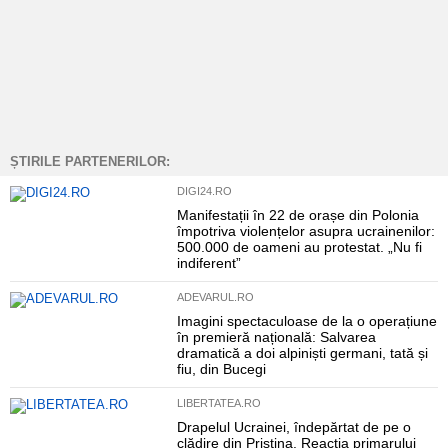
ȘTIRILE PARTENERILOR:
DIGI24.RO
Manifestații în 22 de orașe din Polonia
împotriva violențelor asupra ucrainenilor:
500.000 de oameni au protestat. „Nu fi
indiferent”
ADEVARUL.RO
Imagini spectaculoase de la o operațiune
în premieră națională: Salvarea
dramatică a doi alpiniști germani, tată și
fiu, din Bucegi
LIBERTATEA.RO
Drapelul Ucrainei, îndepărtat de pe o
clădire din Priștina. Reacția primarului