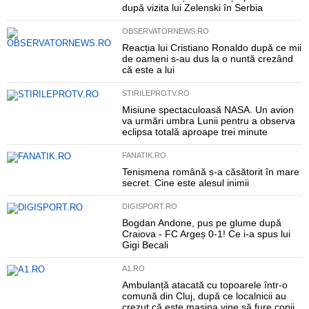
după vizita lui Zelenski în Serbia
OBSERVATORNEWS.RO
Reacția lui Cristiano Ronaldo după ce mii
de oameni s-au dus la o nuntă crezând
că este a lui
STIRILEPROTV.RO
Misiune spectaculoasă NASA. Un avion
va urmări umbra Lunii pentru a observa
eclipsa totală aproape trei minute
FANATIK.RO
Tenismena română s-a căsătorit în mare
secret. Cine este alesul inimii
DIGISPORT.RO
Bogdan Andone, pus pe glume după
Craiova - FC Argeș 0-1! Ce i-a spus lui
Gigi Becali
A1.RO
Ambulanță atacată cu topoarele într-o
comună din Cluj, după ce localnicii au
crezut că este mașina vine să fure copii