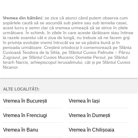
Vremea
din bătrâni:
se zice că atunci când putem observa cum
șopârlele caută să se ascundă sub pietre sau sub temelia casei,
acest lucru e semn clar că vremea urmează să se strice în zilele
următoare. În schimb, în zilele în care aceste târâtoare stau întinse
la razele soarelui cât e ziua de lungă, nu trebuie să ne facem griji
în privința evoluției vremii întrucât ea se va păstra bună și în
perioada următoare. Creștinii ortodocși îi comemorează pe Sfânta
Cuvioasă Teodora de la Sihla, pe Sfântul Cuvios Pafnutie – Pârvu
Zugravul, pe Sfântul Cuvios Mucenic Dometie Persul, pe Sfântul
Ierarh Narcis, arhiepiscopul Ierusalimului, cât și pe Sfântul Cuvios
Nicanor.
ALTE LOCALITĂȚI:
Vremea în București
Vremea în Iași
Vremea în Frenciugi
Vremea în Dumești
Vremea în Banu
Vremea în Chilișoaia