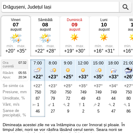
Vineri
Sâmbătă
Duminică
Luni
Ma
Vremea
07
08
09
10
în
august
august
august
august
au
Drăgușeni
Județul
Iași
min.
max.
min.
max.
min.
max.
min.
max.
min.
+20°
+35°
+22°
+28°
+19°
+30°
+16°
+31°
+16°
7:00
8:00
9:00
12:00
15:00
18:00
21:0
Ora
07:32
curentă
Răsărit:
05:55
+22°
+23°
+25°
+33°
+35°
+33°
+26
Apus:
20:34
Se simte ca
+22°
+23°
+25°
+35°
+37°
+34°
+27°
Presiune, mm
750
750
750
749
749
749
750
Umiditate, %
87
79
72
49
43
44
80
Vânt, m/s
1
1
2
1
2
2
1
Șanse de
46
27
9
2
5
47
86
precipitații, %
Dimineața acestei zile ne va întâmpina cu cer înnorat și ploaie. În
timpul zilei, norii se vor răsfira lăsând cerul senin. Seara norii se