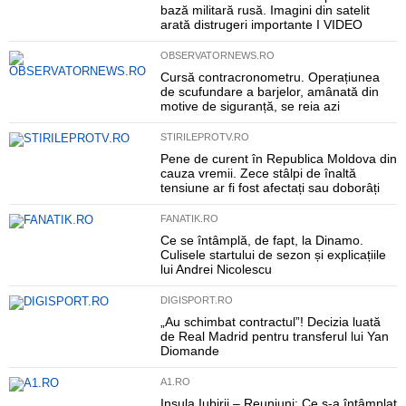
bază militară rusă. Imagini din satelit
arată distrugeri importante I VIDEO
OBSERVATORNEWS.RO
Cursă contracronometru. Operațiunea
de scufundare a barjelor, amânată din
motive de siguranță, se reia azi
STIRILEPROTV.RO
Pene de curent în Republica Moldova din
cauza vremii. Zece stâlpi de înaltă
tensiune ar fi fost afectați sau doborâți
FANATIK.RO
Ce se întâmplă, de fapt, la Dinamo.
Culisele startului de sezon și explicațiile
lui Andrei Nicolescu
DIGISPORT.RO
„Au schimbat contractul”! Decizia luată
de Real Madrid pentru transferul lui Yan
Diomande
A1.RO
Insula Iubirii – Reuniuni: Ce s-a întâmplat