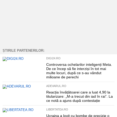
ȘTIRILE PARTENERILOR:
DIGI24.RO
Controversa ochelarilor inteligenți Meta.
De ce încep să fie interziși în tot mai
multe locuri, după ce s-au vândut
milioane de perechi
ADEVARUL.RO
Reacția învățătoarei care a luat 4,90 la
titularizare: „M-a trecut din iad în rai”. La
ce notă a ajuns după contestație
LIBERTATEA.RO
Ucraina a lovit cu bombe de precizie o