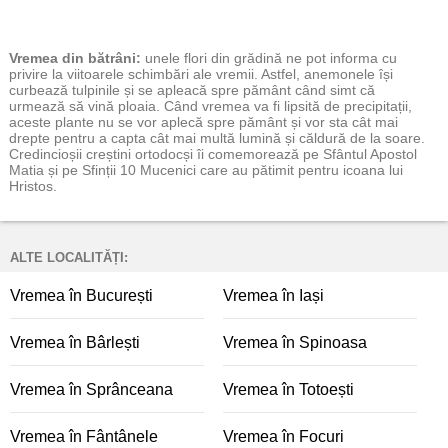
Vremea
din bătrâni:
unele flori din grădină ne pot informa cu
privire la viitoarele schimbări ale vremii. Astfel, anemonele își
curbează tulpinile și se apleacă spre pământ când simt că
urmează să vină ploaia. Când vremea va fi lipsită de precipitații,
aceste plante nu se vor aplecă spre pământ și vor sta cât mai
drepte pentru a capta cât mai multă lumină și căldură de la soare.
Credincioșii creștini ortodocși îi comemorează pe Sfântul Apostol
Matia și pe Sfinții 10 Mucenici care au pătimit pentru icoana lui
Hristos.
ALTE LOCALITĂȚI:
Vremea în București
Vremea în Iași
Vremea în Bârlești
Vremea în Spinoasa
Vremea în Sprânceana
Vremea în Totoești
Vremea în Fântânele
Vremea în Focuri