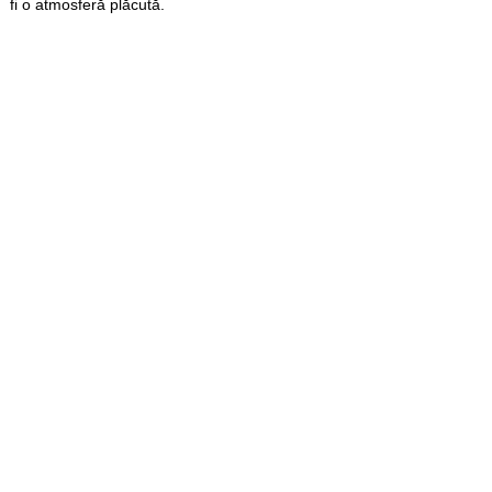
fi o atmosferă plăcută.