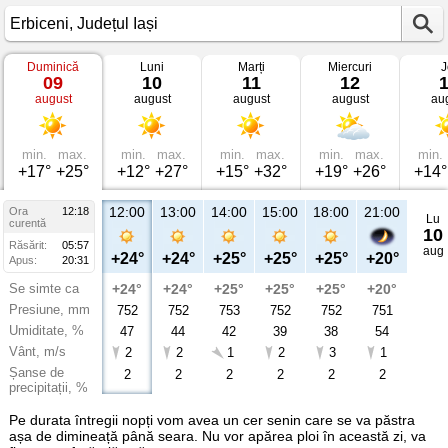
Duminică
Luni
Marți
Miercuri
J
Vremea
09
10
11
12
în
august
august
august
august
au
Erbiceni
Județul
Iași
min.
max.
min.
max.
min.
max.
min.
max.
min.
+17°
+25°
+12°
+27°
+15°
+32°
+19°
+26°
+14°
12:00
13:00
14:00
15:00
18:00
21:00
Ora
12:18
Lu
curentă
10
Răsărit:
05:57
aug
+24°
+24°
+25°
+25°
+25°
+20°
Apus:
20:31
Se simte ca
+24°
+24°
+25°
+25°
+25°
+20°
Presiune, mm
752
752
753
752
752
751
Umiditate, %
47
44
42
39
38
54
Vânt, m/s
2
2
1
2
3
1
Șanse de
2
2
2
2
2
2
precipitații, %
Pe durata întregii nopți vom avea un cer senin care se va păstra
așa de dimineață până seara. Nu vor apărea ploi în această zi, va