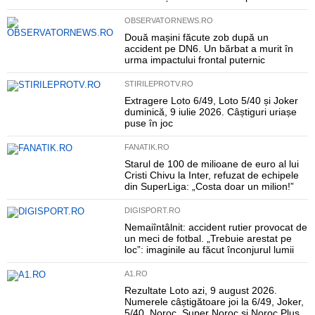
OBSERVATORNEWS.RO
Două mașini făcute zob după un
accident pe DN6. Un bărbat a murit în
urma impactului frontal puternic
STIRILEPROTV.RO
Extragere Loto 6/49, Loto 5/40 și Joker
duminică, 9 iulie 2026. Câștiguri uriașe
puse în joc
FANATIK.RO
Starul de 100 de milioane de euro al lui
Cristi Chivu la Inter, refuzat de echipele
din SuperLiga: „Costa doar un milion!”
DIGISPORT.RO
Nemaiîntâlnit: accident rutier provocat de
un meci de fotbal. „Trebuie arestat pe
loc”: imaginile au făcut înconjurul lumii
A1.RO
Rezultate Loto azi, 9 august 2026.
Numerele câștigătoare joi la 6/49, Joker,
5/40, Noroc, Super Noroc și Noroc Plus