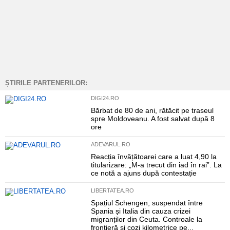
ȘTIRILE PARTENERILOR:
DIGI24.RO
Bărbat de 80 de ani, rătăcit pe traseul
spre Moldoveanu. A fost salvat după 8
ore
ADEVARUL.RO
Reacția învățătoarei care a luat 4,90 la
titularizare: „M-a trecut din iad în rai”. La
ce notă a ajuns după contestație
LIBERTATEA.RO
Spațiul Schengen, suspendat între
Spania și Italia din cauza crizei
migranților din Ceuta. Controale la
frontieră și cozi kilometrice pe...