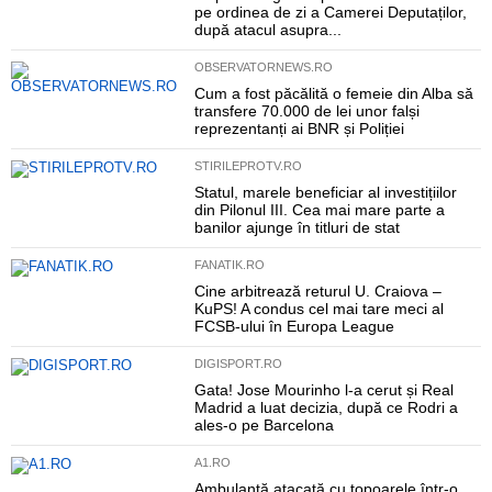
pe ordinea de zi a Camerei Deputaților,
după atacul asupra...
OBSERVATORNEWS.RO
Cum a fost păcălită o femeie din Alba să
transfere 70.000 de lei unor falși
reprezentanți ai BNR și Poliției
STIRILEPROTV.RO
Statul, marele beneficiar al investițiilor
din Pilonul III. Cea mai mare parte a
banilor ajunge în titluri de stat
FANATIK.RO
Cine arbitrează returul U. Craiova –
KuPS! A condus cel mai tare meci al
FCSB-ului în Europa League
DIGISPORT.RO
Gata! Jose Mourinho l-a cerut și Real
Madrid a luat decizia, după ce Rodri a
ales-o pe Barcelona
A1.RO
Ambulanță atacată cu topoarele într-o