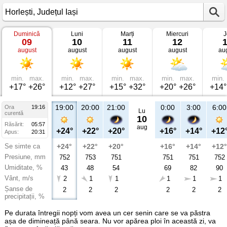
Duminică
Luni
Marți
Miercuri
J
Vremea
09
10
11
12
în
august
august
august
august
au
Horlești
Județul
Iași
min.
max.
min.
max.
min.
max.
min.
max.
min.
+17°
+26°
+12°
+27°
+15°
+32°
+20°
+26°
+14°
19:00
20:00
21:00
0:00
3:00
6:00
Ora
19:16
Lu
curentă
10
Răsărit:
05:57
aug
+24°
+22°
+20°
+16°
+14°
+12
Apus:
20:31
Se simte ca
+24°
+22°
+20°
+16°
+14°
+12°
Presiune, mm
752
753
751
751
751
752
Umiditate, %
43
48
54
69
82
90
Vânt, m/s
2
1
1
1
1
1
Șanse de
2
2
2
2
2
2
precipitații, %
Pe durata întregii nopți vom avea un cer senin care se va păstra
așa de dimineață până seara. Nu vor apărea ploi în această zi, va