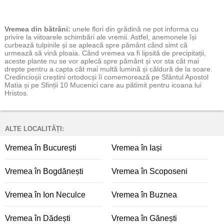
Vremea
din bătrâni:
unele flori din grădină ne pot informa cu
privire la viitoarele schimbări ale vremii. Astfel, anemonele își
curbează tulpinile și se apleacă spre pământ când simt că
urmează să vină ploaia. Când vremea va fi lipsită de precipitații,
aceste plante nu se vor aplecă spre pământ și vor sta cât mai
drepte pentru a capta cât mai multă lumină și căldură de la soare.
Credincioșii creștini ortodocși îi comemorează pe Sfântul Apostol
Matia și pe Sfinții 10 Mucenici care au pătimit pentru icoana lui
Hristos.
ALTE LOCALITĂȚI:
Vremea în București
Vremea în Iași
Vremea în Bogdănești
Vremea în Scoposeni
Vremea în Ion Neculce
Vremea în Buznea
Vremea în Dădești
Vremea în Gănești