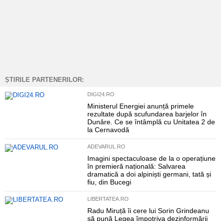
ȘTIRILE PARTENERILOR:
DIGI24.RO
Ministerul Energiei anunță primele
rezultate după scufundarea barjelor în
Dunăre. Ce se întâmplă cu Unitatea 2 de
la Cernavodă
ADEVARUL.RO
Imagini spectaculoase de la o operațiune
în premieră națională: Salvarea
dramatică a doi alpiniști germani, tată și
fiu, din Bucegi
LIBERTATEA.RO
Radu Miruță îi cere lui Sorin Grindeanu
să pună Legea împotriva dezinformării