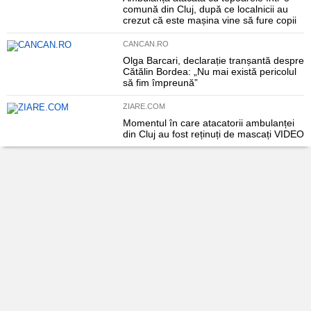
comună din Cluj, după ce localnicii au
crezut că este mașina vine să fure copii
CANCAN.RO
Olga Barcari, declarație tranșantă despre
Cătălin Bordea: „Nu mai există pericolul
să fim împreună”
ZIARE.COM
Momentul în care atacatorii ambulanței
din Cluj au fost reținuți de mascați VIDEO