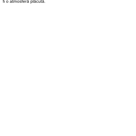
fi o atmosferă plăcută.