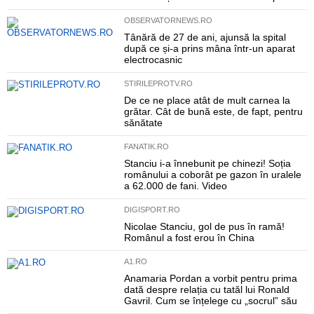
OBSERVATORNEWS.RO
Tânără de 27 de ani, ajunsă la spital
după ce și-a prins mâna într-un aparat
electrocasnic
STIRILEPROTV.RO
De ce ne place atât de mult carnea la
grătar. Cât de bună este, de fapt, pentru
sănătate
FANATIK.RO
Stanciu i-a înnebunit pe chinezi! Soția
românului a coborât pe gazon în uralele
a 62.000 de fani. Video
DIGISPORT.RO
Nicolae Stanciu, gol de pus în ramă!
Românul a fost erou în China
A1.RO
Anamaria Pordan a vorbit pentru prima
dată despre relația cu tatăl lui Ronald
Gavril. Cum se înțelege cu „socrul” său