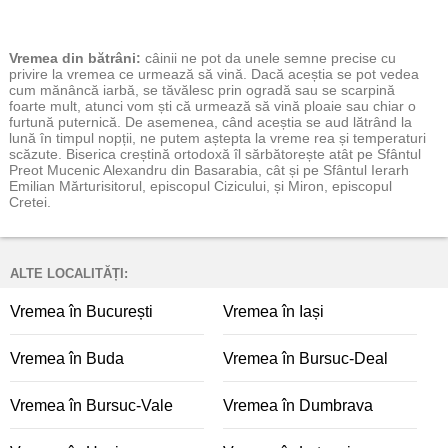
Vremea
din bătrâni:
câinii ne pot da unele semne precise cu
privire la vremea ce urmează să vină. Dacă aceștia se pot vedea
cum mănâncă iarbă, se tăvălesc prin ogradă sau se scarpină
foarte mult, atunci vom ști că urmează să vină ploaie sau chiar o
furtună puternică. De asemenea, când aceștia se aud lătrând la
lună în timpul nopții, ne putem aștepta la vreme rea și temperaturi
scăzute. Biserica creștină ortodoxă îl sărbătorește atât pe Sfântul
Preot Mucenic Alexandru din Basarabia, cât și pe Sfântul Ierarh
Emilian Mărturisitorul, episcopul Cizicului, și Miron, episcopul
Cretei.
ALTE LOCALITĂȚI:
Vremea în București
Vremea în Iași
Vremea în Buda
Vremea în Bursuc-Deal
Vremea în Bursuc-Vale
Vremea în Dumbrava