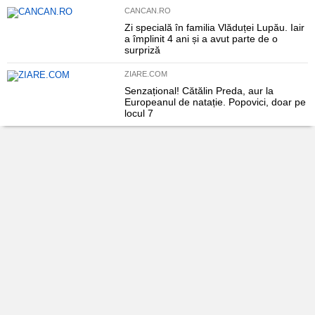
CANCAN.RO
Zi specială în familia Vlăduței Lupău. Iair
a împlinit 4 ani și a avut parte de o
surpriză
ZIARE.COM
Senzațional! Cătălin Preda, aur la
Europeanul de natație. Popovici, doar pe
locul 7