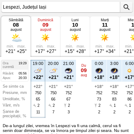
Sâmbătă
Duminică
Luni
Marți
Mie
Vremea
08
09
10
11
în
august
august
august
august
au
Lespezi
Județul
Iași
min.
max.
min.
max.
min.
max.
min.
max.
min.
+21°
+25°
+17°
+27°
+15°
+28°
+17°
+34°
+21°
19:00
20:00
21:00
0:00
3:00
6:00
Ora
19:29
Du
curentă
09
Răsărit:
05:56
aug
+22°
+21°
+21°
+18°
+18°
+17
Apus:
20:33
Se simte ca
+22°
+21°
+21°
+18°
+18°
+17°
Presiune, mm
750
750
752
752
752
752
Umiditate, %
65
66
67
73
83
86
Vânt, m/s
2
2
2
2
1
1
Șanse de
11
7
3
2
2
2
precipitații, %
De-a lungul zilei, vremea în Lespezi va fi una calmă, cerul va fi
senin doar dimineața, se va înnora pe timpul zilei și seara. Nu sunt