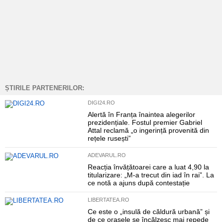
ȘTIRILE PARTENERILOR:
DIGI24.RO
Alertă în Franța înaintea alegerilor
prezidențiale. Fostul premier Gabriel
Attal reclamă „o ingerință provenită din
rețele rusești”
ADEVARUL.RO
Reacția învățătoarei care a luat 4,90 la
titularizare: „M-a trecut din iad în rai”. La
ce notă a ajuns după contestație
LIBERTATEA.RO
Ce este o „insulă de căldură urbană” și
de ce orașele se încălzesc mai repede