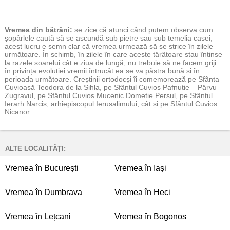
Vremea
din bătrâni:
se zice că atunci când putem observa cum
șopârlele caută să se ascundă sub pietre sau sub temelia casei,
acest lucru e semn clar că vremea urmează să se strice în zilele
următoare. În schimb, în zilele în care aceste târâtoare stau întinse
la razele soarelui cât e ziua de lungă, nu trebuie să ne facem griji
în privința evoluției vremii întrucât ea se va păstra bună și în
perioada următoare. Creștinii ortodocși îi comemorează pe Sfânta
Cuvioasă Teodora de la Sihla, pe Sfântul Cuvios Pafnutie – Pârvu
Zugravul, pe Sfântul Cuvios Mucenic Dometie Persul, pe Sfântul
Ierarh Narcis, arhiepiscopul Ierusalimului, cât și pe Sfântul Cuvios
Nicanor.
ALTE LOCALITĂȚI:
Vremea în București
Vremea în Iași
Vremea în Dumbrava
Vremea în Heci
Vremea în Lețcani
Vremea în Bogonos