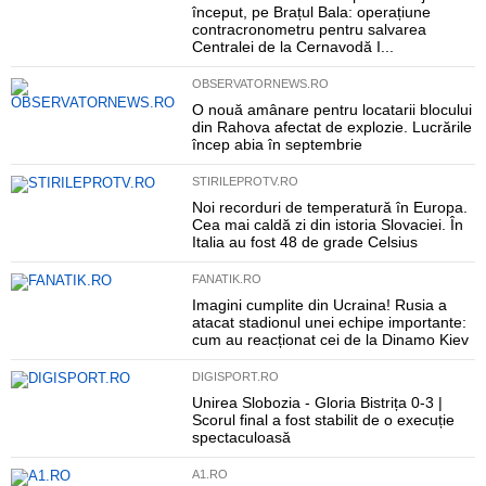
început, pe Brațul Bala: operațiune
contracronometru pentru salvarea
Centralei de la Cernavodă I...
OBSERVATORNEWS.RO
O nouă amânare pentru locatarii blocului
din Rahova afectat de explozie. Lucrările
încep abia în septembrie
STIRILEPROTV.RO
Noi recorduri de temperatură în Europa.
Cea mai caldă zi din istoria Slovaciei. În
Italia au fost 48 de grade Celsius
FANATIK.RO
Imagini cumplite din Ucraina! Rusia a
atacat stadionul unei echipe importante:
cum au reacționat cei de la Dinamo Kiev
DIGISPORT.RO
Unirea Slobozia - Gloria Bistrița 0-3 |
Scorul final a fost stabilit de o execuție
spectaculoasă
A1.RO