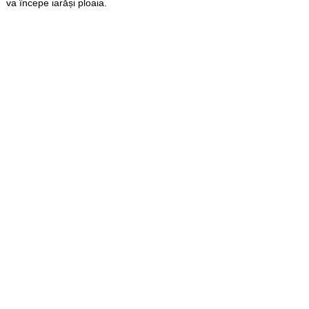
va începe iarăși ploaia.