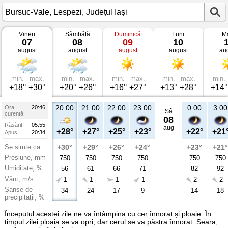
Vineri
Sâmbătă
Duminică
Luni
Ma
Vremea
07
08
09
10
în
august
august
august
august
au
Bursuc-
Vale
Lespezi,
Județul
Iași
min.
max.
min.
max.
min.
max.
min.
max.
min.
+18°
+30°
+20°
+26°
+16°
+27°
+13°
+28°
+14°
20:00
21:00
22:00
23:00
0:00
3:00
Ora
20:46
Sâ
curentă
08
Răsărit:
05:55
aug
+28°
+27°
+25°
+23°
+22°
+21
Apus:
20:34
Se simte ca
+30°
+29°
+26°
+24°
+23°
+21°
Presiune, mm
750
750
750
750
750
750
Umiditate, %
56
61
66
71
82
92
Vânt, m/s
1
1
1
1
2
2
Șanse de
34
24
17
9
14
18
precipitații, %
Începutul acestei zile ne va întâmpina cu cer înnorat și ploaie. În
timpul zilei ploaia se va opri, dar cerul se va păstra înnorat. Seara,