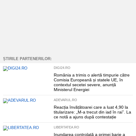
ȘTIRILE PARTENERILOR:
DIGI24.RO
România a trimis o alertă timpurie către
Comisia Europeană și statele UE, în
contextul secetei severe, anunță
Ministerul Energiei
ADEVARUL.RO
Reacția învățătoarei care a luat 4,90 la
titularizare: „M-a trecut din iad în rai”. La
ce notă a ajuns după contestație
LIBERTATEA.RO
Inundarea controlată a primei barje a