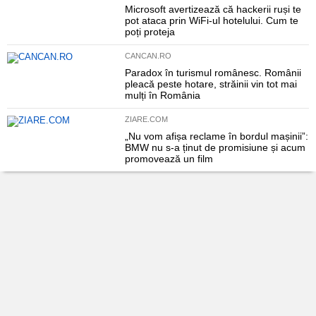
Microsoft avertizează că hackerii ruși te
pot ataca prin WiFi-ul hotelului. Cum te
poți proteja
CANCAN.RO
Paradox în turismul românesc. Românii
pleacă peste hotare, străinii vin tot mai
mulți în România
ZIARE.COM
„Nu vom afișa reclame în bordul mașinii”:
BMW nu s-a ținut de promisiune și acum
promovează un film