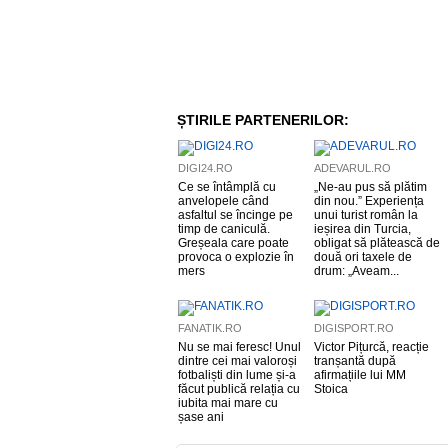
ȘTIRILE PARTENERILOR:
DIGI24.RO
ADEVARUL.RO
Ce se întâmplă cu
„Ne-au pus să plătim
anvelopele când
din nou.” Experiența
asfaltul se încinge pe
unui turist român la
timp de caniculă.
ieșirea din Turcia,
Greșeala care poate
obligat să plătească de
provoca o explozie în
două ori taxele de
mers
drum: „Aveam...
FANATIK.RO
DIGISPORT.RO
Nu se mai feresc! Unul
Victor Pițurcă, reacție
dintre cei mai valoroși
tranșantă după
fotbaliști din lume și-a
afirmațiile lui MM
făcut publică relația cu
Stoica
iubita mai mare cu
șase ani