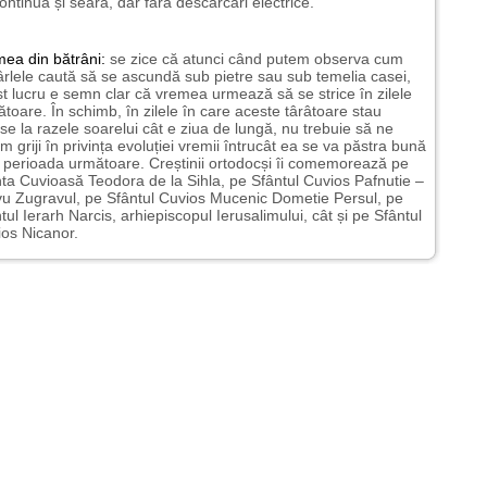
ontinua și seara, dar fără descărcări electrice.
mea
din bătrâni:
se zice că atunci când putem observa cum
rlele caută să se ascundă sub pietre sau sub temelia casei,
t lucru e semn clar că vremea urmează să se strice în zilele
toare. În schimb, în zilele în care aceste târâtoare stau
nse la razele soarelui cât e ziua de lungă, nu trebuie să ne
m griji în privința evoluției vremii întrucât ea se va păstra bună
n perioada următoare. Creștinii ortodocși îi comemorează pe
ta Cuvioasă Teodora de la Sihla, pe Sfântul Cuvios Pafnutie –
u Zugravul, pe Sfântul Cuvios Mucenic Dometie Persul, pe
tul Ierarh Narcis, arhiepiscopul Ierusalimului, cât și pe Sfântul
os Nicanor.