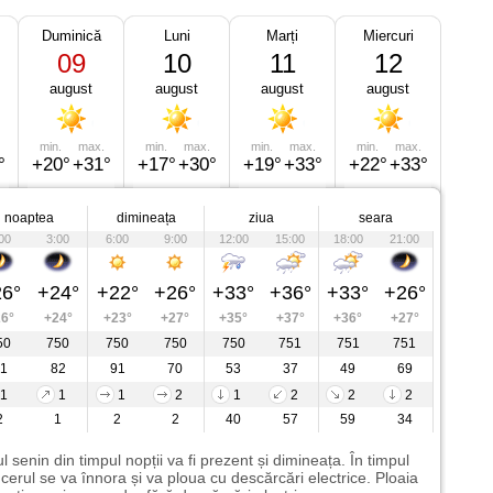
Duminică
Luni
Marți
Miercuri
09
10
11
12
august
august
august
august
min.
max.
min.
max.
min.
max.
min.
max.
°
+20°
+31°
+17°
+30°
+19°
+33°
+22°
+33°
noaptea
dimineața
ziua
seara
00
3:00
6:00
9:00
12:00
15:00
18:00
21:00
6°
+24°
+22°
+26°
+33°
+36°
+33°
+26°
6°
+24°
+23°
+27°
+35°
+37°
+36°
+27°
50
750
750
750
750
751
751
751
1
82
91
70
53
37
49
69
1
1
1
2
1
2
2
2
2
1
2
2
40
57
59
34
l senin din timpul nopții va fi prezent și dimineața. În timpul
i cerul se va înnora și va ploua cu descărcări electrice. Ploaia