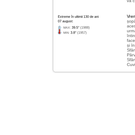
va c
Vre
Extreme în ultimii 130 de ani
șopâ
07 august:
aces
:
39.5°
(1988)
MAX
urmă
:
3.8°
(1957)
MIN
înti
face
și î
Sfân
Pârv
Sfân
Cuvi