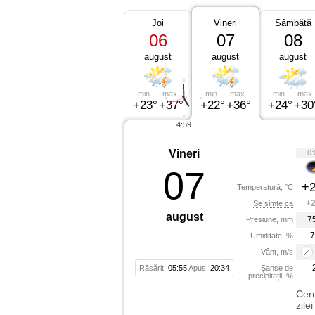
Joi
Vineri
Sâmbătă
06
07
08
august
august
august
min.
max.
min.
max.
min.
max.
+23°
+37°
+22°
+36°
+24°
+30
4:59
Vineri
0:
07
+2
Temperatură, °C
+2
Se simte ca
august
7
Presiune, mm
7
Umiditate, %
Vânt, m/s
Răsărit:
05:55
Apus:
20:34
Șanse de
precipitații, %
Ceru
zile