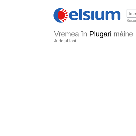
Bucur
Vremea în
Plugari
mâine
Județul Iași