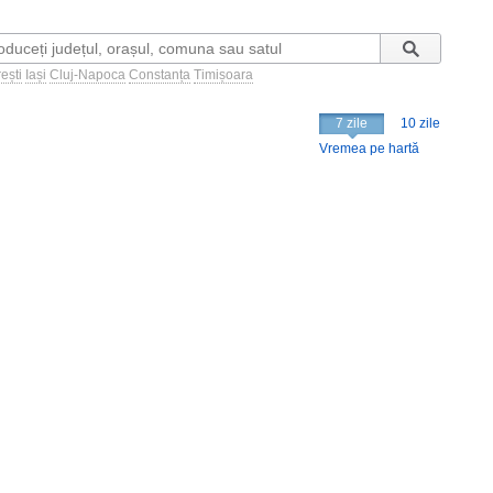
ești
Iași
Cluj-Napoca
Constanța
Timișoara
7 zile
10 zile
Vremea pe hartă