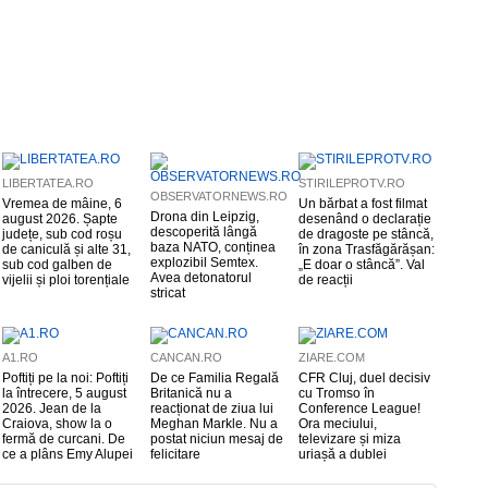
LIBERTATEA.RO
STIRILEPROTV.RO
OBSERVATORNEWS.RO
Vremea de mâine, 6
Un bărbat a fost filmat
Drona din Leipzig,
august 2026. Șapte
desenând o declarație
descoperită lângă
județe, sub cod roșu
de dragoste pe stâncă,
baza NATO, conținea
de caniculă și alte 31,
în zona Trasfăgărășan:
explozibil Semtex.
sub cod galben de
„E doar o stâncă”. Val
Avea detonatorul
vijelii și ploi torențiale
de reacții
stricat
A1.RO
CANCAN.RO
ZIARE.COM
Poftiți pe la noi: Poftiți
De ce Familia Regală
CFR Cluj, duel decisiv
la întrecere, 5 august
Britanică nu a
cu Tromso în
2026. Jean de la
reacționat de ziua lui
Conference League!
Craiova, show la o
Meghan Markle. Nu a
Ora meciului,
fermă de curcani. De
postat niciun mesaj de
televizare și miza
ce a plâns Emy Alupei
felicitare
uriașă a dublei