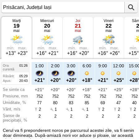
Marți
Miercuri
Joi
Vineri
Sâm
Vremea
19
20
21
22
în
mai
mai
mai
mai
m
Prisăcani
pe
19
mai
2026
min.
max.
min.
max.
min.
max.
min.
max.
min.
Județul
+13°
+23°
+16°
+21°
+16°
+20°
+16°
+26°
+15°
Iași
1:00
2:00
3:00
6:00
9:00
12:00
15:0
Ora
01:26
curentă
Răsărit:
05:29
+21°
+20°
+20°
+18°
+21°
+25°
+28
Apus:
20:43
Se simte ca
+21°
+20°
+20°
+18°
+21°
+25°
+28°
Presiune, mm
752
752
752
752
752
752
752
Umiditate, %
77
80
83
85
69
47
40
Vânt, m/s
2
1
1
1
2
2
2
Șanse de
2
2
2
2
2
2
2
precipitații, %
Cerul va fi preponderent noros pe parcursul acestei zile, va fi senin
doar dimineața. După-amiază norii vor aduce și ploaie, iar această