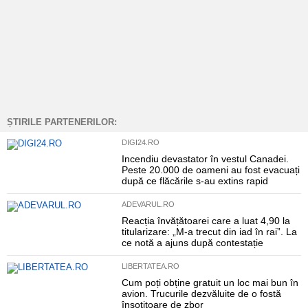
ȘTIRILE PARTENERILOR:
DIGI24.RO
Incendiu devastator în vestul Canadei.
Peste 20.000 de oameni au fost evacuați
după ce flăcările s-au extins rapid
ADEVARUL.RO
Reacția învățătoarei care a luat 4,90 la
titularizare: „M-a trecut din iad în rai”. La
ce notă a ajuns după contestație
LIBERTATEA.RO
Cum poți obține gratuit un loc mai bun în
avion. Trucurile dezvăluite de o fostă
însoțitoare de zbor