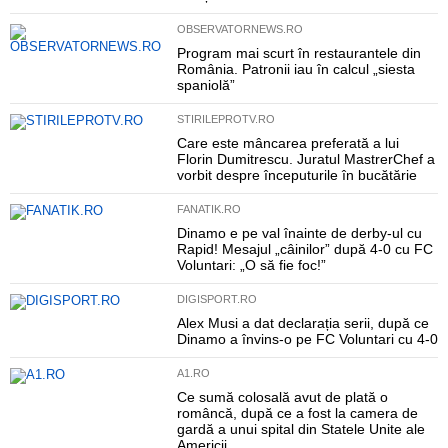
OBSERVATORNEWS.RO
Program mai scurt în restaurantele din
România. Patronii iau în calcul „siesta
spaniolă”
STIRILEPROTV.RO
Care este mâncarea preferată a lui
Florin Dumitrescu. Juratul MastrerChef a
vorbit despre începuturile în bucătărie
FANATIK.RO
Dinamo e pe val înainte de derby-ul cu
Rapid! Mesajul „câinilor” după 4-0 cu FC
Voluntari: „O să fie foc!”
DIGISPORT.RO
Alex Musi a dat declarația serii, după ce
Dinamo a învins-o pe FC Voluntari cu 4-0
A1.RO
Ce sumă colosală avut de plată o
româncă, după ce a fost la camera de
gardă a unui spital din Statele Unite ale
Americii