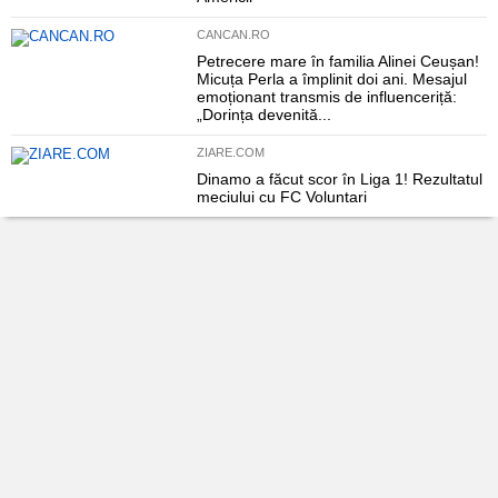
CANCAN.RO
Petrecere mare în familia Alinei Ceușan!
Micuța Perla a împlinit doi ani. Mesajul
emoționant transmis de influenceriță:
„Dorința devenită...
ZIARE.COM
Dinamo a făcut scor în Liga 1! Rezultatul
meciului cu FC Voluntari