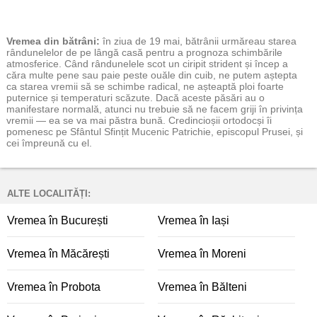
Vremea
din bătrâni:
în ziua de 19 mai, bătrânii urmăreau starea
rândunelelor de pe lângă casă pentru a prognoza schimbările
atmosferice. Când rândunelele scot un ciripit strident și încep a
căra multe pene sau paie peste ouăle din cuib, ne putem aștepta
ca starea vremii să se schimbe radical, ne așteaptă ploi foarte
puternice și temperaturi scăzute. Dacă aceste păsări au o
manifestare normală, atunci nu trebuie să ne facem griji în privința
vremii — ea se va mai păstra bună. Credincioșii ortodocși îi
pomenesc pe Sfântul Sfințit Mucenic Patrichie, episcopul Prusei, și
cei împreună cu el.
ALTE LOCALITĂȚI:
Vremea în București
Vremea în Iași
Vremea în Măcărești
Vremea în Moreni
Vremea în Probota
Vremea în Bălteni