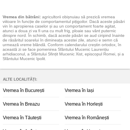
Vremea
din bătrâni:
agricultorii obișnuiau să prezică vremea
viitoare în funcție de comportamentul pițigoilor. Dacă aceste păsări
vin în apropierea caselor și au un comportament foarte agitat,
atunci a doua zi va fi una cu mult frig, ploaie sau vânt puternic
dinspre nord. În schimb, dacă aceste păsări se aud ciripind înainte
de răsăritul soarelui în dimineața acestei zile, atunci e semn că
urmează vreme blândă. Conform calendarului creștin ortodox, în
această zi se face pomenirea Sfântului Mucenic Laurențiu
arhidiaconul, a Sfântului Sfințit Mucenic Xist, episcopul Romei, și a
Sfântului Mucenic Ipolit.
ALTE LOCALITĂȚI:
Vremea în București
Vremea în Iași
Vremea în Breazu
Vremea în Horlești
Vremea în Tăutești
Vremea în Românești