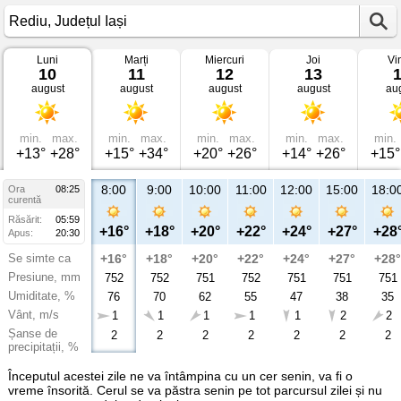
Luni
Marți
Miercuri
Joi
Vi
Vremea
10
11
12
13
în
august
august
august
august
au
Rediu
Județul
Iași
min.
max.
min.
max.
min.
max.
min.
max.
min.
+13°
+28°
+15°
+34°
+20°
+26°
+14°
+26°
+15°
8:00
9:00
10:00
11:00
12:00
15:00
18:0
Ora
08:25
curentă
Răsărit:
05:59
+16°
+18°
+20°
+22°
+24°
+27°
+28
Apus:
20:30
Se simte ca
+16°
+18°
+20°
+22°
+24°
+27°
+28°
Presiune, mm
752
752
751
752
751
751
751
Umiditate, %
76
70
62
55
47
38
35
Vânt, m/s
1
1
1
1
1
2
2
Șanse de
2
2
2
2
2
2
2
precipitații, %
Începutul acestei zile ne va întâmpina cu un cer senin, va fi o
vreme însorită. Cerul se va păstra senin pe tot parcursul zilei și nu