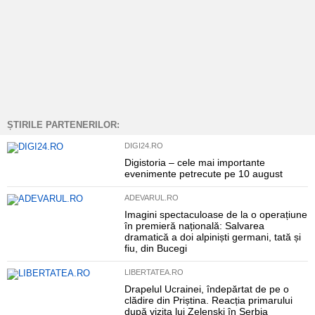
ȘTIRILE PARTENERILOR:
DIGI24.RO
Digistoria – cele mai importante
evenimente petrecute pe 10 august
ADEVARUL.RO
Imagini spectaculoase de la o operațiune
în premieră națională: Salvarea
dramatică a doi alpiniști germani, tată și
fiu, din Bucegi
LIBERTATEA.RO
Drapelul Ucrainei, îndepărtat de pe o
clădire din Priștina. Reacția primarului
după vizita lui Zelenski în Serbia