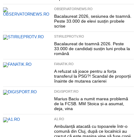
OBSERVATORNEWS.RO
Bacalaureat 2026, sesiunea de toamnă.
Peste 33.000 de elevi susțin probele
scrise
STIRILEPROTV.RO
Bacalaureat de toamnă 2026. Peste
33.000 de candidați susțin luni proba la
română
FANATIK.RO
A refuzat să joace pentru a forța
transferul la PSG?! Scandal de proporții
înainte de mutarea carierei
DIGISPORT.RO
Marius Baciu a numit marea problemă
de la FCSB. MM Stoica și-a asumat,
deja, vina
A1.RO
Ambulanță atacată cu topoarele într-o
comună din Cluj, după ce localnicii au
crezut că este mașina vine să fure copii