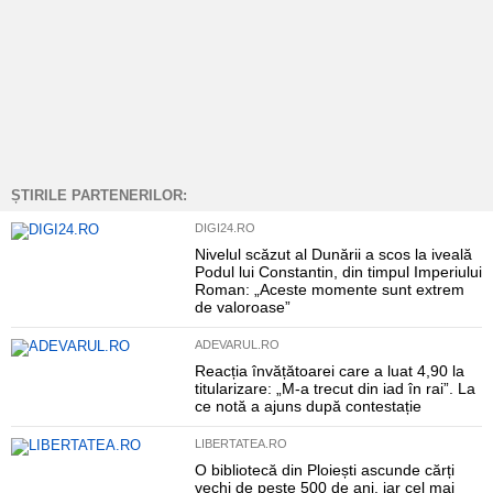
ȘTIRILE PARTENERILOR:
DIGI24.RO
Nivelul scăzut al Dunării a scos la iveală
Podul lui Constantin, din timpul Imperiului
Roman: „Aceste momente sunt extrem
de valoroase”
ADEVARUL.RO
Reacția învățătoarei care a luat 4,90 la
titularizare: „M-a trecut din iad în rai”. La
ce notă a ajuns după contestație
LIBERTATEA.RO
O bibliotecă din Ploiești ascunde cărți
vechi de peste 500 de ani, iar cel mai