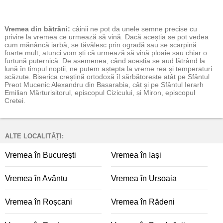
Vremea
din bătrâni:
câinii ne pot da unele semne precise cu
privire la vremea ce urmează să vină. Dacă aceștia se pot vedea
cum mănâncă iarbă, se tăvălesc prin ogradă sau se scarpină
foarte mult, atunci vom ști că urmează să vină ploaie sau chiar o
furtună puternică. De asemenea, când aceștia se aud lătrând la
lună în timpul nopții, ne putem aștepta la vreme rea și temperaturi
scăzute. Biserica creștină ortodoxă îl sărbătorește atât pe Sfântul
Preot Mucenic Alexandru din Basarabia, cât și pe Sfântul Ierarh
Emilian Mărturisitorul, episcopul Cizicului, și Miron, episcopul
Cretei.
ALTE LOCALITĂȚI:
Vremea în București
Vremea în Iași
Vremea în Avântu
Vremea în Ursoaia
Vremea în Roșcani
Vremea în Rădeni