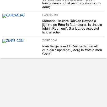
funcționează: ghid pentru consumatorii
adulți
CANCAN.RO
Momentul în care Răzvan Kovacs a
jignit-o pe Ema în fața tuturor, la „Insula
Iubirii: Reuniuni”. S-a luat de aspectul
fizic al soției
ZIARE.COM
Ioan Varga lasă CFR-ul pentru un alt
club din Superliga: „Merg la fratele meu
Ghiță”