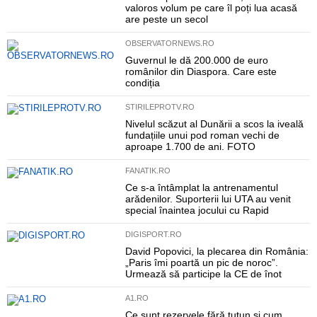
valoros volum pe care îl poți lua acasă
are peste un secol
OBSERVATORNEWS.RO
Guvernul le dă 200.000 de euro
românilor din Diaspora. Care este
condiția
STIRILEPROTV.RO
Nivelul scăzut al Dunării a scos la iveală
fundațiile unui pod roman vechi de
aproape 1.700 de ani. FOTO
FANATIK.RO
Ce s-a întâmplat la antrenamentul
arădenilor. Suporterii lui UTA au venit
special înaintea jocului cu Rapid
DIGISPORT.RO
David Popovici, la plecarea din România:
„Paris îmi poartă un pic de noroc”.
Urmează să participe la CE de înot
A1.RO
Ce sunt rezervele fără tutun și cum