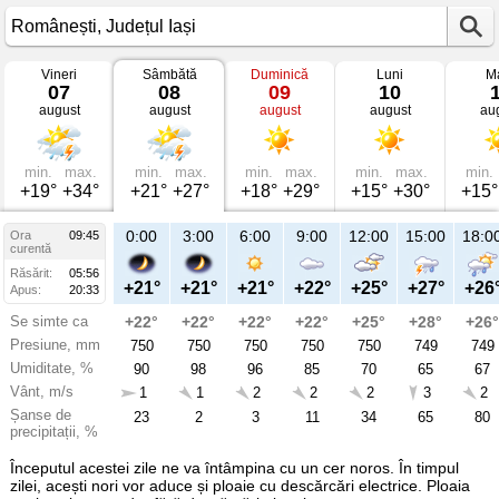
Vineri
Sâmbătă
Duminică
Luni
Ma
Vremea
07
08
09
10
în
august
august
august
august
au
Românești
mâine
Județul
Iași
min.
max.
min.
max.
min.
max.
min.
max.
min.
+19°
+34°
+21°
+27°
+18°
+29°
+15°
+30°
+15°
21:00
0:00
3:00
6:00
9:00
12:00
15:00
18:0
Ora
09:45
Sâ
curentă
08
Răsărit:
05:56
aug
+25°
+21°
+21°
+21°
+22°
+25°
+27°
+26
Apus:
20:33
Se simte ca
+26°
+22°
+22°
+22°
+22°
+25°
+28°
+26°
Presiune, mm
750
750
750
750
750
750
749
749
Umiditate, %
80
90
98
96
85
70
65
67
Vânt, m/s
1
1
1
2
2
2
3
2
Șanse de
86
23
2
3
11
34
65
80
precipitații, %
Începutul acestei zile ne va întâmpina cu un cer noros. În timpul
zilei, acești nori vor aduce și ploaie cu descărcări electrice. Ploaia