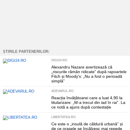
ȘTIRILE PARTENERILOR:
DIGI24.RO
Alexandru Nazare avertizează că
„riscurile rămân ridicate” după rapoartele
Fitch și Moody's: „Nu a fost o perioadă
simplă”
ADEVARUL.RO
Reacția învățătoarei care a luat 4,90 la
titularizare: „M-a trecut din iad în rai”. La
ce notă a ajuns după contestație
LIBERTATEA.RO
Ce este o „insulă de căldură urbană” și
de ce orașele se încălzesc mai repede