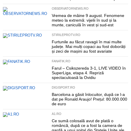
OBSERVATORNEWS.RO
Vremea de mâine 9 august. Fenomene
meteo la extremă: vijelii în sud și la
munte, caniculă în vest și sud-est
STIRILEPROTV.RO
Furtunile au făcut ravagii în mai multe
județe. Mai mulți copaci au fost doborâți
și zeci de mașini au fost avariate
FANATIK.RO
Farul – Csikszereda 3-1, LIVE VIDEO în
SuperLiga, etapa 4. Repriză
spectaculoasă la Ovidiu
DIGISPORT.RO
Barcelona a găsit înlocuitor, după ce l-a
dat pe Ronald Araujo! Prețul: 80.000.000
de euro
A1.RO
Ce sumă colosală avut de plată o
româncă, după ce a fost la camera de
gardă a unui spital din Statele Unite ale