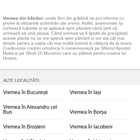
Vremea
din bătrâni:
unele flori din grădină ne pot informa cu
privire la viitoarele schimbări ale vremii. Astfel, anemonele își
curbează tulpinile și se apleacă spre pământ când simt că
urmează să vină ploaia. Când vremea va fi lipsită de precipitații,
aceste plante nu se vor aplecă spre pământ și vor sta cât mai
drepte pentru a capta cât mai multă lumină și căldură de la soare.
Credincioșii creștini ortodocși îi comemorează pe Sfântul Apostol
Matia și pe Sfinții 10 Mucenici care au pătimit pentru icoana lui
Hristos.
ALTE LOCALITĂȚI:
Vremea în București
Vremea în Iași
Vremea în Alexandru cel
Bun
Vremea în Borșa
Vremea în Broșteni
Vremea în Iacobeni