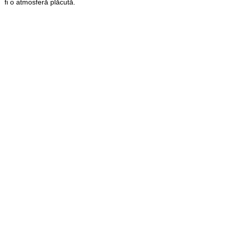
fi o atmosferă plăcută.