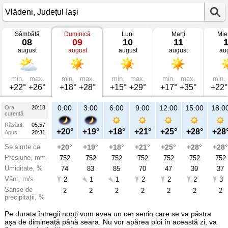
Sâmbătă
Duminică
Luni
Marți
Mie
Vremea
08
09
10
11
în
august
august
august
august
au
Vlădeni
mâine
Județul
Iași
min.
max.
min.
max.
min.
max.
min.
max.
min.
+22°
+26°
+18°
+28°
+15°
+29°
+17°
+35°
+22°
23:00
0:00
3:00
6:00
9:00
12:00
15:00
18:0
Ora
20:18
Du
curentă
09
Răsărit:
05:57
aug
+24°
+20°
+19°
+18°
+21°
+25°
+28°
+28
Apus:
20:31
Se simte ca
+24°
+20°
+19°
+18°
+21°
+25°
+28°
+28°
Presiune, mm
750
752
752
752
752
752
752
752
Umiditate, %
75
74
83
85
70
47
39
37
Vânt, m/s
2
2
1
1
2
2
2
3
Șanse de
2
2
2
2
2
2
2
2
precipitații, %
Pe durata întregii nopți vom avea un cer senin care se va păstra
așa de dimineață până seara. Nu vor apărea ploi în această zi, va