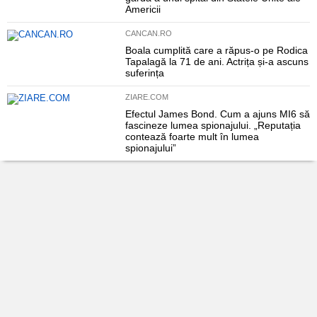
Americii
CANCAN.RO
Boala cumplită care a răpus-o pe Rodica
Tapalagă la 71 de ani. Actrița și-a ascuns
suferința
ZIARE.COM
Efectul James Bond. Cum a ajuns MI6 să
fascineze lumea spionajului. „Reputația
contează foarte mult în lumea
spionajului”