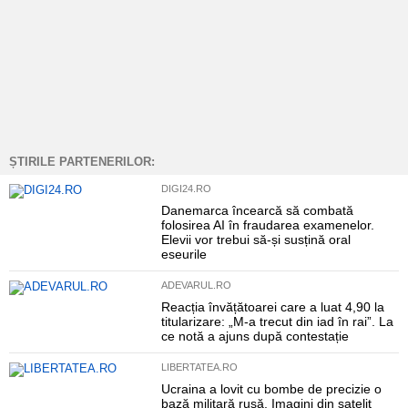
ȘTIRILE PARTENERILOR:
DIGI24.RO
Danemarca încearcă să combată
folosirea AI în fraudarea examenelor.
Elevii vor trebui să-și susțină oral
eseurile
ADEVARUL.RO
Reacția învățătoarei care a luat 4,90 la
titularizare: „M-a trecut din iad în rai”. La
ce notă a ajuns după contestație
LIBERTATEA.RO
Ucraina a lovit cu bombe de precizie o
bază militară rusă. Imagini din satelit