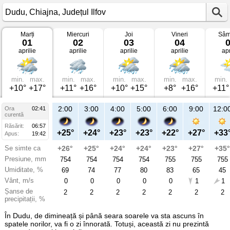
Marți
Miercuri
Joi
Vineri
Sâm
Vremea
01
02
03
04
în
aprilie
aprilie
aprilie
aprilie
apr
Dudu
pe
01
aprilie
2025
min.
max.
min.
max.
min.
max.
min.
max.
min.
Chiajna,
+10°
+17°
+11°
+16°
+10°
+15°
+8°
+16°
+11°
Județul
Ilfov
2:00
3:00
4:00
5:00
6:00
9:00
12:0
Ora
02:41
curentă
Răsărit:
06:57
+25°
+24°
+23°
+23°
+22°
+27°
+33
Apus:
19:42
Se simte ca
+26°
+25°
+24°
+24°
+23°
+27°
+35°
Presiune, mm
754
754
754
754
755
755
755
Umiditate, %
69
74
77
80
83
65
45
Vânt, m/s
0
0
0
0
0
1
1
Șanse de
2
2
2
2
2
2
2
precipitații, %
În Dudu, de dimineață și până seara soarele va sta ascuns în
spatele norilor, va fi o zi înnorată. Totuși, această zi nu prezintă