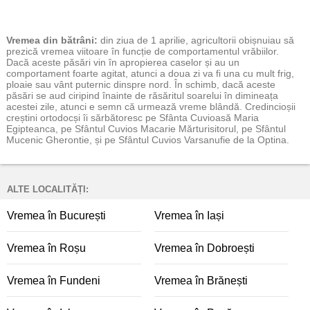
Vremea
din bătrâni:
din ziua de 1 aprilie, agricultorii obișnuiau să
prezică vremea viitoare în funcție de comportamentul vrăbiilor.
Dacă aceste păsări vin în apropierea caselor și au un
comportament foarte agitat, atunci a doua zi va fi una cu mult frig,
ploaie sau vânt puternic dinspre nord. În schimb, dacă aceste
păsări se aud ciripind înainte de răsăritul soarelui în dimineața
acestei zile, atunci e semn că urmează vreme blândă. Credincioșii
creștini ortodocși îi sărbătoresc pe Sfânta Cuvioasă Maria
Egipteanca, pe Sfântul Cuvios Macarie Mărturisitorul, pe Sfântul
Mucenic Gherontie, și pe Sfântul Cuvios Varsanufie de la Optina.
ALTE LOCALITĂȚI:
Vremea în București
Vremea în Iași
Vremea în Roșu
Vremea în Dobroești
Vremea în Fundeni
Vremea în Brănești