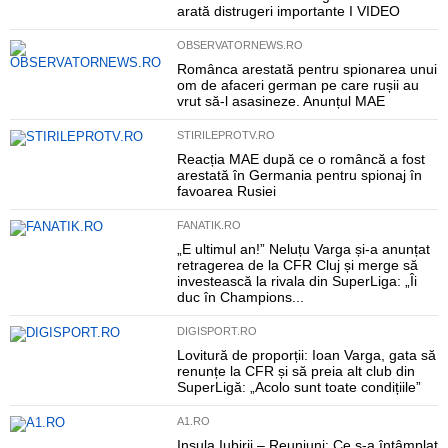
arată distrugeri importante I VIDEO
OBSERVATORNEWS.RO
Românca arestată pentru spionarea unui
om de afaceri german pe care rușii au
vrut să-l asasineze. Anunțul MAE
STIRILEPROTV.RO
Reacția MAE după ce o româncă a fost
arestată în Germania pentru spionaj în
favoarea Rusiei
FANATIK.RO
„E ultimul an!” Neluțu Varga și-a anunțat
retragerea de la CFR Cluj și merge să
investească la rivala din SuperLiga: „Îi
duc în Champions...
DIGISPORT.RO
Lovitură de proporții: Ioan Varga, gata să
renunțe la CFR și să preia alt club din
SuperLigă: „Acolo sunt toate condițiile”
A1.RO
Insula Iubirii – Reuniuni: Ce s-a întâmplat