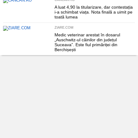
A luat 4,90 la titularizare, dar contestația
i-a schimbat viața. Nota finală a uimit pe
toată lumea
ZIARE.COM
Medic veterinar arestat în dosarul
„Auschwitz-ul câinilor din județul
Suceava”. Este fiul primăriței din
Berchișești