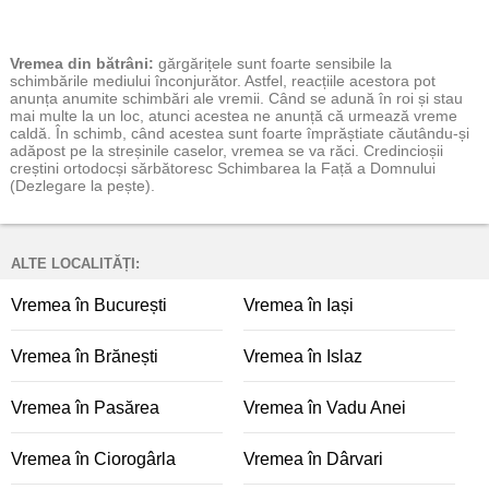
Vremea
din bătrâni:
gărgărițele sunt foarte sensibile la
schimbările mediului înconjurător. Astfel, reacțiile acestora pot
anunța anumite schimbări ale vremii. Când se adună în roi și stau
mai multe la un loc, atunci acestea ne anunță că urmează vreme
caldă. În schimb, când acestea sunt foarte împrăștiate căutându-și
adăpost pe la streșinile caselor, vremea se va răci. Credincioșii
creștini ortodocși sărbătoresc Schimbarea la Față a Domnului
(Dezlegare la pește).
ALTE LOCALITĂȚI:
Vremea în București
Vremea în Iași
Vremea în Brănești
Vremea în Islaz
Vremea în Pasărea
Vremea în Vadu Anei
Vremea în Ciorogârla
Vremea în Dârvari