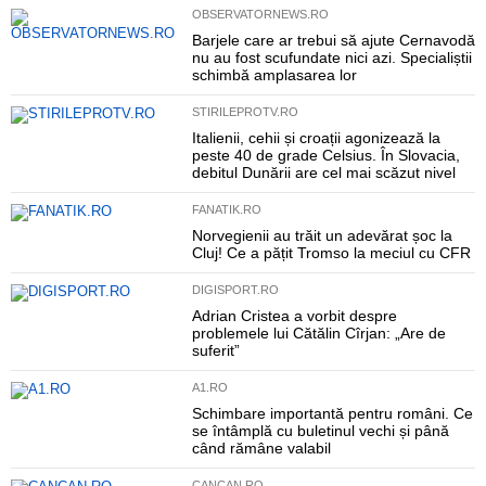
OBSERVATORNEWS.RO
Barjele care ar trebui să ajute Cernavodă
nu au fost scufundate nici azi. Specialiștii
schimbă amplasarea lor
STIRILEPROTV.RO
Italienii, cehii și croații agonizează la
peste 40 de grade Celsius. În Slovacia,
debitul Dunării are cel mai scăzut nivel
FANATIK.RO
Norvegienii au trăit un adevărat șoc la
Cluj! Ce a pățit Tromso la meciul cu CFR
DIGISPORT.RO
Adrian Cristea a vorbit despre
problemele lui Cătălin Cîrjan: „Are de
suferit”
A1.RO
Schimbare importantă pentru români. Ce
se întâmplă cu buletinul vechi și până
când rămâne valabil
CANCAN.RO