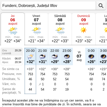
Joi
Vineri
Sâmbătă
Duminică
L
Vremea
06
07
08
09
în
august
august
august
august
au
Fundeni
Dobroești,
Județul
Ilfov
min.
max.
min.
max.
min.
max.
min.
max.
min.
+22°
+34°
+21°
+34°
+22°
+33°
+23°
+32°
+21°
20:00
21:00
22:00
23:00
0:00
3:00
Ora
20:29
Vi
curentă
07
Răsărit:
06:07
aug
+32°
+31°
+29°
+28°
+26°
+23
Apus:
20:34
Se simte ca
+33°
+32°
+30°
+28°
+26°
+23°
Presiune, mm
753
754
753
753
754
754
Umiditate, %
46
50
52
54
60
74
Vânt, m/s
0
1
0
0
0
0
Șanse de
44
54
37
19
6
2
precipitații, %
Începutul acestei zile ne va întâmpina cu un cer senin, va fi o
vreme însorită mai bine de jumătate de zi. În schimb, seara se va