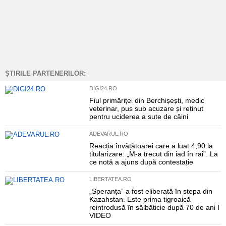
ȘTIRILE PARTENERILOR:
DIGI24.RO
Fiul primăriței din Berchișești, medic
veterinar, pus sub acuzare și reținut
pentru uciderea a sute de câini
ADEVARUL.RO
Reacția învățătoarei care a luat 4,90 la
titularizare: „M-a trecut din iad în rai”. La
ce notă a ajuns după contestație
LIBERTATEA.RO
„Speranța” a fost eliberată în stepa din
Kazahstan. Este prima tigroaică
reintrodusă în sălbăticie după 70 de ani I
VIDEO